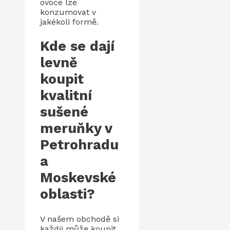
ovoce lze
konzumovat v
jakékoli formě.
Kde se dají
levně
koupit
kvalitní
sušené
meruňky v
Petrohradu
a
Moskevské
oblasti?
V našem obchodě si
každý může koupit