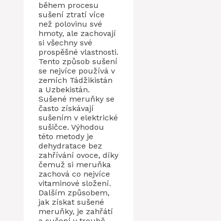
během procesu
sušení ztratí více
než polovinu své
hmoty, ale zachovají
si všechny své
prospěšné vlastnosti.
Tento způsob sušení
se nejvíce používá v
zemích Tádžikistán
a Uzbekistán.
Sušené meruňky se
často získávají
sušením v elektrické
sušičce. Výhodou
této metody je
dehydratace bez
zahřívání ovoce, díky
čemuž si meruňka
zachová co nejvíce
vitaminové složení.
Dalším způsobem,
jak získat sušené
meruňky, je zahřátí
a sušení v troubě.