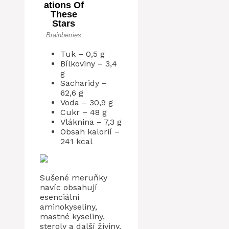
Tuk – 0,5 g
Bílkoviny – 3,4
g
Sacharidy –
62,6 g
Voda – 30,9 g
Cukr – 48 g
Vláknina – 7,3 g
Obsah kalorií –
241 kcal
Sušené meruňky
navíc obsahují
esenciální
aminokyseliny,
mastné kyseliny,
steroly a další živiny.