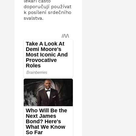
lékaři často
doporučují používat
k posílení srdečního
svalstva.