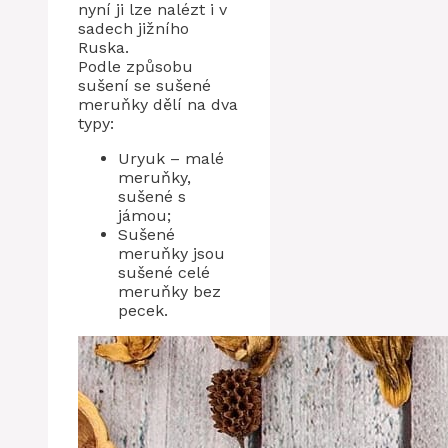
nyní ji lze nalézt i v
sadech jižního
Ruska.
Podle způsobu
sušení se sušené
meruňky dělí na dva
typy:
Uryuk – malé
meruňky,
sušené s
jámou;
Sušené
meruňky jsou
sušené celé
meruňky bez
pecek.