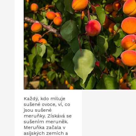
Každý, kdo miluje
sušené ovoce, ví, co
jsou sušené
meruňky. Získává se
sušením meruněk.
Meruňka začala v
asijských zemích a