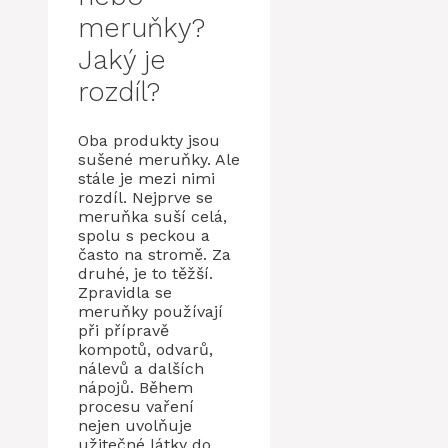
meruňky?
Jaký je
rozdíl?
Oba produkty jsou
sušené meruňky. Ale
stále je mezi nimi
rozdíl. Nejprve se
meruňka suší celá,
spolu s peckou a
často na stromě. Za
druhé, je to těžší.
Zpravidla se
meruňky používají
při přípravě
kompotů, odvarů,
nálevů a dalších
nápojů. Během
procesu vaření
nejen uvolňuje
užitečné látky do