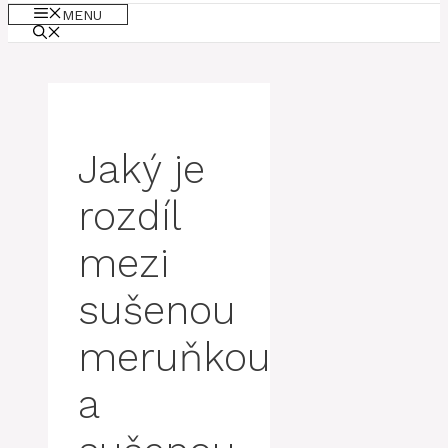
MENU
Jaký je
rozdíl
mezi
sušenou
meruňkou
a