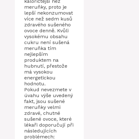
kaloričtější než
meruňky, proto je
lepší nekonzumovat
více než sedm kusů
zdravého sušeného
ovoce denně. Kvůli
vysokému obsahu
cukru není sušená
meruňka tím
nejlepším
produktem na
hubnutí, přestože
má vysokou
energetickou
hodnotu.
Pokud nevezmete v
úvahu výše uvedený
fakt, jsou sušené
meruňky velmi
zdravé, chutné
sušené ovoce, které
lékaři doporučují při
následujících
problémech: