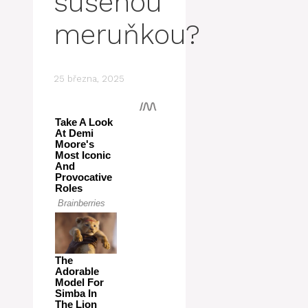
sušenou
meruňkou?
25 března, 2025