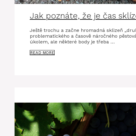
Jak poznáte, že je čas skl
Ještě trochu a začne hromadná sklizeň „dru
problematického a časově náročného pěstov
úkolem, ale některé body je třeba …
READ MORE