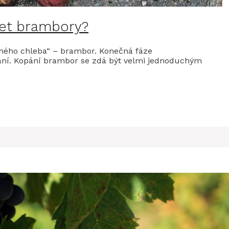
ízet brambory?
hého chleba“ – brambor. Konečná fáze
ání. Kopání brambor se zdá být velmi jednoduchým