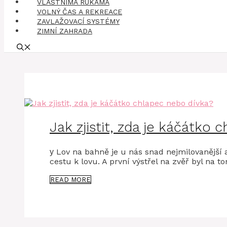
VLASTNÍMA RUKAMA
VOLNÝ ČAS A REKREACE
ZAVLAŽOVACÍ SYSTÉMY
ZIMNÍ ZAHRADA
Jak zjistit, zda je káčátko
у Lov na bahně je u nás snad nejmilovanější a
cestu k lovu. A první výstřel na zvěř byl na 
READ MORE