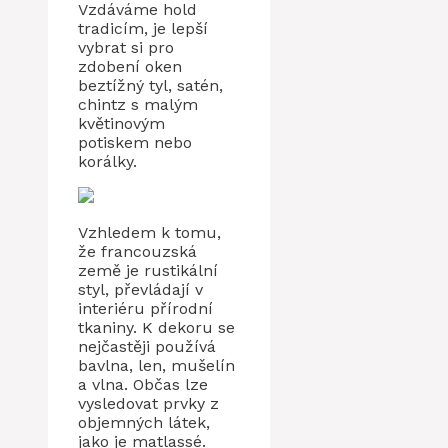
Vzdáváme hold
tradicím, je lepší
vybrat si pro
zdobení oken
beztížný tyl, satén,
chintz s malým
květinovým
potiskem nebo
korálky.
Vzhledem k tomu,
že francouzská
země je rustikální
styl, převládají v
interiéru přírodní
tkaniny. K dekoru se
nejčastěji používá
bavlna, len, mušelín
a vlna. Občas lze
vysledovat prvky z
objemných látek,
jako je matlassé.