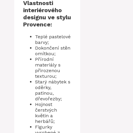
Vlastnosti
interiérového
designu ve stylu
Provence:
Teplé pastelové
barvy;
Dokončení stěn
omítkou;
Přírodní
materiály s
přirozenou
texturou;
Starý nábytek s
oděrky,
patinou,
dřevořezby;
Hojnost
čerstvých
květin a
herbářů;
Figurky
vyrobené z