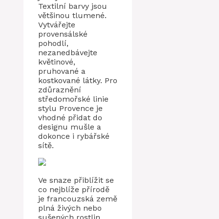
Textilní barvy jsou
většinou tlumené.
Vytvářejte
provensálské
pohodlí,
nezanedbávejte
květinové,
pruhované a
kostkované látky. Pro
zdůraznění
středomořské linie
stylu Provence je
vhodné přidat do
designu mušle a
dokonce i rybářské
sítě.
Ve snaze přiblížit se
co nejblíže přírodě
je francouzská země
plná živých nebo
sušených rostlin.