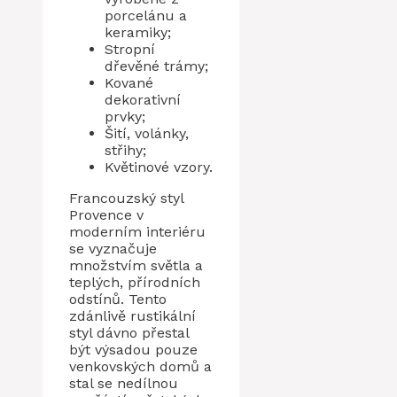
porcelánu a
keramiky;
Stropní
dřevěné trámy;
Kované
dekorativní
prvky;
Šití, volánky,
střihy;
Květinové vzory.
Francouzský styl
Provence v
moderním interiéru
se vyznačuje
množstvím světla a
teplých, přírodních
odstínů. Tento
zdánlivě rustikální
styl dávno přestal
být výsadou pouze
venkovských domů a
stal se nedílnou