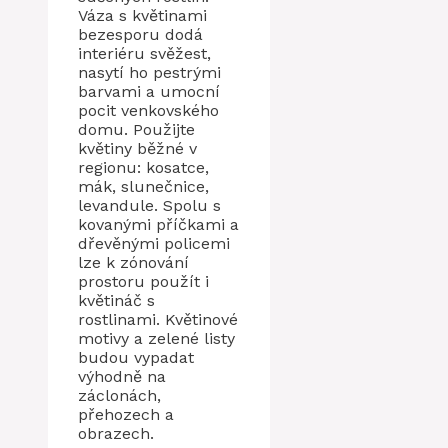
Váza s květinami
bezesporu dodá
interiéru svěžest,
nasytí ho pestrými
barvami a umocní
pocit venkovského
domu. Použijte
květiny běžné v
regionu: kosatce,
mák, slunečnice,
levandule. Spolu s
kovanými příčkami a
dřevěnými policemi
lze k zónování
prostoru použít i
květináč s
rostlinami. Květinové
motivy a zelené listy
budou vypadat
výhodně na
záclonách,
přehozech a
obrazech.