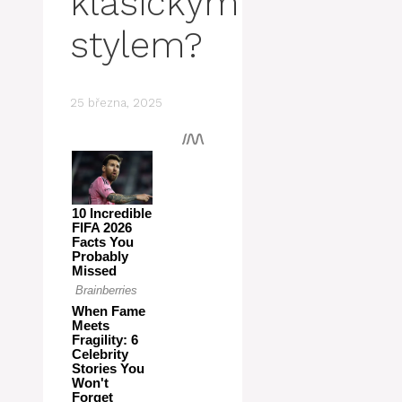
klasickým
stylem?
25 března, 2025