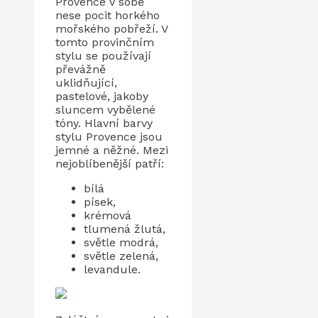
Provence v sobě
nese pocit horkého
mořského pobřeží. V
tomto provinčním
stylu se používají
převážně
uklidňující,
pastelové, jakoby
sluncem vybělené
tóny. Hlavní barvy
stylu Provence jsou
jemné a něžné. Mezi
nejoblíbenější patří:
bílá
písek,
krémová
tlumená žlutá,
světle modrá,
světle zelená,
levandule.