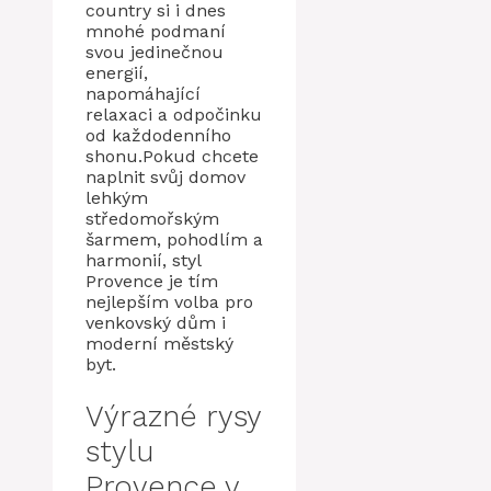
country si i dnes
mnohé podmaní
svou jedinečnou
energií,
napomáhající
relaxaci a odpočinku
od každodenního
shonu.Pokud chcete
naplnit svůj domov
lehkým
středomořským
šarmem, pohodlím a
harmonií, styl
Provence je tím
nejlepším volba pro
venkovský dům i
moderní městský
byt.
Výrazné rysy
stylu
Provence v