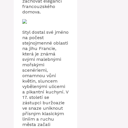
zachovat eleganci
francouzského
domova.
Styl dostal své jméno
na počest
stejnojmenné oblasti
na jihu Francie,
která je známá
svými malebnými
mořskými
scenériemi,
omamnou vůní
květin, sluncem
vybělenými ulicemi
a pikantní kuchyní. V
17. století se
zástupci buržoazie
ve snaze uniknout
přísným klasickým
liniím a ruchu
města začali