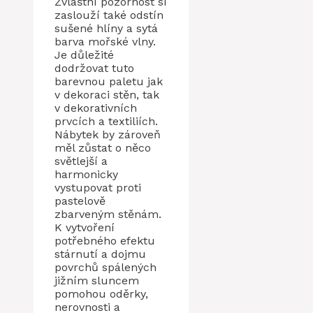
Zvláštní pozornost si
zaslouží také odstín
sušené hlíny a sytá
barva mořské vlny.
Je důležité
dodržovat tuto
barevnou paletu jak
v dekoraci stěn, tak
v dekorativních
prvcích a textiliích.
Nábytek by zároveň
měl zůstat o něco
světlejší a
harmonicky
vystupovat proti
pastelově
zbarveným stěnám.
K vytvoření
potřebného efektu
stárnutí a dojmu
povrchů spálených
jižním sluncem
pomohou oděrky,
nerovnosti a