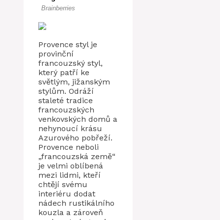
Provence styl je
provinční
francouzský styl,
který patří ke
světlým, jižanským
stylům. Odráží
staleté tradice
francouzských
venkovských domů a
nehynoucí krásu
Azurového pobřeží.
Provence neboli
„francouzská země“
je velmi oblíbená
mezi lidmi, kteří
chtějí svému
interiéru dodat
nádech rustikálního
kouzla a zároveň