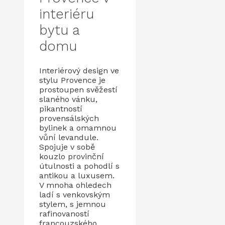
interiéru
bytu a
domu
Interiérový design ve
stylu Provence je
prostoupen svěžestí
slaného vánku,
pikantností
provensálských
bylinek a omamnou
vůní levandule.
Spojuje v sobě
kouzlo provinční
útulnosti a pohodlí s
antikou a luxusem.
V mnoha ohledech
ladí s venkovským
stylem, s jemnou
rafinovaností
francouzského