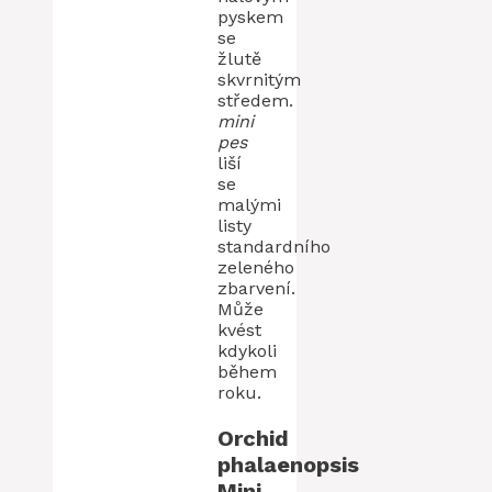
pyskem
se
žlutě
skvrnitým
středem.
mini
pes
liší
se
malými
listy
standardního
zeleného
zbarvení.
Může
kvést
kdykoli
během
roku.
Orchid
phalaenopsis
Mini