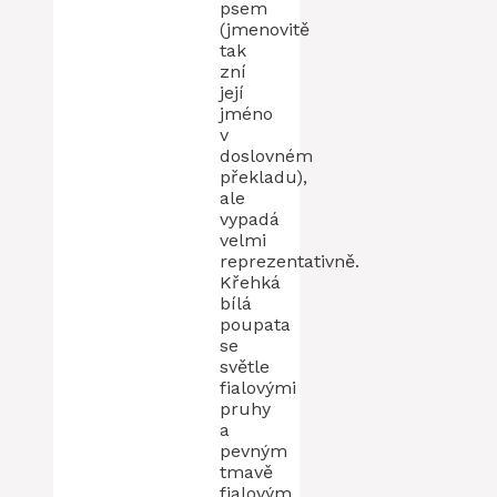
psem
(jmenovitě
tak
zní
její
jméno
v
doslovném
překladu),
ale
vypadá
velmi
reprezentativně.
Křehká
bílá
poupata
se
světle
fialovými
pruhy
a
pevným
tmavě
fialovým