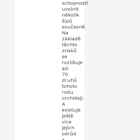
schopností
uvolnit
několik
šípů
současně.
Na
základě
těchto
znaků
se
rozlišuje
asi
70
druhů
tohoto
rodu
orchidejí.
A
existuje
ještě
více
jejich
odrůd
a