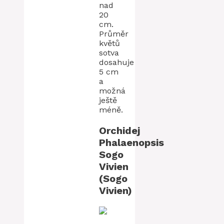
nad
20
cm.
Průměr
květů
sotva
dosahuje
5 cm
a
možná
ještě
méně.
Orchidej
Phalaenopsis
Sogo
Vivien
(Sogo
Vivien)