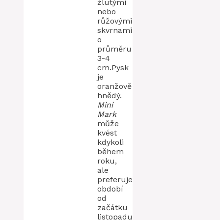
žlutými
nebo
růžovými
skvrnami
o
průměru
3-4
cm.Pysk
je
oranžově
hnědý.
Mini
Mark
může
kvést
kdykoli
během
roku,
ale
preferuje
období
od
začátku
listopadu