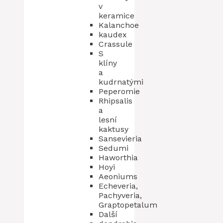
v
keramice
Kalanchoe
kaudex
Crassule
S
klíny
a
kudrnatými
Peperomie
Rhipsalis
a
lesní
kaktusy
Sansevieria
Sedumi
Haworthia
Hoyi
Aeoniums
Echeveria,
Pachyveria,
Graptopetalum
Další