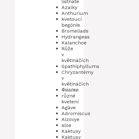
listnaté
Azalky
Anthurium
kvetoucí
begónie
Bromeliads
Hydrangeas
Kalanchoe
Růže
v
květináčích
Spathiphyllums
Chryzantémy
v
květináčích
Фиалки
různé
kvetení
Agáve
Adromiscus
Aizovye
aloe
Kaktusy
Kaktusy