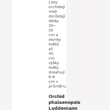
Listy
orchidejí
midi
dorůstají
délky
20–
25
cm a
stonky
květů
až
40
cm
výšky.
Květy
dosahují
6-8
cm v
průměru.
Orchid
phalaenopsis
Luddemann