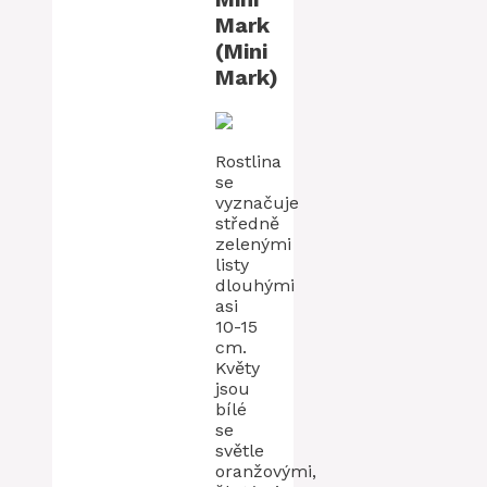
Mark
(Mini
Mark)
Rostlina
se
vyznačuje
středně
zelenými
listy
dlouhými
asi
10-15
cm.
Květy
jsou
bílé
se
světle
oranžovými,