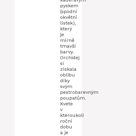
pyskem
(spodní
okvětní
lístek),
který
je
mírně
tmavší
barvy.
Orchidej
si
získala
oblibu
díky
svým
pestrobarevným
poupatům.
Kvete
v
kteroukoli
roční
dobu
a je