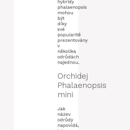
hybridy
phalaenopsis
mohou
být
díky
své
popularitě
prezentovány
v
několika
odrůdách
najednou.
Orchidej
Phalaenopsis
mini
Jak
název
odrůdy
napovídá,