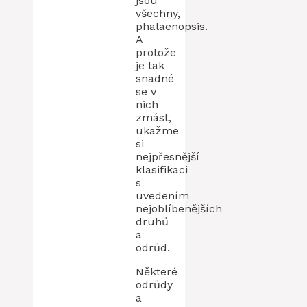
jsou
všechny,
phalaenopsis.
A
protože
je tak
snadné
se v
nich
zmást,
ukažme
si
nejpřesnější
klasifikaci
s
uvedením
nejoblíbenějších
druhů
a
odrůd.
Některé
odrůdy
a