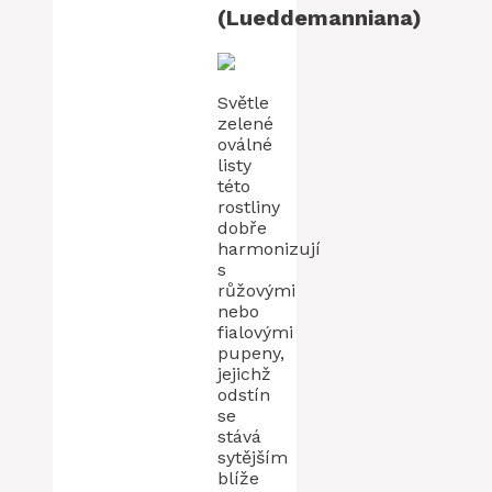
(Lueddemanniana)
Světle
zelené
oválné
listy
této
rostliny
dobře
harmonizují
s
růžovými
nebo
fialovými
pupeny,
jejichž
odstín
se
stává
sytějším
blíže