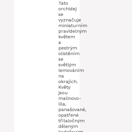
Tato
orchidej
se
vyznačuje
miniaturním
pravidelným
květem
a
pestrým
olistěním
se
světlým
lemováním
na
okrajích.
Květy
jsou
malinovo-
lila,
panašované,
opatřené
třílaločným
děleným
kadeřavým