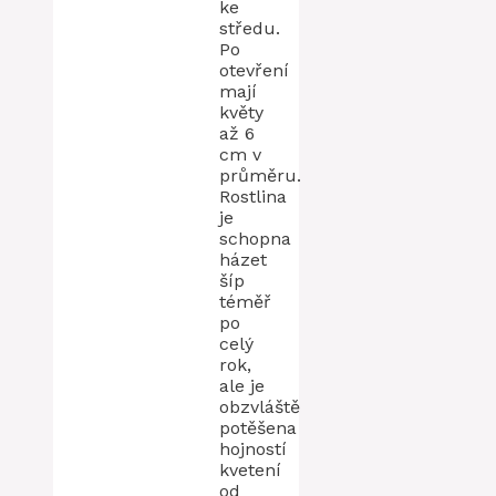
ke
středu.
Po
otevření
mají
květy
až 6
cm v
průměru.
Rostlina
je
schopna
házet
šíp
téměř
po
celý
rok,
ale je
obzvláště
potěšena
hojností
kvetení
od