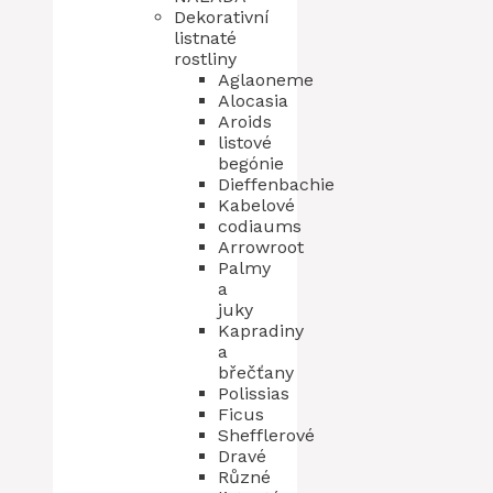
Dekorativní
listnaté
rostliny
Aglaoneme
Alocasia
Aroids
listové
begónie
Dieffenbachie
Kabelové
codiaums
Arrowroot
Palmy
a
juky
Kapradiny
a
břečťany
Polissias
Ficus
Shefflerové
Dravé
Různé