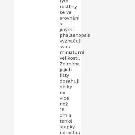
tyto
rostliny
se ve
srovnání
s
jinými
phalaenopsis
vyznačují
svou
miniaturní
velikostí.
Zejména
jejich
listy
dosahují
délky
ne
více
než
15
cm a
tenké
stopky
nerostou