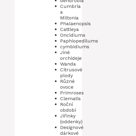
dendrobia
Cumbria
a
Miltonia
Phalaenopsis
Cattleya
Oncidiums
Paphiopedilums
cymbidiums
Jiné
orchideje
Wanda
Citrusové
plody
Různé
ovoce
Primroses
Clematis
Roční
období
Jiřinky
(oddenky)
Designové
dárkové