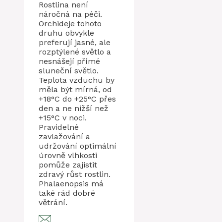
Rostlina není
náročná na péči.
Orchideje tohoto
druhu obvykle
preferují jasné, ale
rozptýlené světlo a
nesnášejí přímé
sluneční světlo.
Teplota vzduchu by
měla být mírná, od
+18°C do +25°C přes
den a ne nižší než
+15°C v noci.
Pravidelné
zavlažování a
udržování optimální
úrovně vlhkosti
pomůže zajistit
zdravý růst rostlin.
Phalaenopsis má
také rád dobré
větrání.