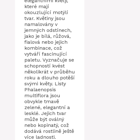
elegantními květy,
které mají
okouzlující motýlí
tvar. Květiny jsou
namalovány v
jemných odstínech,
jako je bílá, růžová,
fialová nebo jejich
kombinace, což
vytváří fascinující
paletu. Vyznačuje se
schopností kvést
několikrát v průběhu
roku a dlouho potěší
svými květy. Listy
Phalaenopsis
multiflora jsou
obvykle tmavě
zelené, elegantní a
lesklé. Jejich tvar
může být oválný
nebo kopinatý, což
dodává rostlině ještě
více ladnosti.