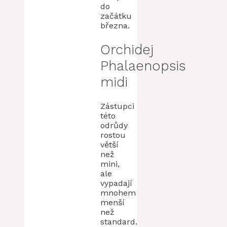
do
začátku
března.
Orchidej
Phalaenopsis
midi
Zástupci
této
odrůdy
rostou
větší
než
mini,
ale
vypadají
mnohem
menší
než
standard.