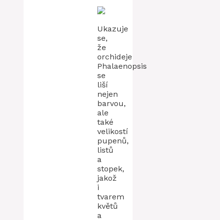
Ukazuje
se,
že
orchideje
Phalaenopsis
se
liší
nejen
barvou,
ale
také
velikostí
pupenů,
listů
a
stopek,
jakož
i
tvarem
květů
a