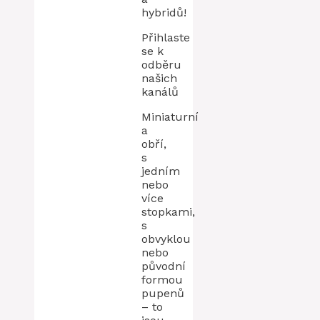
hybridů!
Přihlaste
se k
odběru
našich
kanálů
Miniaturní
a
obří,
s
jedním
nebo
více
stopkami,
s
obvyklou
nebo
původní
formou
pupenů
– to