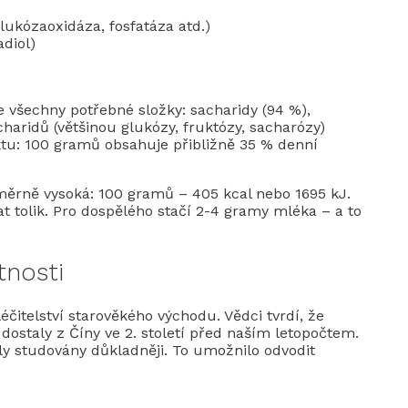
lukózaoxidáza, fosfatáza atd.)
adiol)
e všechny potřebné složky: sacharidy (94 %),
charidů (většinou glukózy, fruktózy, sacharózy)
tu: 100 gramů obsahuje přibližně 35 % denní
ěrně vysoká: 100 gramů – 405 kcal nebo 1695 kJ.
 tolik. Pro dospělého stačí 2-4 gramy mléka – a to
tnosti
itelství starověkého východu. Vědci tvrdí, že
ostaly z Číny ve 2. století před naším letopočtem.
ly studovány důkladněji. To umožnilo odvodit