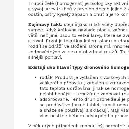
Trubčí želé (homogenát) je biologicky aktivn
a vývoj larev trubců v prvních dnech jejich 
odstín, ostrý kyselý zápach a chuť a jeho kon
Zajímavý fakt:
stejně jako u lidí včely dopř
samec. Když královna naklade plod a začnou se
větší než jiné. Jsou to velké larvy, které se
a rosol. První je tekutina kolem plodu budou
rozdíl se odráží ve složení. Drone má mnoh
zodpovědných za sexuální zdraví mužů. To je 
silnější pohlaví.
Existují dva hlavní typy dronového homog
rodák. Produkt je vytlačen z voskových b
veškerého přebytku, zabalen a zmrazen
tato teplota udržována, jinak se homoge
nejoblíbenější – umožňuje zachovat max
adsorbované. Tento druh drone želé je p
se prodává ve formě tablet, kapslí neb
a snáze se používají a skladují. Mají 
vlastnosti se během adsorpčního proces
V některých případech mohou být samotné la