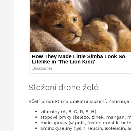
Složení drone želé
Včelí produkt má unikátní složení. Zahrnuje n
vitamíny (A, B, C, D, E, H)
stopové prvky (železo, zinek, mangan, m
makroprvky (vápník, fosfor, draslík, hořč
aminokyseliny (lysin, leucin, isoleucin, a