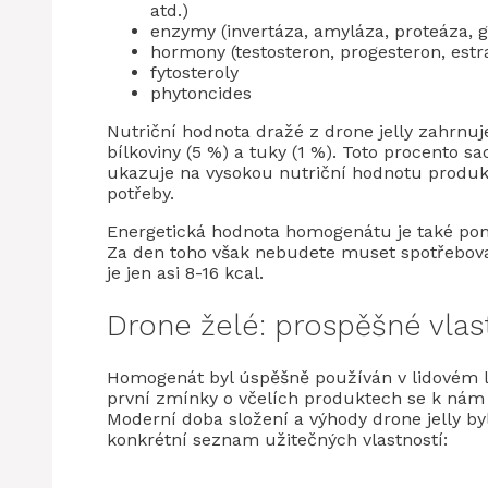
atd.)
enzymy (invertáza, amyláza, proteáza, g
hormony (testosteron, progesteron, estr
fytosteroly
phytoncides
Nutriční hodnota dražé z drone jelly zahrnuj
bílkoviny (5 %) a tuky (1 %). Toto procento sa
ukazuje na vysokou nutriční hodnotu produk
potřeby.
Energetická hodnota homogenátu je také pom
Za den toho však nebudete muset spotřebovat
je jen asi 8-16 kcal.
Drone želé: prospěšné vlas
Homogenát byl úspěšně používán v lidovém léč
první zmínky o včelích produktech se k nám d
Moderní doba složení a výhody drone jelly by
konkrétní seznam užitečných vlastností: