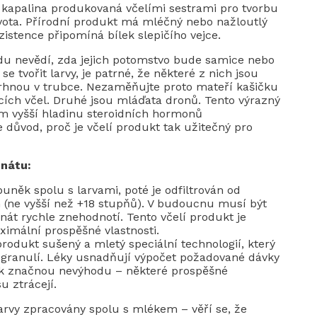
í kapalina produkovaná včelími sestrami pro tvorbu
života. Přírodní produkt má mléčný nebo nažloutlý
zistence připomíná bílek slepičího vejce.
edu nevědí, zda jejich potomstvo bude samice nebo
 tvořit larvy, je patrné, že některé z nich jsou
 zvrhnou v trubce. Nezaměňujte proto mateří kašičku
cích včel. Druhé jsou mláďata dronů. Tento výrazný
em vyšší hladinu steroidních hormonů
důvod, proč je včelí produkt tak užitečný pro
enátu:
uněk spolu s larvami, poté je odfiltrován od
 (ne vyšší než +18 stupňů). V budoucnu musí být
nát rychle znehodnotí. Tento včelí produkt je
imální prospěšné vlastnosti.
rodukt sušený a mletý speciální technologií, který
o granulí. Léky usnadňují výpočet požadované dávky
však značnou nevýhodu – některé prospěšné
u ztrácejí.
rvy zpracovány spolu s mlékem – věří se, že