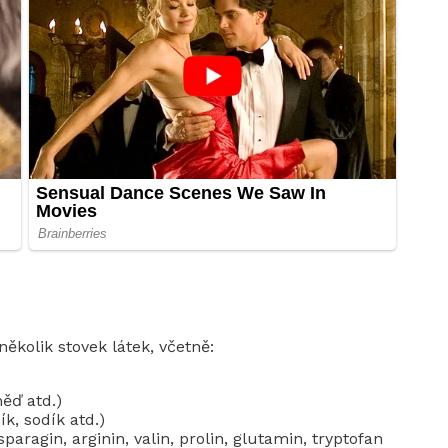
ěkolik stovek látek, včetně:
ěď atd.)
ík, sodík atd.)
sparagin, arginin, valin, prolin, glutamin, tryptofan