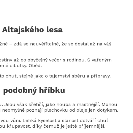
 Altajského lesa
ěžné – zdá se neuvěřitelné, že se dostal až na váš
hostiny až po obyčejný večer s rodinou. S vařeným
né cibulky. Oběd.
 chuť, stejně jako o tajemství sběru a přípravy.
, podobný hříbku
. Jsou však křehčí, jako houba a mastnější. Mohou
ři neomylně poznají plechovku od oleje jen dotykem.
ovou vůni. Lehká kyselost a slanost dotváří chuť.
ou křupavost, díky čemuž je ještě příjemnější.