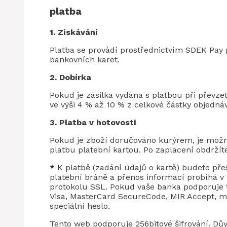
platba
1. Získávání
Platba se provádí prostřednictvím SDEK Pa
bankovních karet.
2. Dobírka
Pokud je zásilka vydána s platbou při převze
ve výši 4 % až 10 % z celkové částky objednáv
3. Platba v hotovosti
Pokud je zboží doručováno kurýrem, je možná 
platbu platební kartou. Po zaplacení obdržít
*
K platbě (zadání údajů o kartě) budete pře
platební bráně a přenos informací probíhá 
protokolu SSL. Pokud vaše banka podporuje t
Visa, MasterCard SecureCode, MIR Accept, m
speciální heslo.
Tento web podporuje 256bitové šifrování. Dů