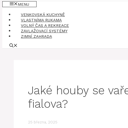
MENU
VENKOVSKÁ KUCHYNĚ
VLASTNÍMA RUKAMA
VOLNÝ ČAS A REKREACE
ZAVLAŽOVACÍ SYSTÉMY
ZIMNÍ ZAHRADA
Jaké houby se vař
fialova?
25 března, 2025