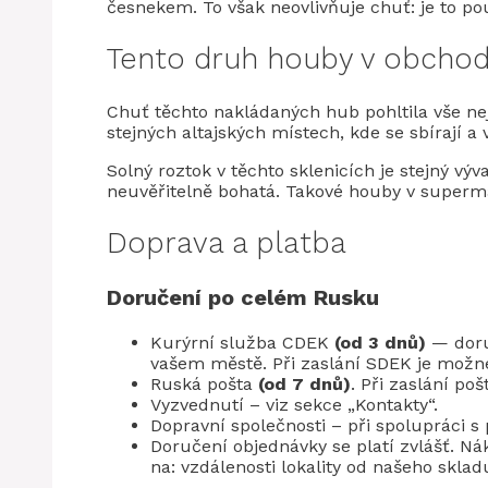
česnekem. To však neovlivňuje chuť: je to po
Tento druh houby v obchod
Chuť těchto nakládaných hub pohltila vše nej
stejných altajských místech, kde se sbírají a 
Solný roztok v těchto sklenicích je stejný výv
neuvěřitelně bohatá. Takové houby v superm
Doprava a platba
Doručení po celém Rusku
Kurýrní služba CDEK
(od 3 dnů)
— doru
vašem městě. Při zaslání SDEK je možné 
Ruská pošta
(od 7 dnů)
. Při zaslání p
Vyzvednutí – viz sekce „Kontakty“.
Dopravní společnosti – při spolupráci s
Doručení objednávky se platí zvlášť. Nák
na: vzdálenosti lokality od našeho sklad