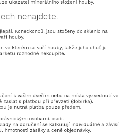
uze ukazatel minerálního složení houby.
ech nenajdete.
lepší. Koneckonců, jsou stočeny do sklenic na
vaří houby.
ar, ve kterém se vaří houby, takže jeho chuť je
arketu rozhodně nekoupíte.
čení k vašim dveřím nebo na místa vyzvednutí ve
zaslat s platbou při převzetí (dobírka).
oštou je nutná platba pouze předem.
 právnickými osobami. osob.
lady na doručení se kalkulují individuálně a závisí
u, hmotnosti zásilky a ceně objednávky.