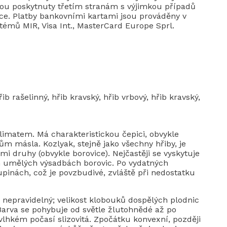
u poskytnuty třetím stranám s výjimkou případů
ce. Platby bankovními kartami jsou prováděny v
émů MIR, Visa Int., MasterCard Europe Sprl.
 rašelinný, hřib kravský, hřib vrbový, hřib kravský,
limatem. Má charakteristickou čepici, obvykle
ům másla. Kozlyak, stejně jako všechny hřiby, je
ými druhy (obvykle borovice). Nejčastěji se vyskytuje
h umělých výsadbách borovic. Po vydatných
upinách, což je povzbudivé, zvláště při nedostatku
o nepravidelný; velikost klobouků dospělých plodnic
.Barva se pohybuje od světle žlutohnědé až po
vlhkém počasí slizovitá. Zpočátku konvexní, později