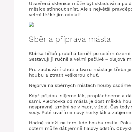
Uzavřená sklenice může být skladována po do
měsíce stihnout sníst. Ale s největší pravdě
velmi těžké jim odolat!
Sběr a příprava másla
Sbírka hřibů probíhá téměř po celém území Al
Sestavují ji ručně a velmi pečlivě – olejová m
Pro zachování chuti a tvaru másla je třeba j
houbu a ztratit veškerou chuť.
Nejprve na sběrných místech houby osolíme 
Když přijdou, slijeme lák, propláchneme a dá
sami. Plechovka od másla je dost měkká houba
nesprávně, změní se v hadr, v želé. Čas ted
vody. Poté uvaříme nový horký lák a zalijeme
Hodně záleží na tom, kde houba rostla. Pokud
octem může dát jemně fialový odstín. Obvyk