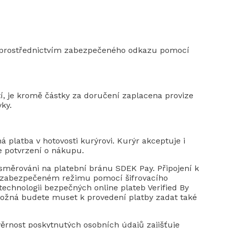
y prostřednictvím zabezpečeného odkazu pomocí
tí, je kromě částky za doručení zaplacena provize
ky.
platba v hotovosti kurýrovi. Kurýr akceptuje i
e potvrzení o nákupu.
směrováni na platební bránu SDEK Pay. Připojení k
v zabezpečeném režimu pomocí šifrovacího
echnologii bezpečných online plateb Verified By
ožná budete muset k provedení platby zadat také
věrnost poskytnutých osobních údajů zajišťuje