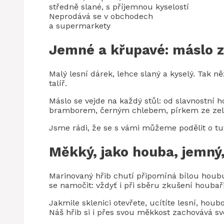
středně slané, s příjemnou kyselostí
Neprodává se v obchodech
a supermarkety
Jemné a křupavé: máslo z
Malý lesní dárek, lehce slaný a kyselý. Tak n
talíř.
Máslo se vejde na každý stůl: od slavnostní 
bramborem, černým chlebem, pírkem ze zele
Jsme rádi, že se s vámi můžeme podělit o tuto
Měkký, jako houba, jemný
Marinovaný hřib chutí připomíná bílou houbu
se namočit: vždyť i při sběru zkušení houba
Jakmile sklenici otevřete, ucítíte lesní, houb
Náš hřib si i přes svou měkkost zachovává sv