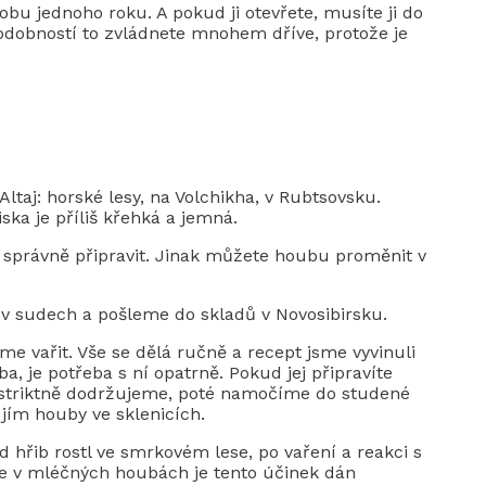
bu jednoho roku. A pokud ji otevřete, musíte ji do
podobností to zvládnete mnohem dříve, protože je
taj: horské lesy, na Volchikha, v Rubtsovsku.
iska je příliš křehká a jemná.
e správně připravit. Jinak můžete houbu proměnit v
v sudech a pošleme do skladů v Novosibirsku.
me vařit. Vše se dělá ručně a recept jsme vyvinuli
, je potřeba s ní opatrně. Pokud jej připravíte
y striktně dodržujeme, poté namočíme do studené
 jím houby ve sklenicích.
 hřib rostl ve smrkovém lese, po vaření a reakci s
le v mléčných houbách je tento účinek dán