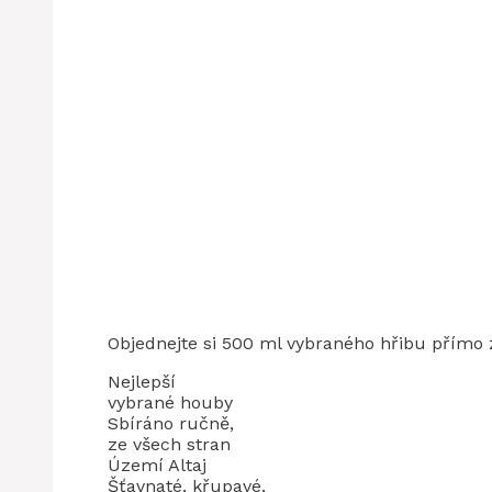
Objednejte si 500 ml vybraného hřibu přímo ze
Nejlepší
vybrané houby
Sbíráno ručně,
ze všech stran
Území Altaj
Šťavnaté, křupavé,