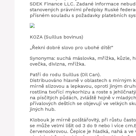
SDEK Finance LLC. Zadané informace nebudo
stanovených právními předpisy Ruské federa
přísném souladu s požadavky platebních syst
KOZA (Suillus bovinus)
„Řekni dobré slovo pro ubohé dítě!“
Synonyma: suchá máslovka, mřížka, kůzle, hřib
ovečka, divizna, mřížka.
Patří do rodu Suillus (Oil Can).
Distribuováno hlavně v oblastech s mírným k
mírně slizovou a lepkavou, oproti jiným druh
rostlina tvořící mykorhizu a roste s jehličnat
na písčitých půdách, zvláště hojně v mladýc
přívalových deštích se objevují ve velkých sk
jiných hub.
Klobouk je mírně polštářovitý, při růstu čast
se může velmi lišit od 3 do 9 nebo i více cm
červenookrovou. Čepice je hladká, nahá a ve 