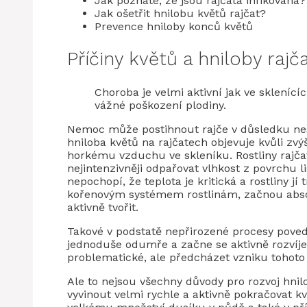
Jak poznáte, že jsou rajčata infikovaná?
Jak ošetřit hnilobu květů rajčat?
Prevence hniloby konců květů
Příčiny květů a hniloby rajč
Choroba je velmi aktivní jak ve skleníc
vážné poškození plodiny.
Nemoc může postihnout rajče v důsledku ne
hniloba květů na rajčatech objevuje kvůli zv
horkému vzduchu ve skleníku. Rostliny rajča
nejintenzivněji odpařovat vlhkost z povrchu l
nepochopí, že teplota je kritická a rostliny 
kořenovým systémem rostlinám, začnou absorb
aktivně tvořit.
Takové v podstatě nepřirozené procesy pove
jednoduše odumře a začne se aktivně rozvíjet 
problematické, ale předcházet vzniku toho
Ale to nejsou všechny důvody pro rozvoj hni
vyvinout velmi rychle a aktivně pokračovat 