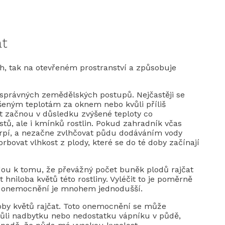
at
ích, tak na otevřeném prostranství a způsobuje
správných zemědělských postupů. Nejčastěji se
ýšeným teplotám za oknem nebo kvůli příliš
t začnou v důsledku zvýšené teploty co
istů, ale i kmínků rostlin. Pokud zahradník včas
jí trpí, a nezačne zvlhčovat půdu dodáváním vody
ovat vlhkost z plody, které se do té doby začínají
dou k tomu, že převážný počet buněk plodů rajčat
hniloba květů této rostliny. Vyléčit to je poměrně
to onemocnění je mnohem jednodušší.
loby květů rajčat. Toto onemocnění se může
kvůli nadbytku nebo nedostatku vápníku v půdě,