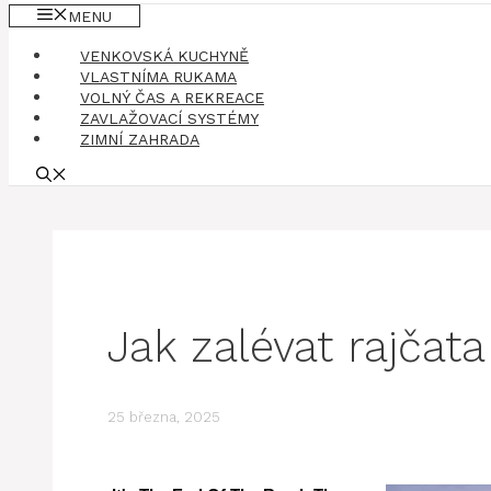
MENU
VENKOVSKÁ KUCHYNĚ
VLASTNÍMA RUKAMA
VOLNÝ ČAS A REKREACE
ZAVLAŽOVACÍ SYSTÉMY
ZIMNÍ ZAHRADA
Jak zalévat rajčata
25 března, 2025