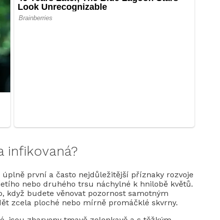
a infikovaná?
 úplně první a často nejdůležitější příznaky rozvoje
třetího nebo druhého trsu náchylné k hnilobě květů.
, ​​když budete věnovat pozornost samotným
ět zcela ploché nebo mírně promáčklé skvrny.
lké, jsou zbarveny tmavě zelenkavě a s těžkým