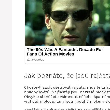
Jak poznáte, že jsou rajčat
Chcete-li začít ošetřovat rajčata, musíte znát
hniloby květů. Nejčastěji jsou nezralé plody 
Obvykle si můžete všimnout něčeho špatného
vrcholům plodů, tam jsou i pouhým okem vid
Zpočátku, když skvrny ještě nejsou příliš ve