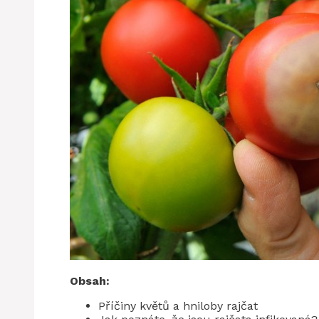
Obsah:
Příčiny květů a hniloby rajčat