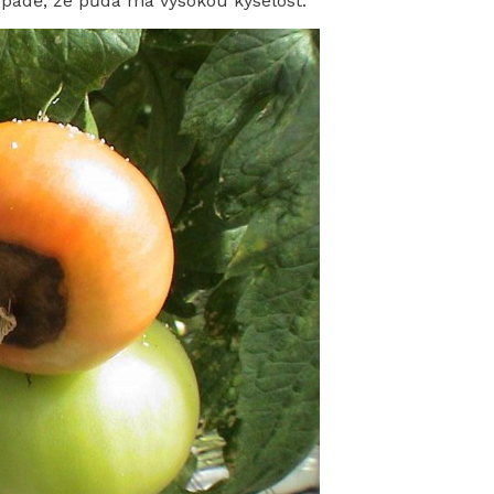
ípadě, že půda má vysokou kyselost.