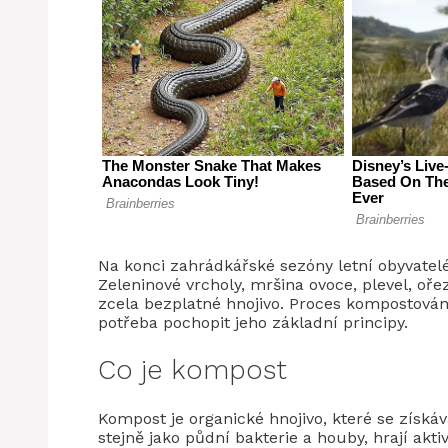
Na konci zahrádkářské sezóny letní obyvate
Zeleninové vrcholy, mršina ovoce, plevel, oř
zcela bezplatné hnojivo. Proces kompostování 
potřeba pochopit jeho základní principy.
Co je kompost
Kompost je organické hnojivo, které se získává
stejně jako půdní bakterie a houby, hrají akt