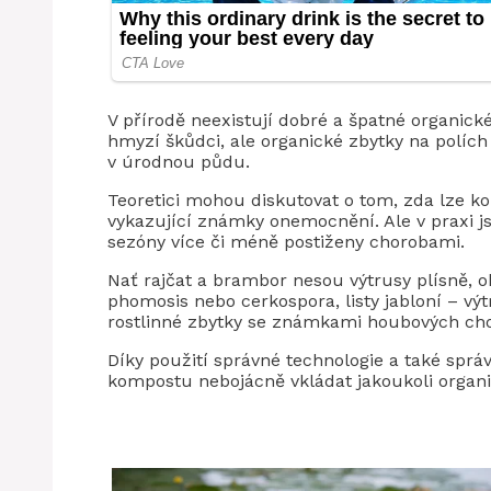
V přírodě neexistují dobré a špatné organické
hmyzí škůdci, ale organické zbytky na polích
v úrodnou půdu.
Teoretici mohou diskutovat o tom, zda lze k
vykazující známky onemocnění. Ale v praxi js
sezóny více či méně postiženy chorobami.
Nať rajčat a brambor nesou výtrusy plísně, 
phomosis nebo cerkospora, listy jabloní – výt
rostlinné zbytky se známkami houbových cho
Díky použití správné technologie a také spr
kompostu nebojácně vkládat jakoukoli organi