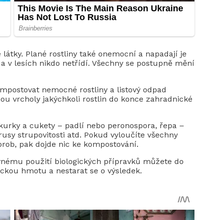
 látky. Plané rostliny také onemocní a napadají je
 a v lesích nikdo netřídí. Všechny se postupně mění
ompostovat nemocné rostliny a listový odpad
ou vrcholy jakýchkoli rostlin do konce zahradnické
okurky a cukety – padlí nebo peronospora, řepa –
rusy strupovitosti atd. Pokud vyloučíte všechny
rob, pak dojde nic ke kompostování.
ávnému použití biologických přípravků můžete do
ckou hmotu a nestarat se o výsledek.