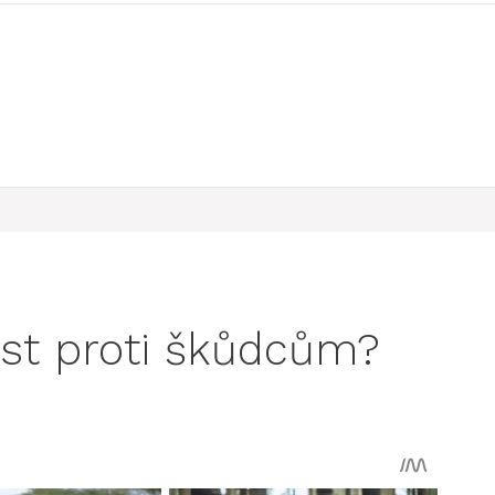
st proti škůdcům?