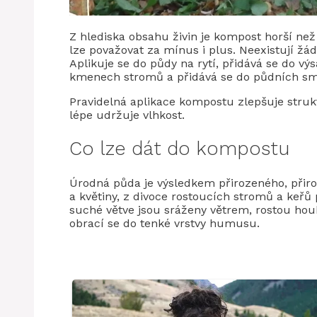
Z hlediska obsahu živin je kompost horší ne
lze považovat za mínus i plus. Neexistují ž
Aplikuje se do půdy na rytí, přidává se do v
kmenech stromů a přidává se do půdních směs
Pravidelná aplikace kompostu zlepšuje strukt
lépe udržuje vlhkost.
Co lze dát do kompostu
Úrodná půda je výsledkem přirozeného, ​​při
a květiny, z divoce rostoucích stromů a keřů 
suché větve jsou sráženy větrem, rostou hou
obrací se do tenké vrstvy humusu.