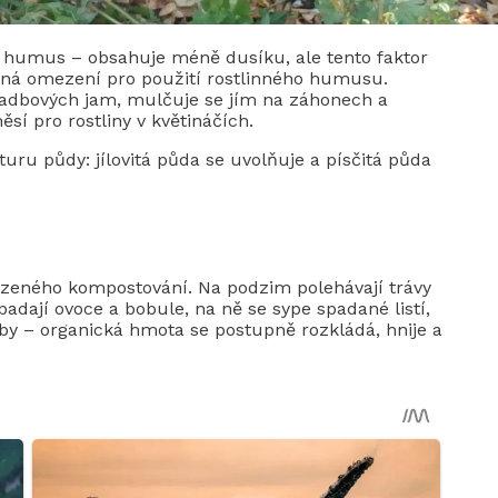
ž humus – obsahuje méně dusíku, ale tento faktor
ádná omezení pro použití rostlinného humusu.
ýsadbových jam, mulčuje se jím na záhonech a
í pro rostliny v květináčích.
uru půdy: jílovitá půda se uvolňuje a písčitá půda
rozeného kompostování. Na podzim polehávají trávy
padají ovoce a bobule, na ně se sype spadané listí,
by – organická hmota se postupně rozkládá, hnije a