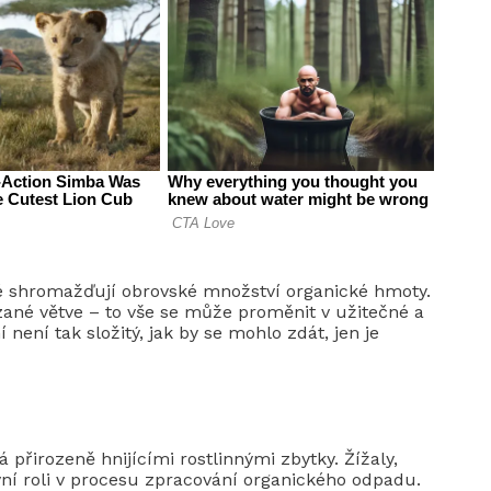
lé shromažďují obrovské množství organické hmoty.
ezané větve – to vše se může proměnit v užitečné a
není tak složitý, jak by se mohlo zdát, jen je
 přirozeně hnijícími rostlinnými zbytky. Žížaly,
ivní roli v procesu zpracování organického odpadu.