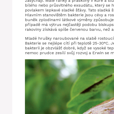
zasychají. Malé ranky a praskliny v kůře a s
bílého nebo průsvitného exsudátu, který se h
povlakem lepkavé sladké šťávy. Tato sladká šť
Hlavním stanovištěm bakterie jsou cévy a ros
buněk zplodinami látkové výměny způsobuje c
případě má výtrus nejčastěji podobu biskupsk
rakoviny získává spíše červenou barvu, než a
Mladé hrušky naroubované na slabě rostoucí k
Bakterie se nejlépe cítí při teplotě 25-30°C. 
bakterii je obzvlášť dobré, když se vysoké te
nemoc prudce zesílí svůj rozvoj a Erwin se m