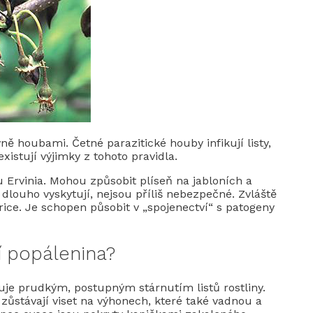
ě houbami. Četné parazitické houby infikují listy,
xistují výjimky z tohoto pravidla.
 Ervinia. Mohou způsobit plíseň na jabloních a
iž dlouho vyskytují, nejsou příliš nebezpečné. Zvláště
ice. Je schopen působit v „spojenectví“ s patogeny
í popálenina?
uje prudkým, postupným stárnutím listů rostliny.
 zůstávají viset na výhonech, které také vadnou a