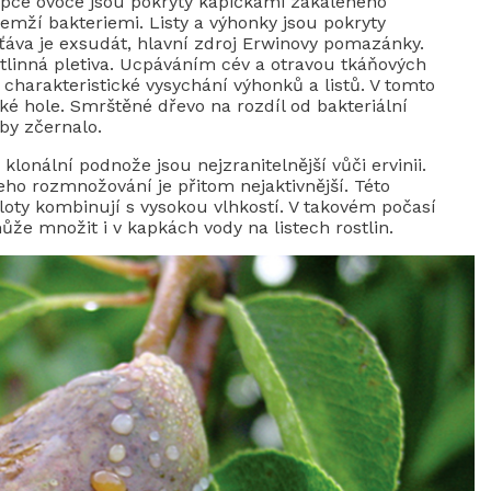
lupce ovoce jsou pokryty kapičkami zakaleného
emží bakteriemi. Listy a výhonky jsou pokryty
áva je exsudát, hlavní zdroj Erwinovy ​​pomazánky.
tlinná pletiva. Ucpáváním cév a otravou tkáňových
harakteristické vysychání výhonků a listů. V tomto
é hole. Smrštěné dřevo na rozdíl od bakteriální
by zčernalo.
lonální podnože jsou nejzranitelnější vůči ervinii.
Jeho rozmnožování je přitom nejaktivnější. Této
ploty kombinují s vysokou vlhkostí. V takovém počasí
ůže množit i v kapkách vody na listech rostlin.