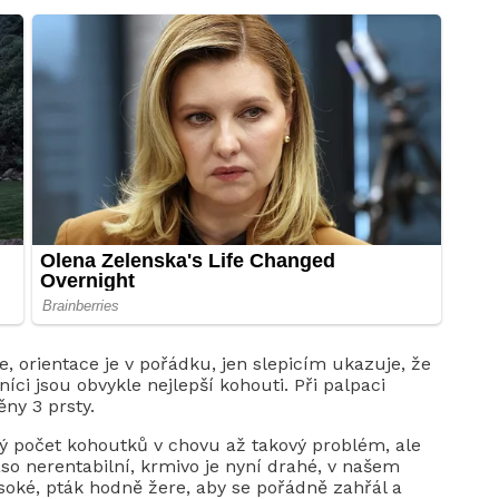
, orientace je v pořádku, jen slepicím ukazuje, že
íci jsou obvykle nejlepší kohouti. Při palpaci
ny 3 prsty.
 počet kohoutků v chovu až takový problém, ale
o nerentabilní, krmivo je nyní drahé, v našem
soké, pták hodně žere, aby se pořádně zahřál a