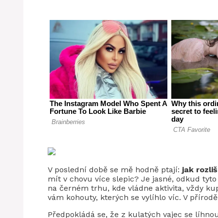
V poslední době se mě hodně ptají:
jak rozli
mít v chovu více slepic? Je jasné, odkud tyt
na černém trhu, kde vládne aktivita, vždy kup
vám kohouty, kterých se vylíhlo víc. V přírod
Předpokládá se, že z kulatých vajec se líhnou