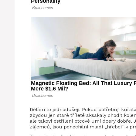
Dělám to jednodušeji. Pokud potřebuji kuřat
zbydou jen staré tříleté aksakaly chodit kole
ale takoví ostřílení otcové umí dcery dobře. 
zájemců, jsou ponecháni mladí „hřebci“ k pr