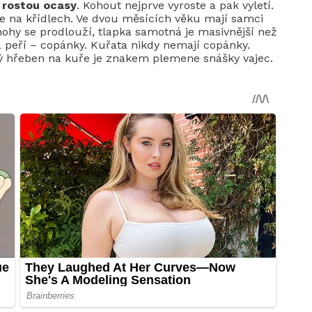
im rostou ocasy
. Kohout nejprve vyroste a pak vyletí.
ze na křídlech. Ve dvou měsících věku mají samci
 nohy se prodlouží, tlapka samotná je masivnější než
á peří – copánky. Kuřata nikdy nemají copánky.
lký hřeben na kuře je znakem plemene snášky vajec.