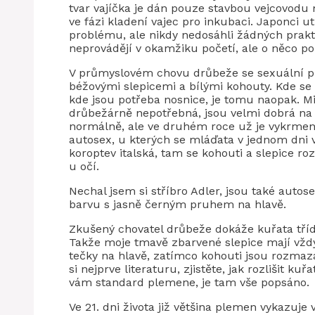
tvar vajíčka je dán pouze stavbou vejcovodu 
ve fázi kladení vajec pro inkubaci. Japonci ut
problému, ale nikdy nedosáhli žádných prakt
neprovádějí v okamžiku početí, ale o něco po
V průmyslovém chovu drůbeže se sexuální pro
béžovými slepicemi a bílými kohouty. Kde se br
kde jsou potřeba nosnice, je tomu naopak. M
drůbežárně nepotřebná, jsou velmi dobrá na 
normálně, ale ve druhém roce už je vykrmen
autosex, u kterých se mláďata v jednom dni v
koroptev italská, tam se kohouti a slepice ro
u očí.
Nechal jsem si stříbro Adler, jsou také autose
barvu s jasně černým pruhem na hlavě.
Zkušený chovatel drůbeže dokáže kuřata třídi
Takže moje tmavě zbarvené slepice mají vžd
tečky na hlavě, zatímco kohouti jsou rozmaza
si nejprve literaturu, zjistěte, jak rozlišit 
vám standard plemene, je tam vše popsáno.
Ve 21. dni života již většina plemen vykazuje