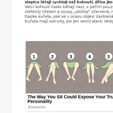
slepice létají rychleji než kohouti, dříve j
Velcí kohouti často běhají nazí, s peřím pou
viditelný hřeben a vousy, „obličej“ zčervená,
tlapka kuřete, pak se v ocasu objeví zaoblen
Kuřata mají ostruhy, ale jen velmi staré. Ve