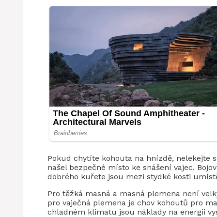
Pokud chytíte kohouta na hnízdě, nelekejte se
našel bezpečné místo ke snášení vajec. Bojovn
dobrého kuřete jsou mezi stydké kosti umístě
Pro těžká masná a masná plemena není velký
pro vaječná plemena je chov kohoutů pro mas
chladném klimatu jsou náklady na energii vy