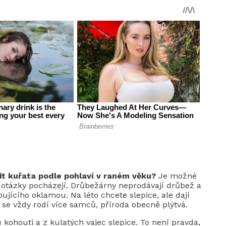
šit kuřata podle pohlaví v raném věku?
Je možné
o otázky pocházejí. Drůbežárny neprodávají drůbež a
ujícího oklamou. Na léto chcete slepice, ale dají
ě se vždy rodí více samců, příroda obecně plýtvá.
 kohouti a z kulatých vajec slepice. To není pravda,