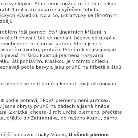
matky slepice. Stále není možné určit, kdo je kdo
ratili 1 miliardu dolarů na vyřešení tohoto
ických výsledků. No a co, ultrazvuky se těhotným
zději.
blém řeší pomocí čtyř lineárních křížení, s
ojleři chovají, bílí se nechají, béžové se utopí a
imochodem, brojlerová kuřata, která jsou v
osobním dvorku, protože. První rok snášejí vejce
á pevná mršina. Existují plemena nazývaná
ěku liší pohlavím. Klasikou je v tomto ohledu
zeznávají podle barvy a jasu pruhů na hřbetě a šípů
x: slepice se rodí žluté a kohouti mají citrónovou
t podle pohlaví, i když plemeno není autosex.
y jasné obrysy pruhů na zádech a jasně hnědé
ní. Zkrátka, chcete-li mít určité plemeno, přečtěte
kuřata, přijďte do Zahradníka, do našeho klubu, dáme
 vnější pohlavní znaky. Vůbec,
U všech plemen