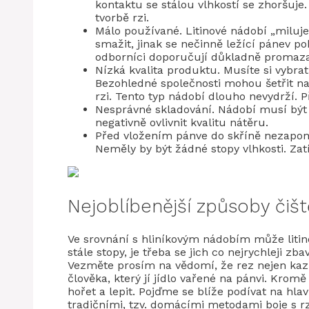
kontaktu se stálou vlhkostí se zhoršuje.
tvorbě rzi.
Málo používané. Litinové nádobí „miluj
smažit, jinak se nečinně ležící pánev p
odborníci doporučují důkladně promazat
Nízká kvalita produktu. Musíte si vybrat
Bezohledné společnosti mohou šetřit n
rzi. Tento typ nádobí dlouho nevydrží. P
Nesprávné skladování. Nádobí musí bý
negativně ovlivnit kvalitu nátěru.
Před vložením pánve do skříně nezapo
Neměly by být žádné stopy vlhkosti. Za
Nejoblíbenější způsoby čišt
Ve srovnání s hliníkovým nádobím může litin
stále stopy, je třeba se jich co nejrychleji z
Vezměte prosím na vědomí, že rez nejen kazí
člověka, který jí jídlo vařené na pánvi. Krom
hořet a lepit. Pojďme se blíže podívat na hla
tradičními, tzv. domácími metodami boje s rz