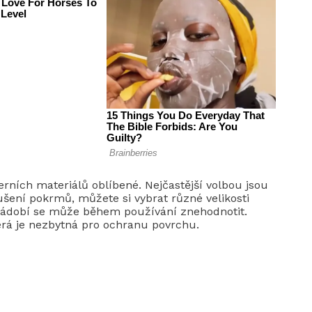
erních materiálů oblíbené. Nejčastější volbou jsou
ušení pokrmů, můžete si vybrat různé velikosti
a nádobí se může během používání znehodnotit.
erá je nezbytná pro ochranu povrchu.