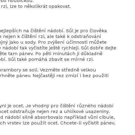
ebo houbičkou.
zi, lze to několikrát opakovat.
ejlepších na čištění nádobí. Sůl je pro člověka
 nejen k čištění rzi, ale také k odstraňování
jný jako u sody. Pro zvýšení účinnosti můžete
nádobí tak vyčistíte ještě rychleji. Sůl dobře dejte
ěte tam pánev. Po pěti minutách ji důkladně
í. Sůl také pomáhá zbavit se mírné rzi.
 brambory se solí. Vezměte středně velkou
rhněte pánev. Nejčastěji rez zmizí i bez použití
 je ocet. Je vhodný pro čištění různého nádobí
ocet odstraňuje nejen rez a uhlíkové usazeniny.
d nádobí silně absorbovalo například vůni cibule,
ých vrstev lze použít ocet. Chcete-li vyčistit pánev,