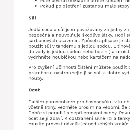
Poté povrch důkladně otřete štětcem n
Pokud po ošetření zůstanou malé stopy r
Sůl
Jedlá soda a sůl jsou považovány za jedny z n
bezpečná a neuvolňuje škodlivé látky. Hodí se
karbonových usazenin. Způsob aplikace je ste
použít sůl v tandemu s jedlou sodou. Litinové 
do vody (s jedlou sodou nebo bez ní) a umíst
vydrhněte houbičkou nebo kartáčem na nádob
Pro zvýšení účinnosti čištění můžete použít
bramboru, nastrouhejte ji se solí a dobře vyd
houby.
Ocet
Dalším pomocníkem pro hospodyňku v kuchyni
včetně litiny. Vezměte prosím na vědomí, že 
Dobře si poradí i s nepříjemnými pachy. Poku
ocet se jí zbaví. K odstranění silné rzi a tenk
musíte provést několik jednoduchých kroků: