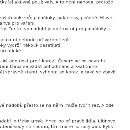
ky jej aktivně používaly. A to není náhoda, protože
zných pokrmů: palačinky, palačinky, pečeně. Hlavní
ánve pro vaření.
y. Tento typ nádobí je optimální pro palačinky a
 se na ní nebude při vaření lepit.
bky vydrží několik desetiletí.
romatické.
ízká odolnost proti korozi. Časem se na povrchu
 Není třeba se vzdát pohodlného a kvalitního
něj správně starat, vyhnout se korozi a také se zbavit
nové nádobí, přesto se na něm může tvořit rez. A zde
obí je třeba umýt ihned po přípravě jídla. Litinové
dené vody na hodinu, tím méně na celý den. Být v