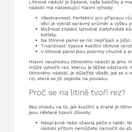
Litinové nádobí je žádané, naše babičky a mat
nádobí má následující hlavní výhody:
Všestrannost. Perfektní pro přípravu rů
věcí je vybrat správný průměr a výšku p
Možnost získání lahodné zlatohnědé kůrk
kotlety.
Na litinové pánvi se nic nepřipálí a jídlo
Trvanlivost. Vysoce kvalitní litinové výro
V litinové pánvi jsou pokrmy chutné a a
Hlavní nevýhodou litinového nádobí je jeho n
může vytvořit rez, kterou je těžké odstranit.
litinového nádobí, je důležité vědět, jak se o 
rzi, která se již objevila na povlaku.
Proč se na litině tvoří rez?
Bez ohledu na to, jak kvalitní a drahé je liti
jsou některé hlavní důvody:
Nesprávná nebo včasná péče o nátěr. Nád
nádobí přitom nemůžete namočit do stu