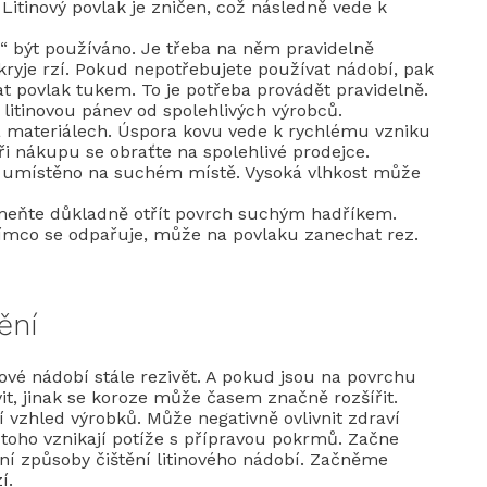
 Litinový povlak je zničen, což následně vede k
e“ být používáno. Je třeba na něm pravidelně
okryje rzí. Pokud nepotřebujete používat nádobí, pak
 povlak tukem. To je potřeba provádět pravidelně.
 litinovou pánev od spolehlivých výrobců.
a materiálech. Úspora kovu vede k rychlému vzniku
ři nákupu se obraťte na spolehlivé prodejce.
t umístěno na suchém místě. Vysoká vlhkost může
meňte důkladně otřít povrch suchým hadříkem.
tímco se odpařuje, může na povlaku zanechat rez.
ění
ové nádobí stále rezivět. A pokud jsou na povrchu
bavit, jinak se koroze může časem značně rozšířit.
 vzhled výrobků. Může negativně ovlivnit zdraví
ě toho vznikají potíže s přípravou pokrmů. Začne
vní způsoby čištění litinového nádobí. Začněme
í.