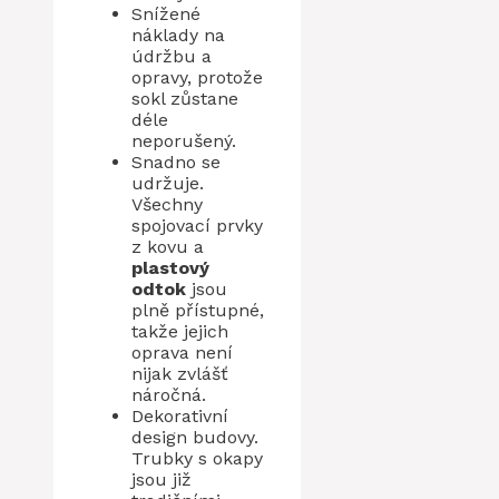
Snížené
náklady na
údržbu a
opravy, protože
sokl zůstane
déle
neporušený.
Snadno se
udržuje.
Všechny
spojovací prvky
z kovu a
plastový
odtok
jsou
plně přístupné,
takže jejich
oprava není
nijak zvlášť
náročná.
Dekorativní
design budovy.
Trubky s okapy
jsou již