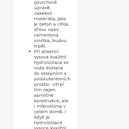
povrchové
úpravě.
Jakékoli
materiály, jako
je beton a cihla,
dřevo nebo
cementová
omítka, budou
trpět.
Při absenci
vysoce kvalitní
hydroizolace se
voda dostane
do sklepních a
polosuterénních
prostor. Utrpí
tím nejen
samotné
konstrukce, ale
i mikroklima v
celém domě. I
když je
hydroizolace
vysoce kvalitní,