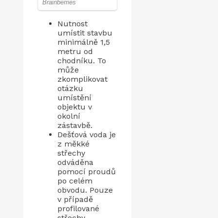
Nutnost
umístit stavbu
minimálně 1,5
metru od
chodníku. To
může
zkomplikovat
otázku
umístění
objektu v
okolní
zástavbě.
Dešťová voda je
z měkké
střechy
odváděna
pomocí proudů
po celém
obvodu. Pouze
v případě
profilované
střechy,