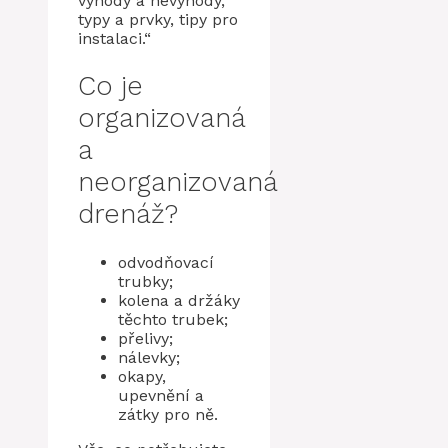
výhody a nevýhody,
typy a prvky, tipy pro
instalaci.“
Co je
organizovaná
a
neorganizovaná
drenáž?
odvodňovací
trubky;
kolena a držáky
těchto trubek;
přelivy;
nálevky;
okapy,
upevnění a
zátky pro ně.