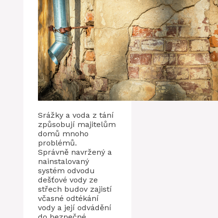
Srážky a voda z tání
způsobují majitelům
domů mnoho
problémů.
Správně navržený a
nainstalovaný
systém odvodu
dešťové vody ze
střech budov zajistí
včasné odtékání
vody a její odvádění
do bezpečné