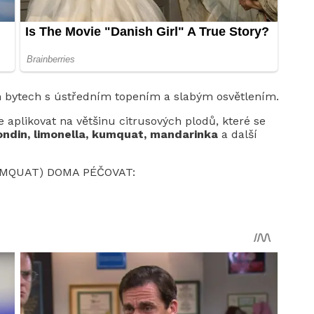
h bytech s ústředním topením a slabým osvětlením.
e aplikovat na většinu citrusových plodů, které se
ndin, limonella, kumquat, mandarinka
a další
UMQUAT) DOMA PÉČOVAT: