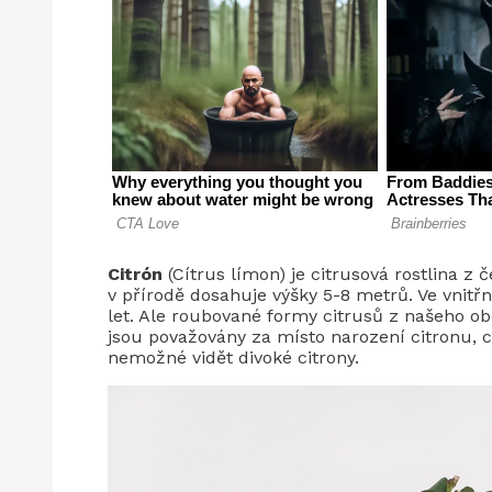
Citrón
(Cítrus límon) je citrusová rostlina z č
v přírodě dosahuje výšky 5-8 metrů. Ve vnitř
let. Ale roubované formy citrusů z našeho ob
jsou považovány za místo narození citronu, c
nemožné vidět divoké citrony.