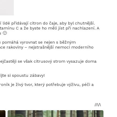
 lidé přidávají citron do čaje, aby byl chutnější.
tamínu C a že byste ho měli jíst při nachlazení. A
u 🙂
u pomáhá vyrovnat se nejen s běžným
ce rakoviny – nejstrašnější nemoci moderního
Nejčastěji se však citrusový strom vysazuje doma
žijte si spoustu zábavy!
ník je živý tvor, který potřebuje výživu, péči a