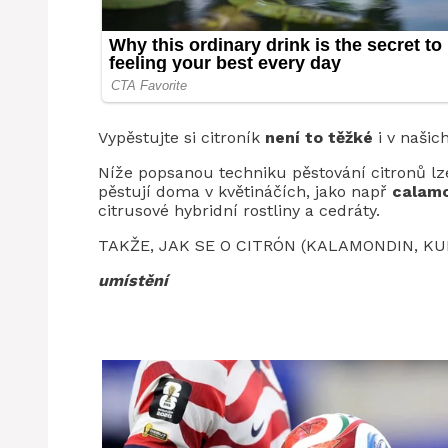
Vypěstujte si citroník
není to těžké
i v našic
Níže popsanou techniku ​​pěstování citronů lz
pěstují doma v květináčích, jako např
calamo
citrusové hybridní rostliny a cedráty.
TAKŽE, JAK SE O CITRÓN (KALAMONDIN, K
umístění