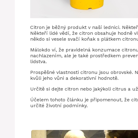
Citron je běžný produkt v naší lednici. Někteří
Někteří lidé vědí, že citron obsahuje hodně vi
někdo si vesele svačí koňak s plátkem citron
Málokdo ví, že pravidelná konzumace citron
nachlazením, ale je také prostředkem preven
lidstva.
Prospěšné vlastnosti citronu jsou obrovské. 
kvůli jeho vůni a dekorativní hodnotě.
Určitě si dejte citron nebo jakýkoli citrus a u
Účelem tohoto článku je připomenout, že citro
určité životní podmínky.