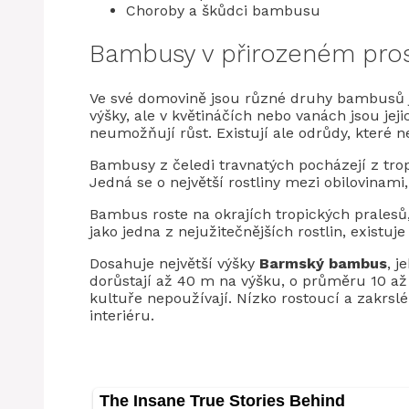
Choroby a škůdci bambusu
Bambusy v přirozeném pros
Ve své domovině jsou různé druhy bambusů j
výšky, ale v květináčích nebo vanách jsou jej
neumožňují růst. Existují ale odrůdy, které n
Bambusy z čeledi travnatých pocházejí z trop
Jedná se o největší rostliny mezi obilovinami
Bambus roste na okrajích tropických prales
jako jedna z nejužitečnějších rostlin, existuj
Dosahuje největší výšky
Barmský bambus
, j
dorůstají až 40 m na výšku, o průměru 10 až 
kultuře nepoužívají. Nízko rostoucí a zakrs
interiéru.