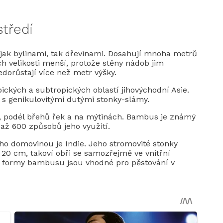
tředí
ak bylinami, tak dřevinami. Dosahují mnoha metrů
ich velikosti menší, protože stěny nádob jim
edorůstají více než metr výšky.
ických a subtropických oblastí jihovýchodní Asie.
, s genikulovitými dutými stonky-slámy.
ů, podél břehů řek a na mýtinách. Bambus je známý
e až 600 způsobů jeho využití.
eho domovinou je Indie. Jeho stromovité stonky
20 cm, takoví obři se samozřejmě ve vnitřní
lé formy bambusu jsou vhodné pro pěstování v