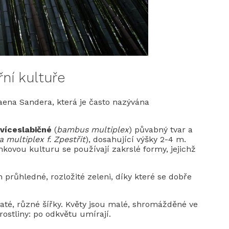
ní kultuře
na Sandera, která je často nazývána
víceslabičné
(
bambus
multiplex
) půvabný tvar a
multiplex f. Zpestřit
), dosahující výšky 2-4 m.
nkovou kulturu se používají zakrslé formy, jejichž
 průhledné, rozložité zeleni, díky které se dobře
naté, různé šířky. Květy jsou malé, shromážděné ve
ostliny: po odkvětu umírají.