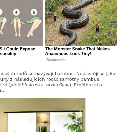
nických rodů se nazývají bambus. Nejčastěji se jako
 druhy z následujících rodů: samotný bambus
ětví (
pleioblastus
) a saza (
Sasa
). Přečtěte si o
u.