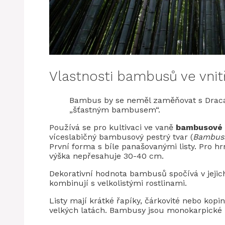
Vlastnosti bambusů ve vnitř
Bambus by se neměl zaměňovat s Dracae
„šťastným bambusem“.
Používá se pro kultivaci ve vaně
bambusové 
víceslabičný bambusový pestrý tvar (
Bambusa 
První forma s bíle panašovanými listy. Pro hr
výška nepřesahuje 30-40 cm.
Dekorativní hodnota bambusů spočívá v jejich
kombinují s velkolistými rostlinami.
Listy mají krátké řapíky, čárkovité nebo kopi
velkých latách. Bambusy jsou monokarpické r