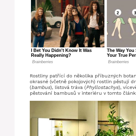
Rostliny patřící do několika příbuzných bota
okrasné (včetně pokojových) rostlin pěstují
(
bambus
), listová tráva (
Phyllostachys
), vícev
pěstování bambusů v interiéru v tomto článk