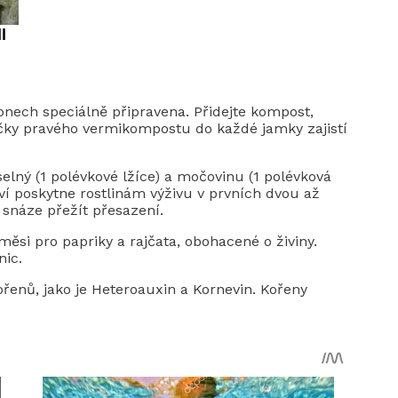
nech speciálně připravena. Přidejte kompost,
lžičky pravého vermikompostu do každé jamky zajistí
elný (1 polévkové lžíce) a močovinu (1 polévková
ví poskytne rostlinám výživu v prvních dvou až
snáze přežít přesazení.
ěsi pro papriky a rajčata, obohacené o živiny.
nic.
řenů, jako je Heteroauxin a Kornevin. Kořeny