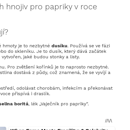
 hnojiv pro papriky v roce
jí?
né hmoty je to nezbytné
dusíku
. Používá se ve fázi
bo do skleníku. Je to dusík, který dává začátek
 vytvořen, jaké budou stonky a listy.
. Pro zvětšení kořínků je to naprosto nezbytné.
stlina dostává z půdy, což znamená, že se vyvíjí a
středí, odolávat chorobám, infekcím a překonávat
voce přispívá i draslík.
selina boritá
, lék „Vaječník pro papriky“.