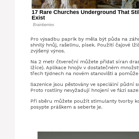
Pro výsadbu paprik by měla být půda na záho
shnilý hnůj, rašelinu, písek. Použití čajové 
zvýšený výnos.
Na 2 metr čtvereční můžete přidat síran dras
lžíce). Aplikace hnojiv v dostatečném množst
třech týdnech na novém stanovišti a pomůže 
Sazenice jsou pěstovány ve speciální půdní sm
Proto rostliny nevyžadují hnojení ve fázi saze
Při sběru můžete použít stimulanty tvorby ko
posypte práškem a seberte je.