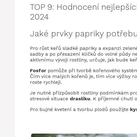
TOP 9: Hodnocení nejlepších
2024
Jaké prvky papriky potřebu
Pro růst keřů sladké papriky a expanzi zele
sadby a po přesazení klíčků do volné půdy ne
aktivnímu vývoji rostliny, určuje, jak bude keř
Fosfor
pomůže při tvorbě kořenového systému
Čím více malých kořenů je, tím více výživy ro
roste rychleji.
Je nutné přizpůsobit rostliny podmínkám pro
stresové situace
draslíku
. K příjemné chuti o
Pro bujné kvetení a tvorbu plodů použijte
ky