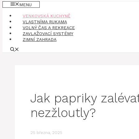
MENU
VENKOVSKÁ KUCHYNĚ
VLASTNÍMA RUKAMA
VOLNÝ ČAS A REKREACE
ZAVLAŽOVACÍ SYSTÉMY
ZIMNÍ ZAHRADA
Jak papriky zalévat
nezžloutly?
25 března, 2025