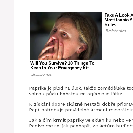
Paprika je plodina lilek, takže zemědělská te
volnou půdu bohatou na organické látky.
K získání dobré sklizně nestačí dobře připrav
Pepř potřebuje pravidelné krmení minerálním
Jak a čím krmit papriky ve skleníku nebo ve
Podívejme se, jak pochopit, že keřům buď chy