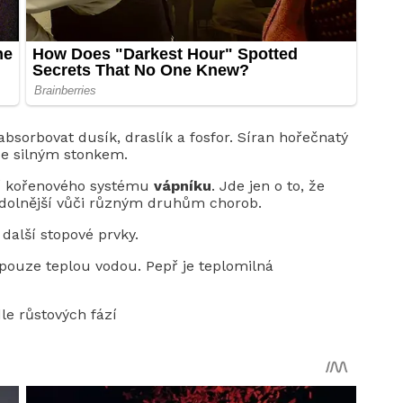
bsorbovat dusík, draslík a fosfor. Síran hořečnatý
se silným stonkem.
ení kořenového systému
vápníku
. Jde jen o to, že
 odolnější vůči různým druhům chorob.
další stopové prvky.
 pouze teplou vodou. Pepř je teplomilná
e růstových fází