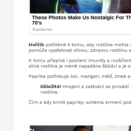
Hořčík
potřebné k tomu, aby rostlina mohla a
pomůže vypěstovat silnou, zdravou rostlinu 
K tomu přispívá i posílení imunity a rozšíř
silná rostlina je méně napadána škůdci a je
Paprika potřebuje bór, mangan, měď, zinek a 
Důležité!
Hnojení a zalévání se provádí
rostlina.
Čím a kdy krmit papriky: schéma krmení podl