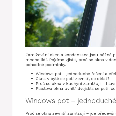
Zamlžování oken a kondenzace jsou běžné pr
mnoho lidí. Pojďme zjistit, proč se okna v dom
pohodlné podmínky.
Windows pot – jednoduché řešení a efe
Okna v bytě se potí zevnitř, co dělat?
Proč se okna v kuchyni zamlžují – hlav
Plastová okna uvnitř dvojskla se potí, co
Windows pot – jednoduché 
Proč se okna zevnitř zamlžují – jde především