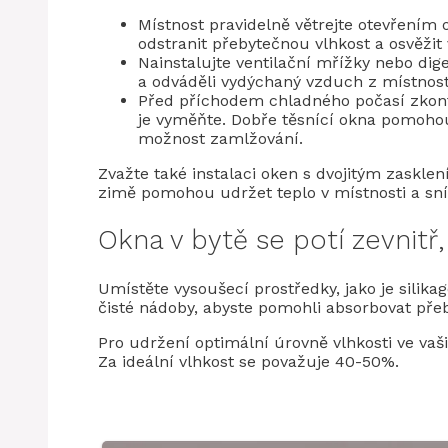
Místnost pravidelně větrejte otevřením
odstranit přebytečnou vlhkost a osvěžit
Nainstalujte ventilační mřížky nebo dige
a odváděli vydýchaný vzduch z místnost
Před příchodem chladného počasí zkontr
je vyměňte. Dobře těsnící okna pomoho
možnost zamlžování.
Zvažte také instalaci oken s dvojitým zasklen
zimě pomohou udržet teplo v místnosti a sn
Okna v bytě se potí zevnitř,
Umístěte vysoušecí prostředky, jako je silika
čisté nádoby, abyste pomohli absorbovat pře
Pro udržení optimální úrovně vlhkosti ve va
Za ideální vlhkost se považuje 40-50%.