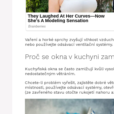
Vaření a horké sprchy zvyšují vlhkost vzduc
nebo používejte odsávací ventilační systémy.
Proč se okna v kuchyni zam
Kuchyňská okna se často zamlžují kvůli vyso
nedostatečným větráním.
Chcete-li problém vyřešit, zajistěte dobré vě
místnosti, používejte odsávací systémy, otev
(ze zavřeného stavu otočte rukojetí nahoru a