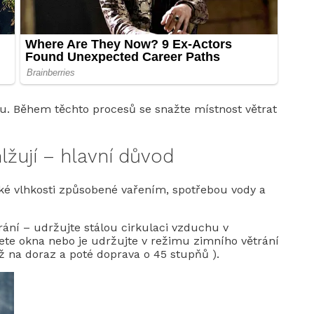
hu. Během těchto procesů se snažte místnost větrat
lžují – hlavní důvod
ké vlhkosti způsobené vařením, spotřebou vody a
trání – udržujte stálou cirkulaci vzduchu v
řete okna nebo je udržujte v režimu zimního větrání
ž na doraz a poté doprava o 45 stupňů ).