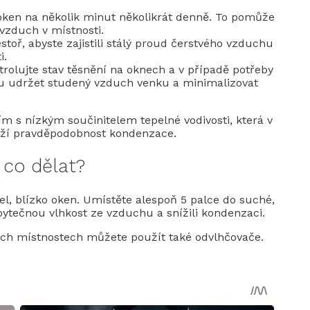
 oken na několik minut několikrát denně. To pomůže
 vzduch v místnosti.
stoř, abyste zajistili stálý proud čerstvého vzduchu
i.
olujte stav těsnění na oknech a v případě potřeby
u udržet studený vzduch venku a minimalizovat
ím s nízkým součinitelem tepelné vodivosti, která v
íží pravděpodobnost kondenzace.
 co dělat?
gel, blízko oken. Umístěte alespoň 5 palce do suché,
bytečnou vlhkost ze vzduchu a snížili kondenzaci.
šich místnostech můžete použít také odvlhčovače.