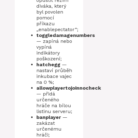
opustit režim
diváka, který
byl povolen
pomocí
příkazu
„enablepectator“;
toggledamagenumbers
— zapíná nebo
vypíná
indikátory
poškození;
hatchegg
—
nastaví průběh
inkubace vajec
na 0 %;
allowplayertojoinnocheck
— přidá
určeného
hráče na bílou
listinu serveru;
banplayer
—
zakázat
určenému
hráči;