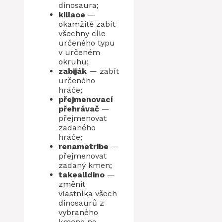
dinosaura;
killaoe
—
okamžitě zabít
všechny cíle
určeného typu
v určeném
okruhu;
zabiják
— zabít
určeného
hráče;
přejmenovací
přehrávač
—
přejmenovat
zadaného
hráče;
renametribe
—
přejmenovat
zadaný kmen;
takealldino
—
změnit
vlastníka všech
dinosaurů z
vybraného
kmene na