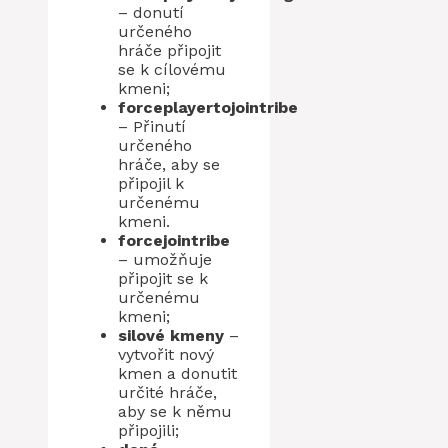
– donutí
určeného
hráče připojit
se k cílovému
kmeni;
forceplayertojointribe
– Přinutí
určeného
hráče, aby se
připojil k
určenému
kmeni.
forcejointribe
– umožňuje
připojit se k
určenému
kmeni;
silové kmeny
–
vytvořit nový
kmen a donutit
určité hráče,
aby se k němu
připojili;