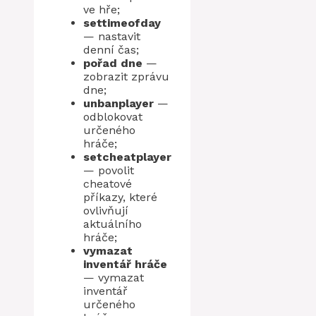
ve hře;
settimeofday
— nastavit
denní čas;
pořad dne
—
zobrazit zprávu
dne;
unbanplayer
—
odblokovat
určeného
hráče;
setcheatplayer
— povolit
cheatové
příkazy, které
ovlivňují
aktuálního
hráče;
vymazat
inventář hráče
— vymazat
inventář
určeného