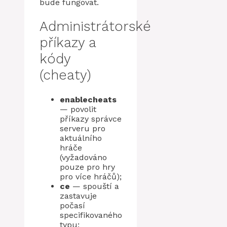
bude fungovat.
Administrátorské
příkazy a
kódy
(cheaty)
enablecheats
— povolit
příkazy správce
serveru pro
aktuálního
hráče
(vyžadováno
pouze pro hry
pro více hráčů);
ce
— spouští a
zastavuje
počasí
specifikovaného
typu;