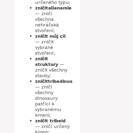
určeného typu;
zničitallenemie
— zničí
všechna
nehráčská
stvoření;
zničit můj cíl
— zničit
vybrané
stvoření;
zničit
struktury
—
zničit všechny
stavby;
zničittribedinos
— zničí
všechny
dinosaury
patřící k
vybranému
kmeni;
zničit tribeid
— zničí určený
kmen;