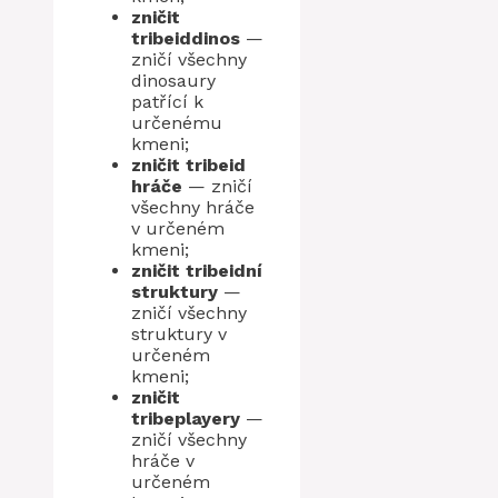
zničit
tribeiddinos
—
zničí všechny
dinosaury
patřící k
určenému
kmeni;
zničit tribeid
hráče
— zničí
všechny hráče
v určeném
kmeni;
zničit tribeidní
struktury
—
zničí všechny
struktury v
určeném
kmeni;
zničit
tribeplayery
—
zničí všechny
hráče v
určeném