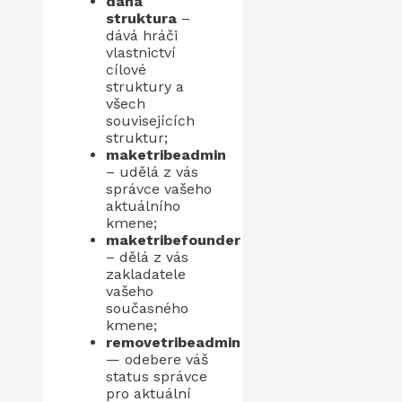
daná
struktura
–
dává hráči
vlastnictví
cílové
struktury a
všech
souvisejících
struktur;
maketribeadmin
– udělá z vás
správce vašeho
aktuálního
kmene;
maketribefounder
– dělá z vás
zakladatele
vašeho
současného
kmene;
removetribeadmin
— odebere váš
status správce
pro aktuální