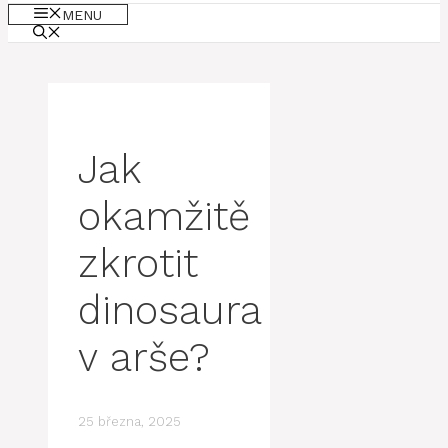
MENU
Jak
okamžitě
zkrotit
dinosaura
v arše?
25 března, 2025