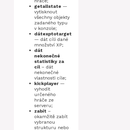
hráče;
getallstate
—
vytisknout
všechny objekty
zadaného typu
v konzole;
dátexptotarget
— dát cíli dané
množství XP;
dát
nekonečné
statistiky za
cíl
– dát
nekonečné
vlastnosti cíle;
kickplayer
—
vyhodit
určeného
hráče ze
serveru;
zabít
–
okamžitě zabít
vybranou
strukturu nebo