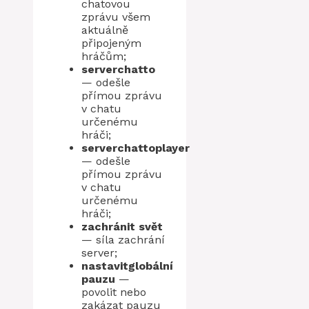
chatovou
zprávu všem
aktuálně
připojeným
hráčům;
serverchatto
— odešle
přímou zprávu
v chatu
určenému
hráči;
serverchattoplayer
— odešle
přímou zprávu
v chatu
určenému
hráči;
zachránit svět
— síla zachrání
server;
nastavitglobální
pauzu
—
povolit nebo
zakázat pauzu