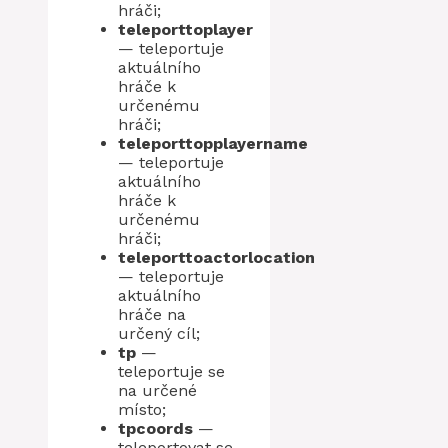
hráči;
teleporttoplayer
— teleportuje
aktuálního
hráče k
určenému
hráči;
teleporttopplayername
— teleportuje
aktuálního
hráče k
určenému
hráči;
teleporttoactorlocation
— teleportuje
aktuálního
hráče na
určený cíl;
tp
—
teleportuje se
na určené
místo;
tpcoords
—
teleportovat se