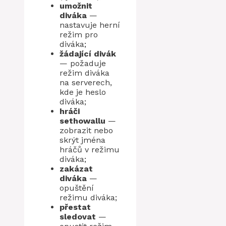
umožnit
diváka
—
nastavuje herní
režim pro
diváka;
žádající divák
— požaduje
režim diváka
na serverech,
kde je heslo
diváka;
hráči
sethowallu
—
zobrazit nebo
skrýt jména
hráčů v režimu
diváka;
zakázat
diváka
—
opuštění
režimu diváka;
přestat
sledovat
—