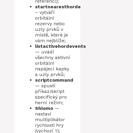
referenci);
startnearesthorde
– vytváří
orbitální
rezervy nebo
uzly prvků v
místě, které je
vám nejblíže;
listactivehordevents
— uvádí
všechny aktivní
orbitální
napájecí kapky
a uzly prvků;
scriptcommand
— spustí
příkaz/skript
specifický pro
herní režim;
Shlomo
—
nastaví
multiplikátor
rychlosti hry
(výchozí 1);