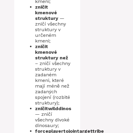
kmeni;
zničit
kmenové
struktury
—
zničí všechny
struktury v
určeném
kmeni;
zničit
kmenové
struktury než
– zničí všechny
struktury v
zadaném
kmeni, které
mají méně než
zadaných
spojení (rozbité
struktury);
zničitwilddinos
— zničí
všechny divoké
dinosaury;
forceplayertojointargettribe