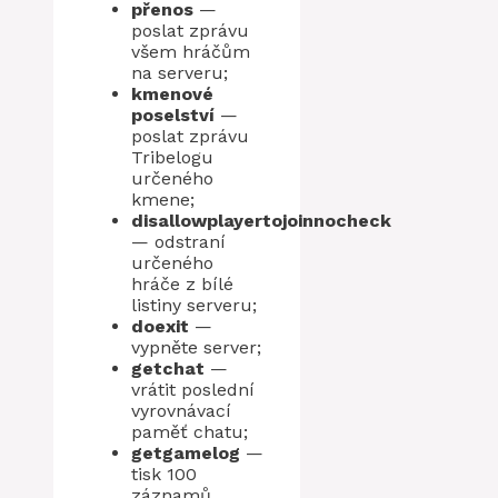
přenos
—
poslat zprávu
všem hráčům
na serveru;
kmenové
poselství
—
poslat zprávu
Tribelogu
určeného
kmene;
disallowplayertojoinnocheck
— odstraní
určeného
hráče z bílé
listiny serveru;
doexit
—
vypněte server;
getchat
—
vrátit poslední
vyrovnávací
paměť chatu;
getgamelog
—
tisk 100
záznamů