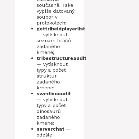
současně. Také
vypíše datovaný
soubor v
protokolech;
gettribeidplayerlist
— vytisknout
seznam hráčů
zadaného
kmene;
tribestructureaudit
— vytisknout
typy a počet
struktur
zadaného
kmene;
swedinoaudit
— vytisknout
typy a počet
dinosaurů
zadaného
kmene;
serverchat
—
odešle