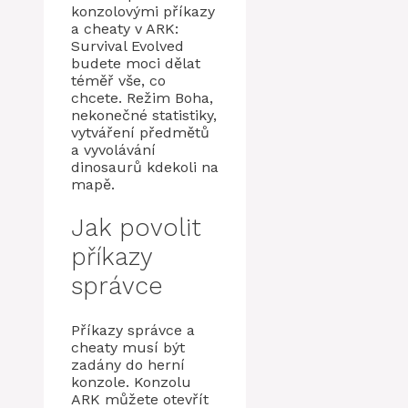
konzolovými příkazy
a cheaty v ARK:
Survival Evolved
budete moci dělat
téměř vše, co
chcete. Režim Boha,
nekonečné statistiky,
vytváření předmětů
a vyvolávání
dinosaurů kdekoli na
mapě.
Jak povolit
příkazy
správce
Příkazy správce a
cheaty musí být
zadány do herní
konzole. Konzolu
ARK můžete otevřít