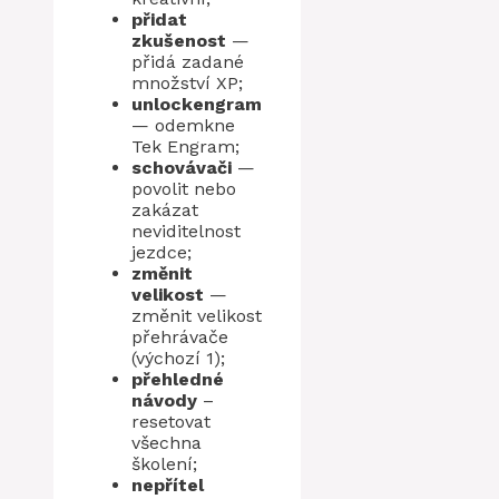
přidat
zkušenost
—
přidá zadané
množství XP;
unlockengram
— odemkne
Tek Engram;
schovávači
—
povolit nebo
zakázat
neviditelnost
jezdce;
změnit
velikost
—
změnit velikost
přehrávače
(výchozí 1);
přehledné
návody
–
resetovat
všechna
školení;
nepřítel