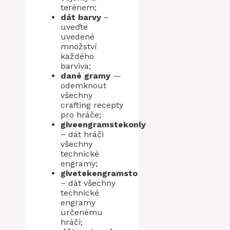
terénem;
dát barvy
–
uveďte
uvedené
množství
každého
barviva;
dané gramy
—
odemknout
všechny
crafting recepty
pro hráče;
giveengramstekonly
– dát hráči
všechny
technické
engramy;
givetekengramsto
– dát všechny
technické
engramy
určenému
hráči;