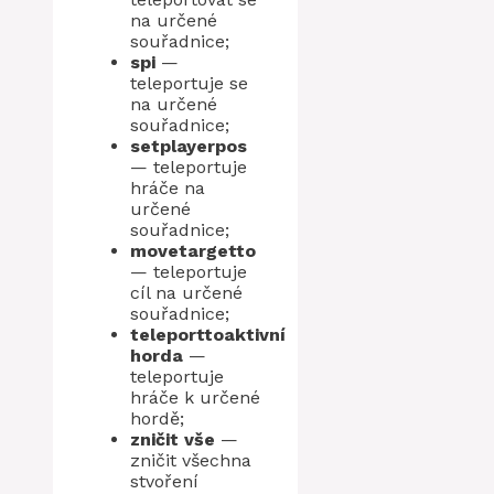
na určené
souřadnice;
spi
—
teleportuje se
na určené
souřadnice;
setplayerpos
— teleportuje
hráče na
určené
souřadnice;
movetargetto
— teleportuje
cíl na určené
souřadnice;
teleporttoaktivní
horda
—
teleportuje
hráče k určené
hordě;
zničit vše
—
zničit všechna
stvoření