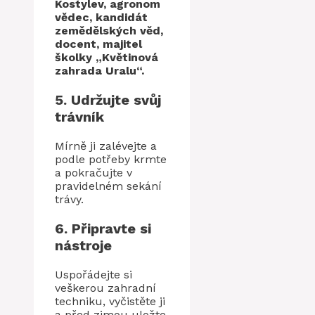
Kostylev, agronom
vědec, kandidát
zemědělských věd,
docent, majitel
školky „Květinová
zahrada Uralu“.
5. Udržujte svůj
trávník
Mírně ji zalévejte a
podle potřeby krmte
a pokračujte v
pravidelném sekání
trávy.
6. Připravte si
nástroje
Uspořádejte si
veškerou zahradní
techniku, vyčistěte ji
a před zimou uložte