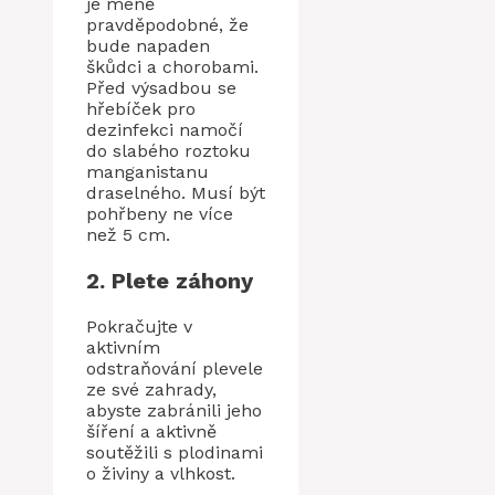
je méně
pravděpodobné, že
bude napaden
škůdci a chorobami.
Před výsadbou se
hřebíček pro
dezinfekci namočí
do slabého roztoku
manganistanu
draselného. Musí být
pohřbeny ne více
než 5 cm.
2. Plete záhony
Pokračujte v
aktivním
odstraňování plevele
ze své zahrady,
abyste zabránili jeho
šíření a aktivně
soutěžili s plodinami
o živiny a vlhkost.