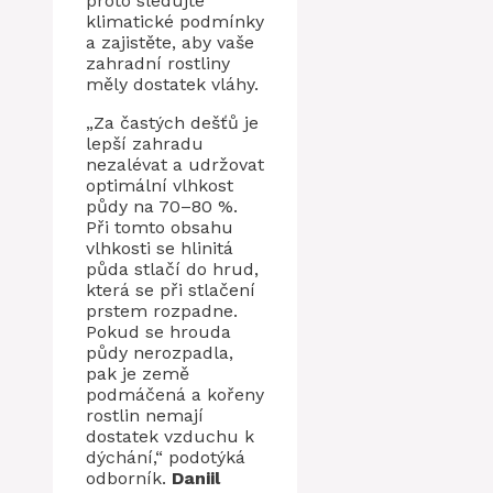
proto sledujte
klimatické podmínky
a zajistěte, aby vaše
zahradní rostliny
měly dostatek vláhy.
„Za častých dešťů je
lepší zahradu
nezalévat a udržovat
optimální vlhkost
půdy na 70–80 %.
Při tomto obsahu
vlhkosti se hlinitá
půda stlačí do hrud,
která se při stlačení
prstem rozpadne.
Pokud se hrouda
půdy nerozpadla,
pak je země
podmáčená a kořeny
rostlin nemají
dostatek vzduchu k
dýchání,“ podotýká
odborník.
Daniil