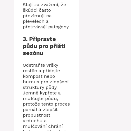
Stojí za zvážení, že
škůdci často
přezimují na
plevelech a
přetrvávají patogeny.
3. Připravte
půdu pro příští
sezónu
Odstraňte vršky
rostlin a přidejte
kompost nebo
humus pro zlepšení
struktury půdy.
Jemně kypřete a
mulčujte půdu,
protože tento proces
pomáhá zlepšit
propustnost
vzduchu a
mulčování chrání