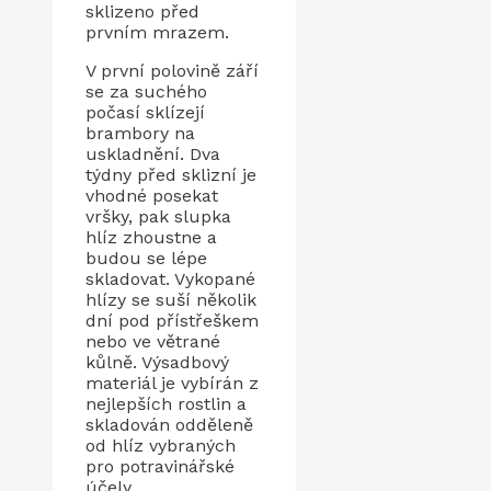
sklizeno před
prvním mrazem.
V první polovině září
se za suchého
počasí sklízejí
brambory na
uskladnění. Dva
týdny před sklizní je
vhodné posekat
vršky, pak slupka
hlíz zhoustne a
budou se lépe
skladovat. Vykopané
hlízy se suší několik
dní pod přístřeškem
nebo ve větrané
kůlně. Výsadbový
materiál je vybírán z
nejlepších rostlin a
skladován odděleně
od hlíz vybraných
pro potravinářské
účely.