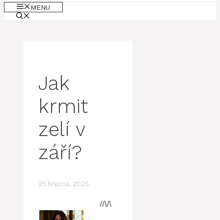
MENU
Jak
krmit
zelí v
září?
25 března, 2025