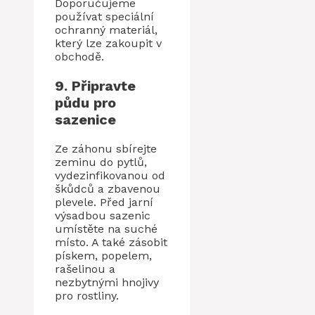
Doporučujeme
používat speciální
ochranný materiál,
který lze zakoupit v
obchodě.
9. Připravte
půdu pro
sazenice
Ze záhonu sbírejte
zeminu do pytlů,
vydezinfikovanou od
škůdců a zbavenou
plevele. Před jarní
výsadbou sazenic
umístěte na suché
místo. A také zásobit
pískem, popelem,
rašelinou a
nezbytnými hnojivy
pro rostliny.