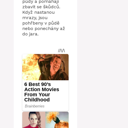
půdy a pomáhají
zbavit se škůdců.
Když nastanou
mrazy, jsou
pohřbeny v půdě
nebo ponechány až
do jara.