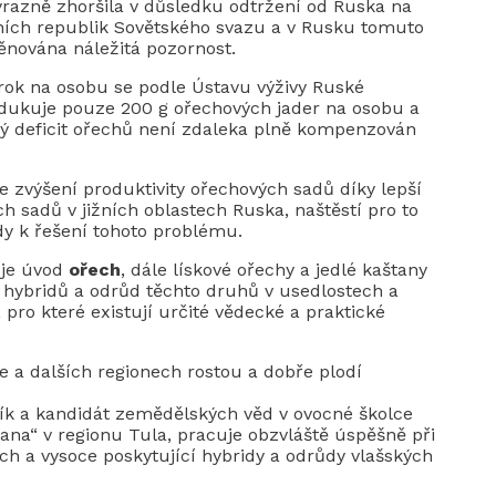
ýrazně zhoršila v důsledku odtržení od Ruska na
ižních republik Sovětského svazu a v Rusku tomuto
ována náležitá pozornost.
 rok na osobu se podle Ústavu výživy Ruské
dukuje pouze 200 g ořechových jader na osobu a
ý deficit ořechů není zdaleka plně kompenzován
zvýšení produktivity ořechových sadů díky lepší
h sadů v jižních oblastech Ruska, naštěstí pro to
ády k řešení tohoto problému.
 je úvod
ořech
, dále lískové ořechy a jedlé kaštany
 hybridů a odrůd těchto druhů v usedlostech a
ro které existují určité vědecké a praktické
le a dalších regionech rostou a dobře plodí
ník a kandidát zemědělských věd v ovocné školce
jana“ v regionu Tula, pracuje obzvláště úspěšně při
h a vysoce poskytující hybridy a odrůdy vlašských