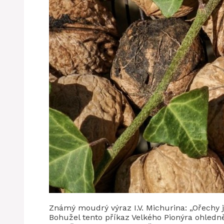
Známý moudrý výraz I.V. Michurina: „Ořechy
Bohužel tento příkaz Velkého Pionýra ohledně