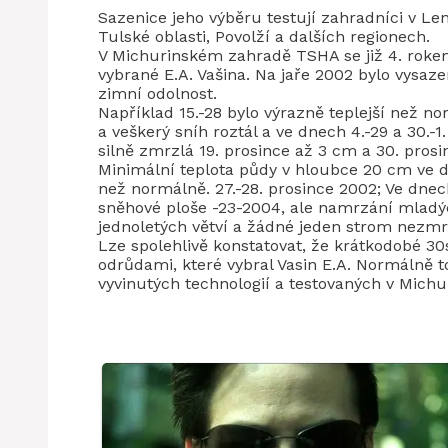
Sazenice jeho výběru testují zahradníci v Le
Tulské oblasti, Povolží a dalších regionech.
V Michurinském zahradě TSHA se již 4. rokem
vybrané E.A. Vašina. Na jaře 2002 bylo vysaz
zimní odolnost.
Například 15.-28 bylo výrazně teplejší než no
a veškerý sníh roztál a ve dnech 4.-29 a 30.-
silně zmrzlá 19. prosince až 3 cm a 30. prosi
Minimální teplota půdy v hloubce 20 cm ve dn
než normálně. 27.-28. prosince 2002; Ve dnech
sněhové ploše -23-2004, ale namrzání mladý
jednoletých větví a žádné jeden strom nezmr
Lze spolehlivě konstatovat, že krátkodobé 3
odrůdami, které vybral Vasin E.A. Normálně 
vyvinutých technologií a testovaných v Mich