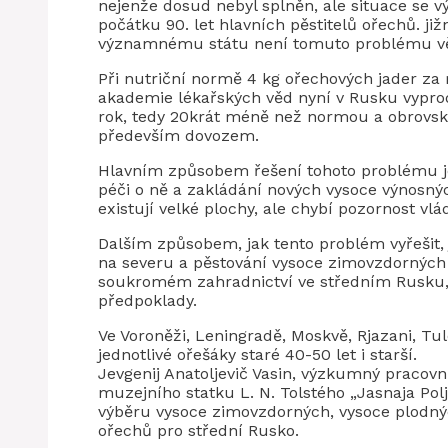
nejenže dosud nebyl splněn, ale situace se v
počátku 90. let hlavních pěstitelů ořechů. j
významnému státu není tomuto problému věn
Při nutriční normě 4 kg ořechových jader za
akademie lékařských věd nyní v Rusku vypro
rok, tedy 20krát méně než normou a obrovsk
především dovozem.
Hlavním způsobem řešení tohoto problému je 
péči o ně a zakládání nových vysoce výnosnýc
existují velké plochy, ale chybí pozornost vl
Dalším způsobem, jak tento problém vyřešit,
na severu a pěstování vysoce zimovzdorných
soukromém zahradnictví ve středním Rusku, p
předpoklady.
Ve Voroněži, Leningradě, Moskvě, Rjazani, Tu
jednotlivé ořešáky staré 40-50 let i starší.
Jevgenij Anatoljevič Vasin, výzkumný pracov
muzejního statku L. N. Tolstého „Jasnaja Pol
výběru vysoce zimovzdorných, vysoce plodnýc
ořechů pro střední Rusko.