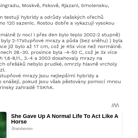
ningradu, Moskvě, Pskově, Rjazani, Smolensku,
 testují hybridy a odrůdy vlašských ořechů
eno 120 sazenic. Rostou dobře a vykazují vysokou
rmálně (v noci i přes den bylo teplo 2002-2 stupně)
1. byly 2-17stupňové mrazy a půda (bez sněhu) ) byla
nce již bylo až 17 cm, což je 45x více než normálně.
ech 28.-30. prosince byla -4-50 C, což je 3x více
 1,6-8,11., 3.-4 a 2003 dosahovaly mrazy na
ch ořešáků nebylo prudké, omrzly hlavně vrcholy
zl.
0stupňové mrazy jsou nejlepšími hybridy a
to snášejí, pokud jsou však pěstovány pomocí mnou
urinsky zahradě TSKhA.