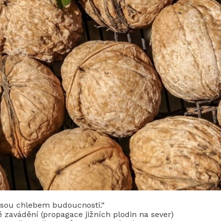
 jsou chlebem budoucnosti.“
 zavádění (propagace jižních plodin na sever)