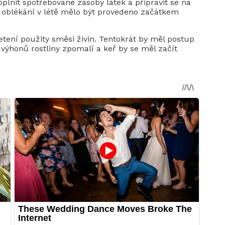
oplnit spotřebované zásoby látek a připravit se na
 oblékání v létě mělo být provedeno začátkem
tení použity směsi živin. Tentokrát by měl postup
výhonů rostliny zpomalí a keř by se měl začít