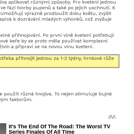
ojiva aplikovat různými způsoby. Pro kvetení jednou
ve fázi tvorby pupenů a také po jejich uschnutí. K
. Umožňují výrazně prodloužit dobu květu, zvýšit
řispívá k dozrávání mladých výhonků, což zvyšuje
elné přihnojování. Po první vlně kvetení potřebují
kové keře by se proto měla používat komplexní
ivin a připraví se na novou vlnu kvetení.
otřeba přihnojit jednou za 1-2 týdny, hrnkové růže
íte použít různá hnojiva. To nejen stimuluje bujné
ivým faktorům.