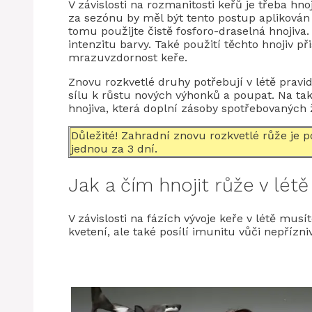
V závislosti na rozmanitosti keřů je třeba hn
za sezónu by měl být tento postup aplikován 
tomu použijte čistě fosforo-draselná hnojiva
intenzitu barvy. Také použití těchto hnojiv p
mrazuvzdornost keře.
Znovu rozkvetlé druhy potřebují v létě pravid
sílu k růstu nových výhonků a poupat. Na ta
hnojiva, která doplní zásoby spotřebovaných ž
Důležité! Zahradní znovu rozkvetlé růže je p
jednou za 3 dní.
Jak a čím hnojit růže v létě
V závislosti na fázích vývoje keře v létě mus
kvetení, ale také posílí imunitu vůči nepřízn