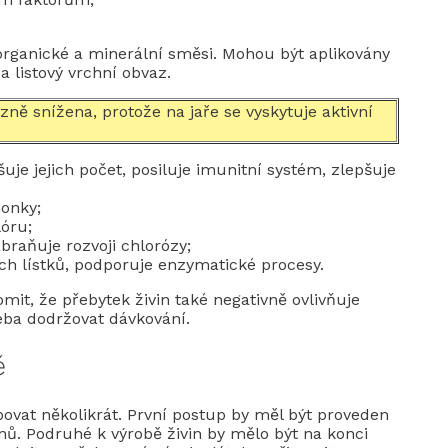
rganické a minerální směsi. Mohou být aplikovány
a listový vrchní obvaz.
azně snížena, protože na jaře se vyskytuje aktivní
uje jejich počet, posiluje imunitní systém, zlepšuje
honky;
lóru;
braňuje rozvoji chlorózy;
ích lístků, podporuje enzymatické procesy.
omit, že přebytek živin také negativně ovlivňuje
řeba dodržovat dávkování.
ě
ebovat několikrát. První postup by měl být proveden
nů. Podruhé k výrobě živin by mělo být na konci