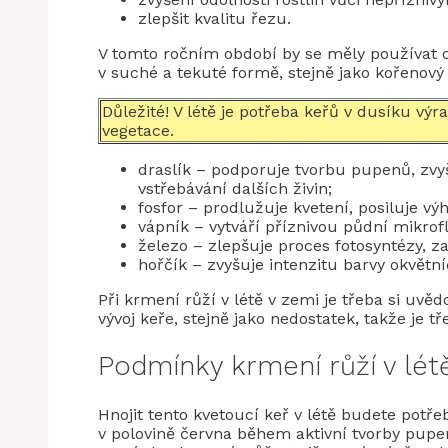
zlepšit kvalitu řezu.
V tomto ročním období by se měly používat o
v suché a tekuté formě, stejně jako kořenový 
Důležité! V létě je potřeba keřů v dusíku výr
vegetace.
draslík – podporuje tvorbu pupenů, zvyš
vstřebávání dalších živin;
fosfor – prodlužuje kvetení, posiluje vý
vápník – vytváří příznivou půdní mikrof
železo – zlepšuje proces fotosyntézy, za
hořčík – zvyšuje intenzitu barvy okvětn
Při krmení růží v létě v zemi je třeba si uvěd
vývoj keře, stejně jako nedostatek, takže je t
Podmínky krmení růží v lét
Hnojit tento kvetoucí keř v létě budete potř
v polovině června během aktivní tvorby pupe