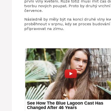
první vlny kvetení. Růže totiž musí mít čas d
tvorbu nových poupat. Proto by druhý vrchní
července.
Následně by měly být na konci druhé vlny kve
proběhnout v srpnu, kdy se proces budování 
připravovat na zimu.