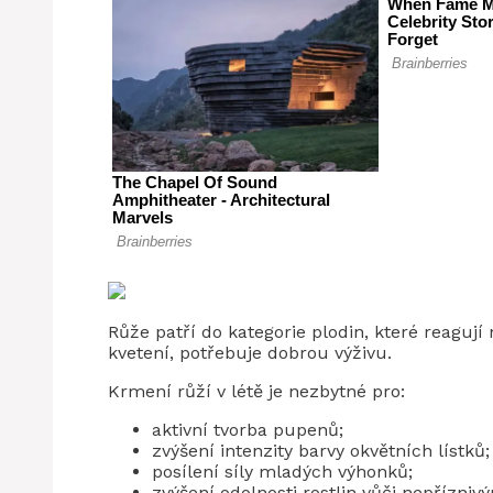
Růže patří do kategorie plodin, které reagují 
kvetení, potřebuje dobrou výživu.
Krmení růží v létě je nezbytné pro:
aktivní tvorba pupenů;
zvýšení intenzity barvy okvětních lístků;
posílení síly mladých výhonků;
zvýšení odolnosti rostlin vůči nepřízni