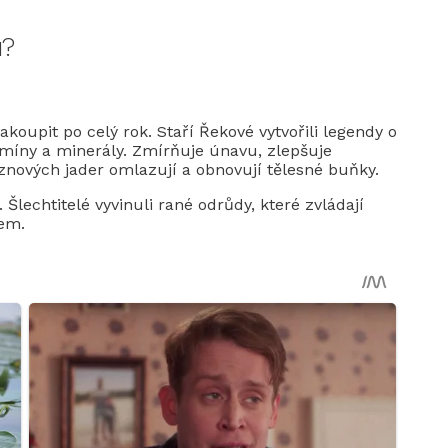
u?
koupit po celý rok. Staří Řekové vytvořili legendy o
míny a minerály. Zmírňuje únavu, zlepšuje
oznových jader omlazují a obnovují tělesné buňky.
Šlechtitelé vyvinuli rané odrůdy, které zvládají
tem.