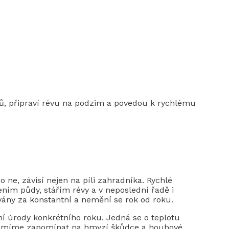
nů, připraví révu na podzim a povedou k rychlému
ne, závisí nejen na píli zahradníka. Rychlé
ením půdy, stářím révy a v neposlední řadě i
vány za konstantní a nemění se rok od roku.
ání úrody konkrétního roku. Jedná se o teplotu
esmíme zapomínat na hmyzí škůdce a houbové