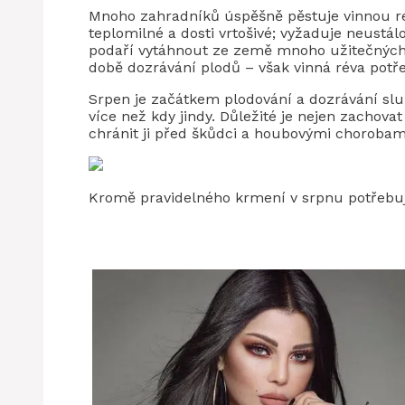
Mnoho zahradníků úspěšně pěstuje vinnou ré
teplomilné a dosti vrtošivé; vyžaduje neustá
podaří vytáhnout ze země mnoho užitečných 
době dozrávání plodů – však vinná réva potře
Srpen je začátkem plodování a dozrávání slu
více než kdy jindy. Důležité je nejen zachova
chránit ji před škůdci a houbovými chorobam
Kromě pravidelného krmení v srpnu potřebuje