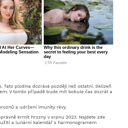
 Tato plodina dozrává později než ostatní. Sklizeň
zem. V tomto případě bude mít bobule čas dozrát a
hroznů a udržení imunity révy.
právně krmit hrozny v srpnu 2023. Najdete zde
 použití a lunární kalendář s harmonogramem