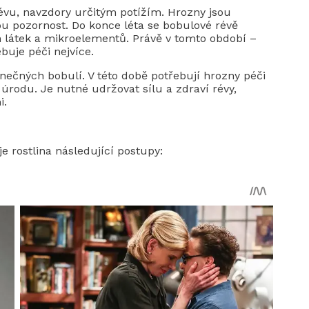
vu, navzdory určitým potížím. Hrozny jsou
lou pozornost. Do konce léta se bobulové révě
látek a mikroelementů. Právě v tomto období –
buje péči nejvíce.
nečných bobulí. V této době potřebují hrozny péči
t úrodu. Je nutné udržovat sílu a zdraví révy,
i.
 rostlina následující postupy: