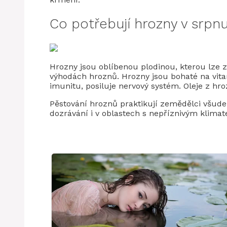
Co potřebují hrozny v srpn
Hrozny jsou oblíbenou plodinou, kterou lze za
výhodách hroznů. Hrozny jsou bohaté na vita
imunitu, posiluje nervový systém. Oleje z hr
Pěstování hroznů praktikují zemědělci všude. 
dozrávání i v oblastech s nepříznivým klima