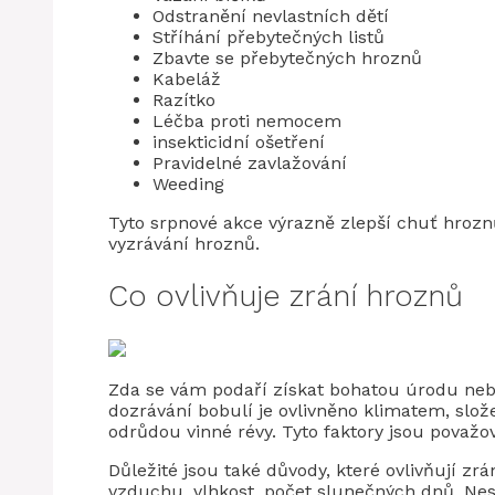
Odstranění nevlastních dětí
Stříhání přebytečných listů
Zbavte se přebytečných hroznů
Kabeláž
Razítko
Léčba proti nemocem
insekticidní ošetření
Pravidelné zavlažování
Weeding
Tyto srpnové akce výrazně zlepší chuť hroz
vyzrávání hroznů.
Co ovlivňuje zrání hroznů
Zda se vám podaří získat bohatou úrodu nebo 
dozrávání bobulí je ovlivněno klimatem, slož
odrůdou vinné révy. Tyto faktory jsou považo
Důležité jsou také důvody, které ovlivňují zr
vzduchu, vlhkost, počet slunečných dnů. N