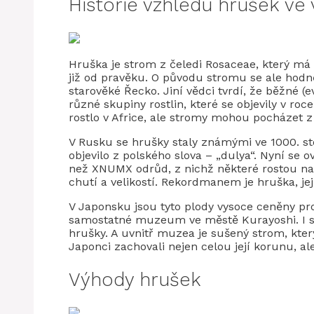
Historie vzhledu hrušek ve 
Hruška je strom z čeledi Rosaceae, který m
již od pravěku. O původu stromu se ale hodn
starověké Řecko. Jiní vědci tvrdí, že běžné (e
různé skupiny rostlin, které se objevily v r
rostlo v Africe, ale stromy mohou pocházet z
V Rusku se hrušky staly známými ve 1000. stole
objevilo z polského slova – „dulya“. Nyní se
než XNUMX odrůd, z nichž některé rostou na
chutí a velikostí. Rekordmanem je hruška, j
V Japonsku jsou tyto plody vysoce ceněny pr
samostatné muzeum ve městě Kurayoshi. I s
hrušky. A uvnitř muzea je sušený strom, kter
Japonci zachovali nejen celou její korunu, al
Výhody hrušek