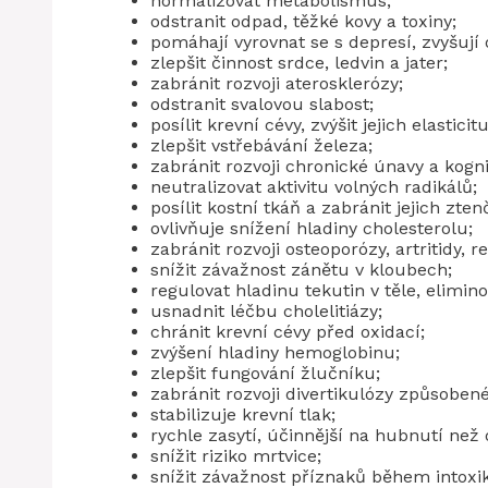
normalizovat metabolismus;
odstranit odpad, těžké kovy a toxiny;
pomáhají vyrovnat se s depresí, zvyšují 
zlepšit činnost srdce, ledvin a jater;
zabránit rozvoji aterosklerózy;
odstranit svalovou slabost;
posílit krevní cévy, zvýšit jejich elasticitu
zlepšit vstřebávání železa;
zabránit rozvoji chronické únavy a kogn
neutralizovat aktivitu volných radikálů;
posílit kostní tkáň a zabránit jejich zten
ovlivňuje snížení hladiny cholesterolu;
zabránit rozvoji osteoporózy, artritidy, 
snížit závažnost zánětu v kloubech;
regulovat hladinu tekutin v těle, elimino
usnadnit léčbu cholelitiázy;
chránit krevní cévy před oxidací;
zvýšení hladiny hemoglobinu;
zlepšit fungování žlučníku;
zabránit rozvoji divertikulózy způsoben
stabilizuje krevní tlak;
rychle zasytí, účinnější na hubnutí než 
snížit riziko mrtvice;
snížit závažnost příznaků během intox