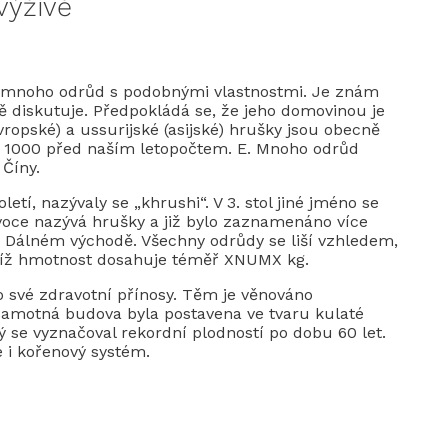
výživě
á mnoho odrůd s podobnými vlastnostmi. Je znám
ě diskutuje. Předpokládá se, že jeho domovinou je
vropské) a ussurijské (asijské) hrušky jsou obecně
oce 1000 před naším letopočtem. E. Mnoho odrůd
 Číny.
tí, nazývaly se „khrushi“. V 3. stol jiné jméno se
 ovoce nazývá hrušky a již bylo zaznamenáno více
 Dálném východě. Všechny odrůdy se liší vzhledem,
ejíž hmotnost dosahuje téměř XNUMX kg.
o své zdravotní přínosy. Těm je věnováno
amotná budova byla postavena ve tvaru kulaté
ý se vyznačoval rekordní plodností po dobu 60 let.
e i kořenový systém.