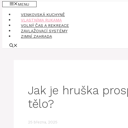
MENU
VENKOVSKÁ KUCHYNĚ
VLASTNÍMA RUKAMA
VOLNÝ ČAS A REKREACE
ZAVLAŽOVACÍ SYSTÉMY
ZIMNÍ ZAHRADA
Jak je hruška pro
tělo?
25 března, 2025