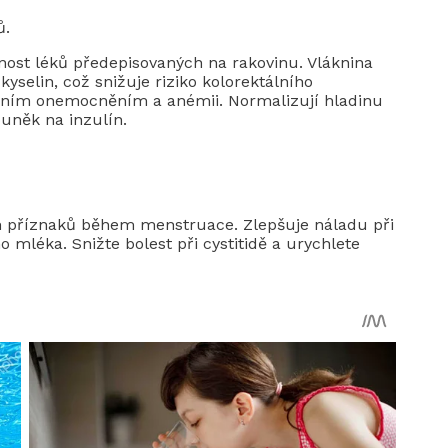
ů.
nost léků předepisovaných na rakovinu. Vláknina
yselin, což snižuje riziko kolorektálního
rním onemocněním a anémii. Normalizují hladinu
 buněk na inzulín.
ch příznaků během menstruace. Zlepšuje náladu při
mléka. Snižte bolest při cystitidě a urychlete