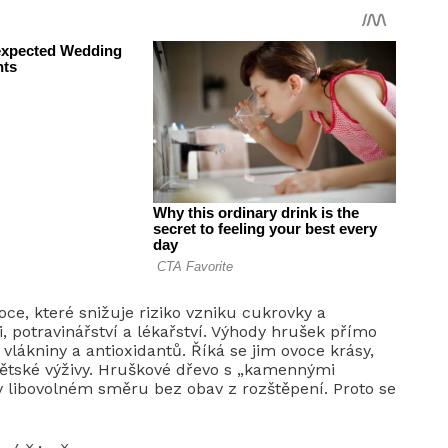
ce, které snižuje riziko vzniku cukrovky a
i, potravinářství a lékařství. Výhody hrušek přímo
 vlákniny a antioxidantů. Říká se jim ovoce krásy,
 dětské výživy. Hruškové dřevo s „kamennými
 libovolném směru bez obav z rozštěpení. Proto se