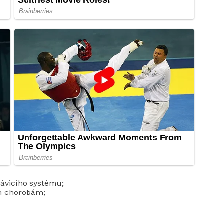
trávicího systému;
ím chorobám;