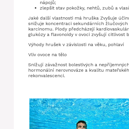
nápojů;
zlepšit stav pokožky, nehtů, zubů a vlas
Jaké další vlastnosti má hruška Zvyšuje účin
snižuje koncentraci sekundárních žlučových k
karcinomu. Plody předcházejí kardiovaskulá
glukózy a flavonoidy v ovoci zvyšují citlivost
Výhody hrušek v závislosti na věku, pohlaví
Vliv ovoce na tělo
Snižují závažnost bolestivých a nepříjemný
hormonální nerovnováze a kvalitu mateřského 
rekonvalescenci.