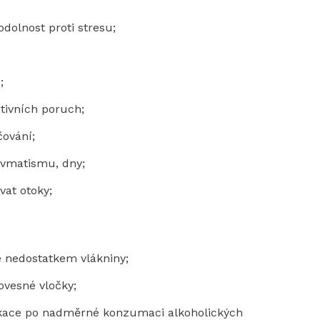
odolnost proti stresu;
;
itivních poruch;
čování;
revmatismu, dny;
vat otoky;
é nedostatkem vlákniny;
ovesné vločky;
ikace po nadměrné konzumaci alkoholických