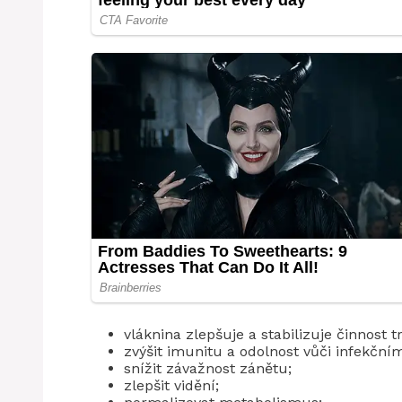
vláknina zlepšuje a stabilizuje činnost 
zvýšit imunitu a odolnost vůči infekčn
snížit závažnost zánětu;
zlepšit vidění;