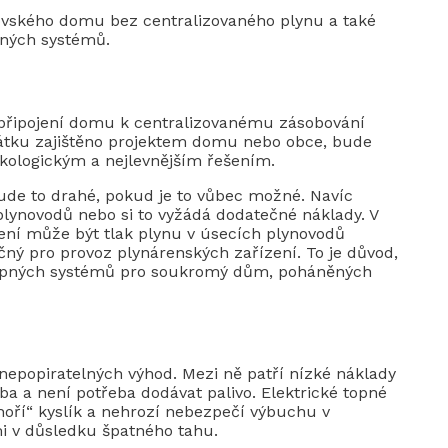
ovského domu bez centralizovaného plynu a také
pných systémů.
připojení domu k centralizovanému zásobování
átku zajištěno projektem domu nebo obce, bude
ologickým a nejlevnějším řešením.
bude to drahé, pokud je to vůbec možné. Navíc
plynovodů nebo si to vyžádá dodatečné náklady. V
ní může být tlak plynu v úsecích plynovodů
ný pro provoz plynárenských zařízení. To je důvod,
topných systémů pro soukromý dům, poháněných
nepopiratelných výhod. Mezi ně patří nízké náklady
ba a není potřeba dodávat palivo. Elektrické topné
hoří“ kyslík a nehrozí nebezpečí výbuchu v
i v důsledku špatného tahu.