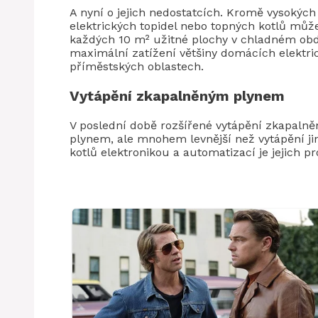
A nyní o jejich nedostatcích. Kromě vysokých 
elektrických topidel nebo topných kotlů můž
každých 10 m² užitné plochy v chladném obd
maximální zatížení většiny domácích elektri
příměstských oblastech.
Vytápění zkapalněným plynem
V poslední době rozšířené vytápění zkapaln
plynem, ale mnohem levnější než vytápění ji
kotlů elektronikou a automatizací je jejich p