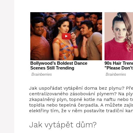
Jak uspořádat vytápění doma bez plynu? Př
centralizovaného zásobování plynem? Na plyn
zkapalněný plyn, topné kotle na naftu nebo t
topidla nebo tepelná čerpadla. A můžete zaj
elektřiny tím, že v něm postavíte tradiční k
Jak vytápět dům?