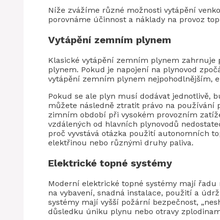
Níže zvážíme různé možnosti vytápění venk
porovnáme účinnost a náklady na provoz to
Vytápění zemním plynem
Klasické vytápění zemním plynem zahrnuje 
plynem. Pokud je napojení na plynovod zpoč
vytápění zemním plynem nejpohodlnějším, ek
Pokud se ale plyn musí dodávat jednotlivě, 
můžete následně ztratit právo na používání 
zimním období při vysokém provozním zatíže
vzdálených od hlavních plynovodů nedostateč
proč vyvstává otázka použití autonomních 
elektřinou nebo různými druhy paliva.
Elektrické topné systémy
Moderní elektrické topné systémy mají řadu 
na vybavení, snadná instalace, použití a údrž
systémy mají vyšší požární bezpečnost, „nes
důsledku úniku plynu nebo otravy zplodinam