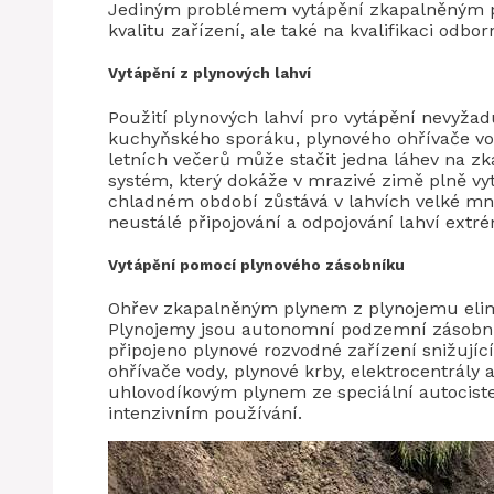
Jediným problémem vytápění zkapalněným p
kvalitu zařízení, ale také na kvalifikaci odborní
Vytápění z plynových lahví
Použití plynových lahví pro vytápění nevyžadu
kuchyňského sporáku, plynového ohřívače v
letních večerů může stačit jedna láhev na zk
systém, který dokáže v mrazivé zimě plně vyt
chladném období zůstává v lahvích velké mno
neustálé připojování a odpojování lahví extr
Vytápění pomocí plynového zásobníku
Ohřev zkapalněným plynem z plynojemu elimi
Plynojemy jsou autonomní podzemní zásobník
připojeno plynové rozvodné zařízení snižující
ohřívače vody, plynové krby, elektrocentrál
uhlovodíkovým plynem ze speciální autocistern
intenzivním používání.