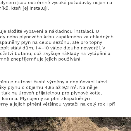
lynem jsou extrémně vysoké požadavky nejen na
ků, kteří jej instalují.
je složité vybavení a nákladnou instalaci. U
ody nebo plynového krbu zapáleného za chladných
apalněný plyn na celou sezónu, ale pro topný
opit stálý dům, i 4–10 válce dlouho nevydrží. V
žství butanu, což zvyšuje náklady na vytápění a
émně znepříjemňuje jejich používání.
nuje nutnost časté výměny a doplňování lahví.
y plynu o objemu 4,85 až 9,2 m³. Na ně je
 tlak na úroveň přijatelnou pro plynové kotle,
y a kamna. Plynojemy se plní zkapalněným
y a jejich plnění většinou vystačí na celý rok i při