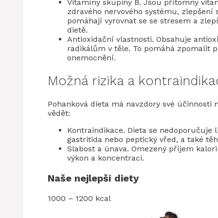
Vitamíny skupiny B. Jsou přítomny vitam
zdravého nervového systému, zlepšení s
pomáhají vyrovnat se se stresem a zlepš
dietě.
Antioxidační vlastnosti. Obsahuje antiox
radikálům v těle. To pomáhá zpomalit pr
onemocnění.
Možná rizika a kontraindik
Pohanková dieta má navzdory své účinnosti ně
vědět:
Kontraindikace. Dieta se nedoporučuje 
gastritida nebo peptický vřed, a také t
Slabost a únava. Omezený příjem kalorií 
výkon a koncentraci.
Naše nejlepší diety
1000 – 1200 kcal