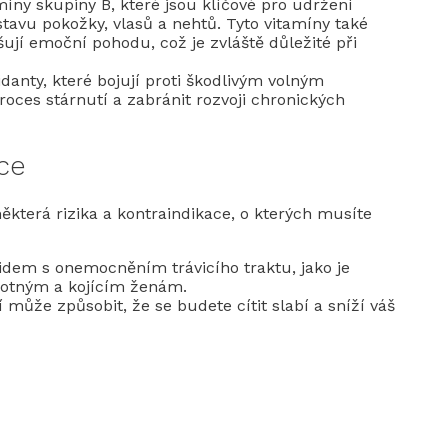
íny skupiny B, které jsou klíčové pro udržení
tavu pokožky, vlasů a nehtů. Tyto vitamíny také
ují emoční pohodu, což je zvláště důležité při
idanty, které bojují proti škodlivým volným
oces stárnutí a zabránit rozvoji chronických
ace
která rizika a kontraindikace, o kterých musíte
lidem s onemocněním trávicího traktu, jako je
ěhotným a kojícím ženám.
může způsobit, že se budete cítit slabí a sníží váš