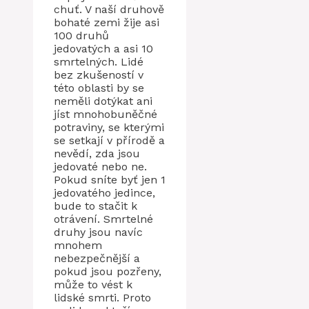
chuť. V naší druhově
bohaté zemi žije asi
100 druhů
jedovatých a asi 10
smrtelných. Lidé
bez zkušeností v
této oblasti by se
neměli dotýkat ani
jíst mnohobuněčné
potraviny, se kterými
se setkají v přírodě a
nevědí, zda jsou
jedovaté nebo ne.
Pokud sníte byť jen 1
jedovatého jedince,
bude to stačit k
otrávení. Smrtelné
druhy jsou navíc
mnohem
nebezpečnější a
pokud jsou pozřeny,
může to vést k
lidské smrti. Proto