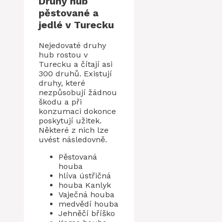
Druhy hub
pěstované a
jedlé v Turecku
Nejedovaté druhy
hub rostou v
Turecku a čítají asi
300 druhů. Existují
druhy, které
nezpůsobují žádnou
škodu a při
konzumaci dokonce
poskytují užitek.
Některé z nich lze
uvést následovně.
Pěstovaná
houba
hlíva ústřičná
houba Kanlyk
Vaječná houba
medvědí houba
Jehněčí bříško