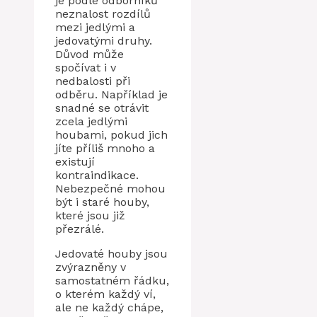
je podle odborníků
neznalost rozdílů
mezi jedlými a
jedovatými druhy.
Důvod může
spočívat i v
nedbalosti při
odběru. Například je
snadné se otrávit
zcela jedlými
houbami, pokud jich
jíte příliš mnoho a
existují
kontraindikace.
Nebezpečné mohou
být i staré houby,
které jsou již
přezrálé.
Jedovaté houby jsou
zvýrazněny v
samostatném řádku,
o kterém každý ví,
ale ne každý chápe,