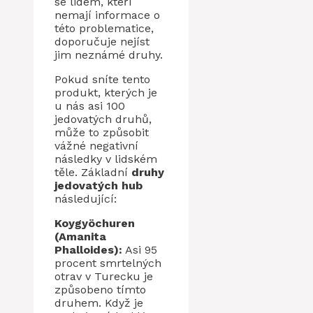
se lidem, kteří
nemají informace o
této problematice,
doporučuje nejíst
jim neznámé druhy.
Pokud sníte tento
produkt, kterých je
u nás asi 100
jedovatých druhů,
může to způsobit
vážné negativní
následky v lidském
těle. Základní
druhy
jedovatých hub
následující:
Koygyöchuren
(Amanita
Phalloides):
Asi 95
procent smrtelných
otrav v Turecku je
způsobeno tímto
druhem. Když je