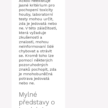
Ačkoli neexistuje
jasné kritérium pro
pochopení toxicity
houby, laboratorní
testy mohou určit,
zda je jedovatá nebo
ne. V této záležitosti,
která vyžaduje
zkušenosti a
znalosti, mohou
neinformovaní lidé
chybovat a otrávit
se. Kromě toho lze
pomocí některých
pozoruhodných
znaků pochopit, zda
je mnohobuněčná
potrava jedovatá
nebo ne.
Mylné
představy o