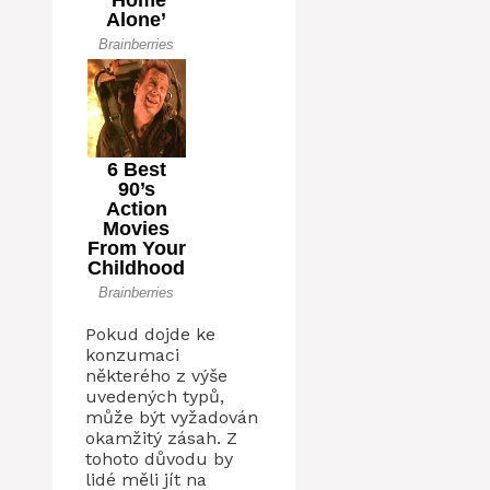
Pokud dojde ke
konzumaci
některého z výše
uvedených typů,
může být vyžadován
okamžitý zásah. Z
tohoto důvodu by
lidé měli jít na