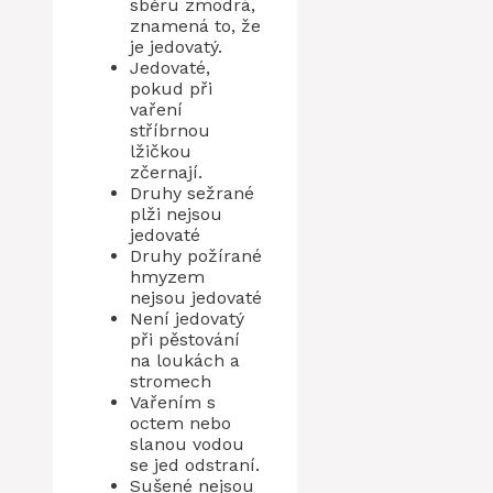
sběru zmodrá,
znamená to, že
je jedovatý.
Jedovaté,
pokud při
vaření
stříbrnou
lžičkou
zčernají.
Druhy sežrané
plži nejsou
jedovaté
Druhy požírané
hmyzem
nejsou jedovaté
Není jedovatý
při pěstování
na loukách a
stromech
Vařením s
octem nebo
slanou vodou
se jed odstraní.
Sušené nejsou