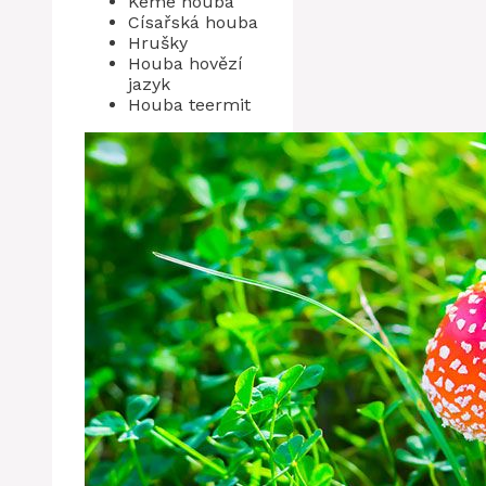
Keme houba
Císařská houba
Hrušky
Houba hovězí
jazyk
Houba teermit