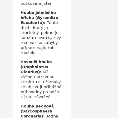
poškození jater.
Houba jehněčího
břicha (Gyromitra
Esculenta):
Tento
druh, který je
smrtelný, pokud je
konzumován syrový,
má tvar se záhyby
připomínajícími
mozek.
Pavoučí houba
(Omphalotus
Olearius):
Má
vážnou otravnou
strukturu. Příznaky
se objevují přibližně
půl hodiny po požití
a jsou závažné.
Houba pecková
(Sarcosphaera
Coronaria):
Jedná