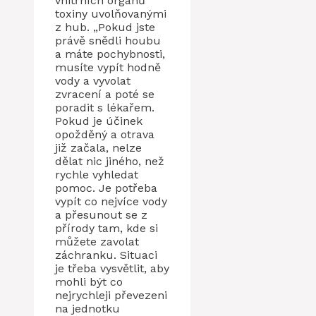
vnitřních orgánů
toxiny uvolňovanými
z hub. „Pokud jste
právě snědli houbu
a máte pochybnosti,
musíte vypít hodně
vody a vyvolat
zvracení a poté se
poradit s lékařem.
Pokud je účinek
opožděný a otrava
již začala, nelze
dělat nic jiného, ​​než
rychle vyhledat
pomoc. Je potřeba
vypít co nejvíce vody
a přesunout se z
přírody tam, kde si
můžete zavolat
záchranku. Situaci
je třeba vysvětlit, aby
mohli být co
nejrychleji převezeni
na jednotku