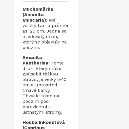
Muchomůrka
(Amanita
Muscaria):
Má
vejčitý tvar a průměr
asi 20 cm. Jedná se
o jedovatý druh,
který se objevuje na
podzim.
Amanita
Pantherina:
Tento
druh, který může
způsobit těžkou
otravu, je velký 5-10
cm a uprostřed
tmavé barvy.
Obvykle roste na
podzim pod
borovicemi a
listnatými stromy.
Houba inkoustová
(Coprinus