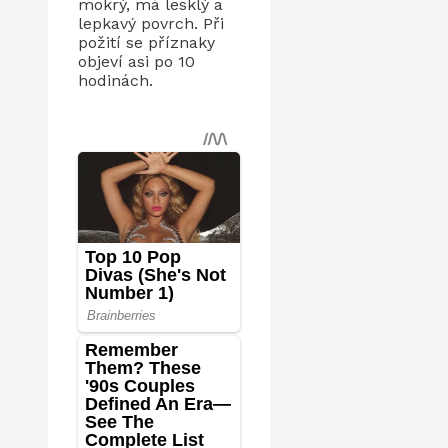
mokrý, má lesklý a
lepkavý povrch. Při
požití se příznaky
objeví asi po 10
hodinách.