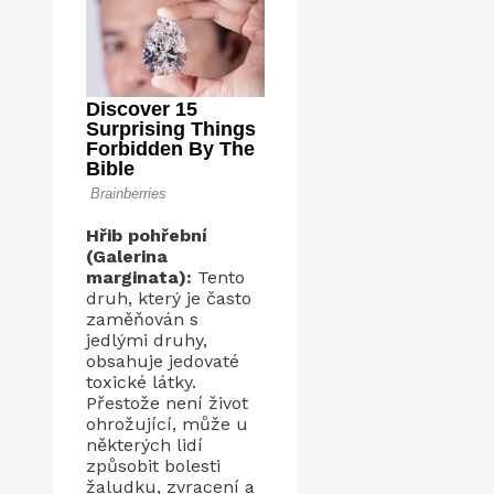
Hřib pohřební
(Galerina
marginata):
Tento
druh, který je často
zaměňován s
jedlými druhy,
obsahuje jedovaté
toxické látky.
Přestože není život
ohrožující, může u
některých lidí
způsobit bolesti
žaludku, zvracení a