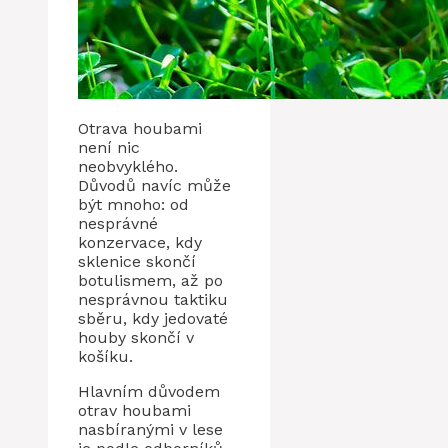
Otrava houbami
není nic
neobvyklého.
Důvodů navíc může
být mnoho: od
nesprávné
konzervace, kdy
sklenice skončí
botulismem, až po
nesprávnou taktiku
sběru, kdy jedovaté
houby skončí v
košíku.
Hlavním důvodem
otrav houbami
nasbíranými v lese