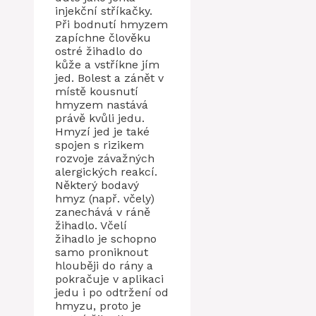
injekční stříkačky.
Při bodnutí hmyzem
zapíchne člověku
ostré žihadlo do
kůže a vstříkne jím
jed. Bolest a zánět v
místě kousnutí
hmyzem nastává
právě kvůli jedu.
Hmyzí jed je také
spojen s rizikem
rozvoje závažných
alergických reakcí.
Některý bodavý
hmyz (např. včely)
zanechává v ráně
žihadlo. Včelí
žihadlo je schopno
samo proniknout
hlouběji do rány a
pokračuje v aplikaci
jedu i po odtržení od
hmyzu, proto je