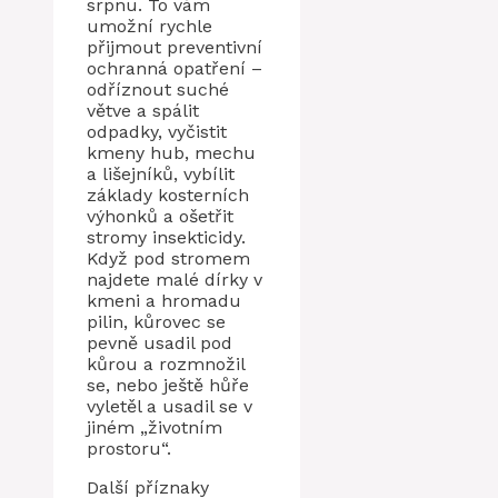
srpnu. To vám
umožní rychle
přijmout preventivní
ochranná opatření –
odříznout suché
větve a spálit
odpadky, vyčistit
kmeny hub, mechu
a lišejníků, vybílit
základy kosterních
výhonků a ošetřit
stromy insekticidy.
Když pod stromem
najdete malé dírky v
kmeni a hromadu
pilin, kůrovec se
pevně usadil pod
kůrou a rozmnožil
se, nebo ještě hůře
vyletěl a usadil se v
jiném „životním
prostoru“.
Další příznaky