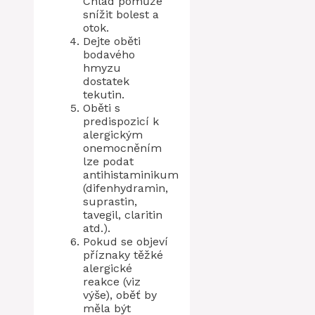
Chlad pomůže
snížit bolest a
otok.
Dejte oběti
bodavého
hmyzu
dostatek
tekutin.
Oběti s
predispozicí k
alergickým
onemocněním
lze podat
antihistaminikum
(difenhydramin,
suprastin,
tavegil, claritin
atd.).
Pokud se objeví
příznaky těžké
alergické
reakce (viz
výše), oběť by
měla být