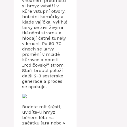
vhodném předmětu
si hmyz vytváří v
kůře vstupní otvory,
hnízdní komůrky a
klade vajíčka. Vylíhlé
larvy se živí živými
tkáněmi stromu a
hlodají četné tunely
v kmeni. Po 60-70
dnech se larvy
promění v mladé
kůrovce a opustí
„rodičovský“ strom.
Staří brouci položí
další 2-3 sesterské
generace a proces
se opakuje.
Budete mít štěstí,
uvidíte-li hmyz
během léta na
začátku jara nebo v