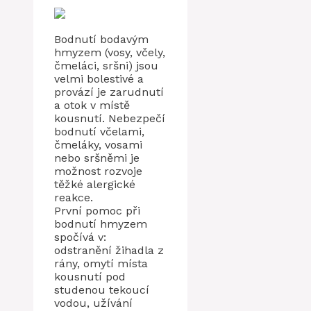
Bodnutí bodavým
hmyzem (vosy, včely,
čmeláci, sršni) jsou
velmi bolestivé a
provází je zarudnutí
a otok v místě
kousnutí. Nebezpečí
bodnutí včelami,
čmeláky, vosami
nebo sršněmi je
možnost rozvoje
těžké alergické
reakce.
První pomoc při
bodnutí hmyzem
spočívá v:
odstranění žihadla z
rány, omytí místa
kousnutí pod
studenou tekoucí
vodou, užívání