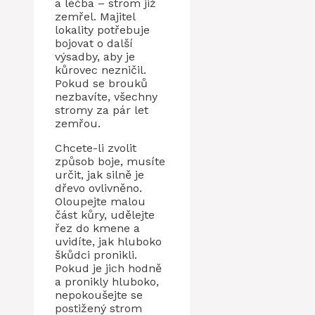
a léčba – strom již
zemřel. Majitel
lokality potřebuje
bojovat o další
výsadby, aby je
kůrovec nezničil.
Pokud se brouků
nezbavíte, všechny
stromy za pár let
zemřou.
Chcete-li zvolit
způsob boje, musíte
určit, jak silně je
dřevo ovlivněno.
Oloupejte malou
část kůry, udělejte
řez do kmene a
uvidíte, jak hluboko
škůdci pronikli.
Pokud je jich hodně
a pronikly hluboko,
nepokoušejte se
postižený strom