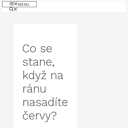
MENU
Co se
stane,
když na
ránu
nasadíte
červy?