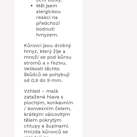
Měl jsem
alergickou
reakci na
předchozí
bodnutí
hmyzem.
Kůrovci jsou drobný
hmyz, který žije a
množí se pod kůrou
stromů a v řezivu.
Velikosti těchto
škůdců se pohybují
od 0,9 do 9 mm.
Vzhled – malá
zatažená hlava s
plochým, konkávním
/ konvexním čelem,
krátkým válcovitým
tělem pokrytým
chlupy a šupinami.
Hnízda kůrovců se