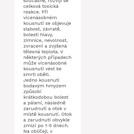
současně, rozvíjí se
celková toxická
reakce. Při
vícenásobném
kousnutí se objevuje
slabost, závratě,
bolesti hlavy,
zimnice, nevolnost,
zvracení a zvýšená
tělesná teplota. V
některých případech
může vícenásobné
kousnutí vést ke
smrti oběti.
Jedno kousnutí
bodavým hmyzem
způsobí
krátkodobou bolest
a pálení, následně
zarudnutí a otok v
místě kousnutí. Otok
a zarudnutí obvykle
zmizí po 1-5 dnech.
Na obličeji, v