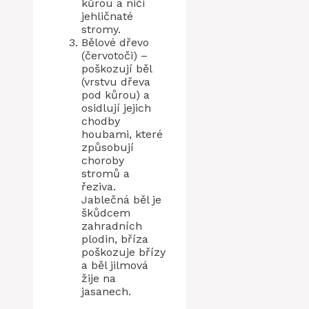
kůrou a ničí
jehličnaté
stromy.
Bělové dřevo
(červotoči) –
poškozují běl
(vrstvu dřeva
pod kůrou) a
osidlují jejich
chodby
houbami, které
způsobují
choroby
stromů a
řeziva.
Jablečná běl je
škůdcem
zahradních
plodin, bříza
poškozuje břízy
a běl jilmová
žije na
jasanech.