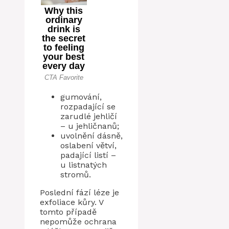
gumování,
rozpadající se
zarudlé jehličí
– u jehličnanů;
uvolnění dásně,
oslabení větví,
padající listí –
u listnatých
stromů.
Poslední fází léze je
exfoliace kůry. V
tomto případě
nepomůže ochrana