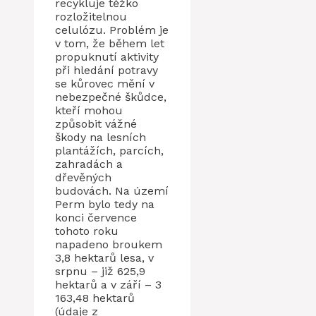
recykluje těžko
rozložitelnou
celulózu. Problém je
v tom, že během let
propuknutí aktivity
při hledání potravy
se kůrovec mění v
nebezpečné škůdce,
kteří mohou
způsobit vážné
škody na lesních
plantážích, parcích,
zahradách a
dřevěných
budovách. Na území
Perm bylo tedy na
konci července
tohoto roku
napadeno broukem
3,8 hektarů lesa, v
srpnu – již 625,9
hektarů a v září – 3
163,48 hektarů
(údaje z