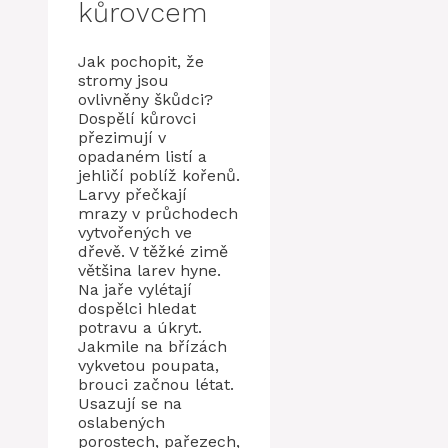
kůrovcem
Jak pochopit, že
stromy jsou
ovlivněny škůdci?
Dospělí kůrovci
přezimují v
opadaném listí a
jehličí poblíž kořenů.
Larvy přečkají
mrazy v průchodech
vytvořených ve
dřevě. V těžké zimě
většina larev hyne.
Na jaře vylétají
dospělci hledat
potravu a úkryt.
Jakmile na břízách
vykvetou poupata,
brouci začnou létat.
Usazují se na
oslabených
porostech, pařezech,