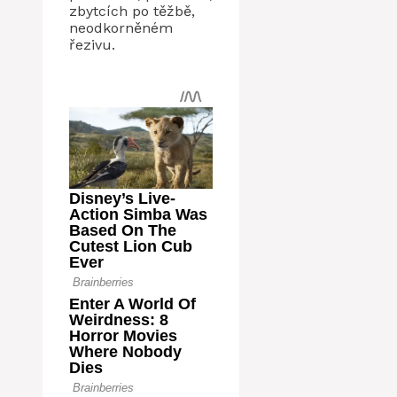
zbytcích po těžbě,
neodkorněném
řezivu.