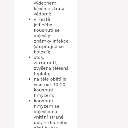
výdechem,
křeče a ztráta
vědomí;
v místě
jediného
kousnutí se
objevily
známky infekce
(stupňující se
bolest);
otok,
zarudnutí,
zvýšená tělesná
teplota;
na těle oběti je
více než 10-20
kousnutí
hmyzem;
kousnutí
hmyzem se
objevilo na
vnitřní straně
úst, hrdla nebo
oční bulvy;