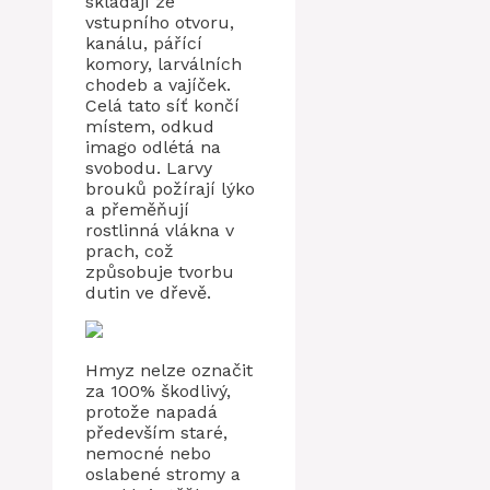
skládají ze
vstupního otvoru,
kanálu, pářící
komory, larválních
chodeb a vajíček.
Celá tato síť končí
místem, odkud
imago odlétá na
svobodu. Larvy
brouků požírají lýko
a přeměňují
rostlinná vlákna v
prach, což
způsobuje tvorbu
dutin ve dřevě.
Hmyz nelze označit
za 100% škodlivý,
protože napadá
především staré,
nemocné nebo
oslabené stromy a