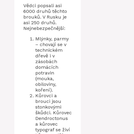
Vědci popsali asi
6000 druhů těchto
brouků. V Rusku je
asi 250 druhů.
Nejnebezpečnější:
Mlýnky, parmy
– chovají se v
technickém
dřevě i v
zásobách
domácích
potravin
(mouka,
obiloviny,
koření).
Kůrovci a
brouci jsou
stonkovými
škůdci. Kůrovec
Dendroctonus
a kůrovec
typograf se živí