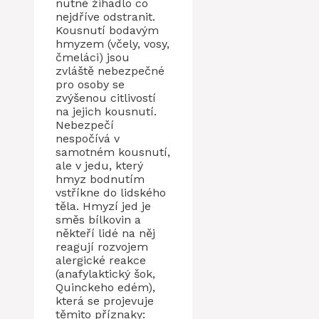
nutné žihadlo co
nejdříve odstranit.
Kousnutí bodavým
hmyzem (včely, vosy,
čmeláci) jsou
zvláště nebezpečné
pro osoby se
zvýšenou citlivostí
na jejich kousnutí.
Nebezpečí
nespočívá v
samotném kousnutí,
ale v jedu, který
hmyz bodnutím
vstříkne do lidského
těla. Hmyzí jed je
směs bílkovin a
někteří lidé na něj
reagují rozvojem
alergické reakce
(anafylaktický šok,
Quinckeho edém),
která se projevuje
těmito příznaky: