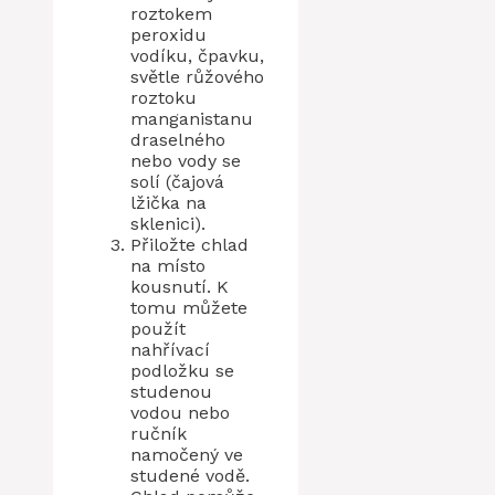
roztokem
peroxidu
vodíku, čpavku,
světle růžového
roztoku
manganistanu
draselného
nebo vody se
solí (čajová
lžička na
sklenici).
Přiložte chlad
na místo
kousnutí. K
tomu můžete
použít
nahřívací
podložku se
studenou
vodou nebo
ručník
namočený ve
studené vodě.