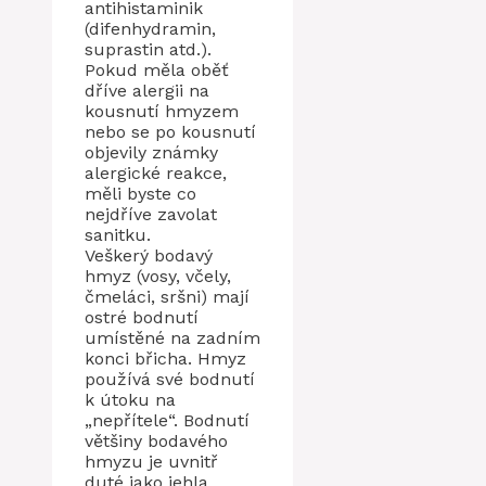
antihistaminik
(difenhydramin,
suprastin atd.).
Pokud měla oběť
dříve alergii na
kousnutí hmyzem
nebo se po kousnutí
objevily známky
alergické reakce,
měli byste co
nejdříve zavolat
sanitku.
Veškerý bodavý
hmyz (vosy, včely,
čmeláci, sršni) mají
ostré bodnutí
umístěné na zadním
konci břicha. Hmyz
používá své bodnutí
k útoku na
„nepřítele“. Bodnutí
většiny bodavého
hmyzu je uvnitř
duté jako jehla