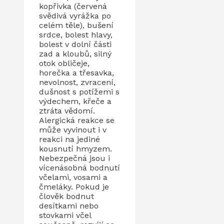
kopřivka (červená
svědivá vyrážka po
celém těle), bušení
srdce, bolest hlavy,
bolest v dolní části
zad a kloubů, silný
otok obličeje,
horečka a třesavka,
nevolnost, zvracení,
dušnost s potížemi s
výdechem, křeče a
ztráta vědomí.
Alergická reakce se
může vyvinout i v
reakci na jediné
kousnutí hmyzem.
Nebezpečná jsou i
vícenásobná bodnutí
včelami, vosami a
čmeláky. Pokud je
člověk bodnut
desítkami nebo
stovkami včel