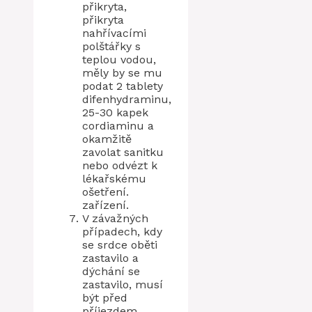
přikryta,
přikryta
nahřívacími
polštářky s
teplou vodou,
měly by se mu
podat 2 tablety
difenhydraminu,
25-30 kapek
cordiaminu a
okamžitě
zavolat sanitku
nebo odvézt k
lékařskému
ošetření.
zařízení.
V závažných
případech, kdy
se srdce oběti
zastavilo a
dýchání se
zastavilo, musí
být před
příjezdem