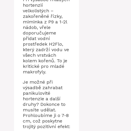
hortenzií
velkolistých –
zakořeněné řízky,
miminka z P9 a 1-2l
nádob, vřele
doporučujeme
přidat vodní
prostředek H2Flo,
který zadrží vodu ve
všech vrstvách
kolem kořenů. To je
kritické pro mladé
makrofyly.
Je možné při
výsadbě zahrabat
panikulovité
hortenzie a další
druhy? Dokonce to
musíte udělat.
Prohloubíme ji o 7-8
cm, což poskytne
trojitý pozitivní efekt: