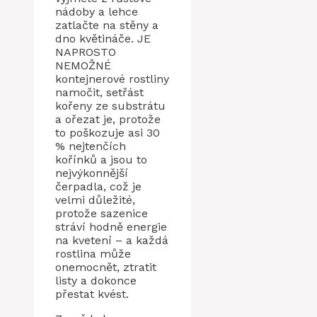
nádoby a lehce
zatlačte na stěny a
dno květináče. JE
NAPROSTO
NEMOŽNÉ
kontejnerové rostliny
namočit, setřást
kořeny ze substrátu
a ořezat je, protože
to poškozuje asi 30
% nejtenčích
kořínků a jsou to
nejvýkonnější
čerpadla, což je
velmi důležité,
protože sazenice
stráví hodně energie
na kvetení – a každá
rostlina může
onemocnět, ztratit
listy a dokonce
přestat kvést.