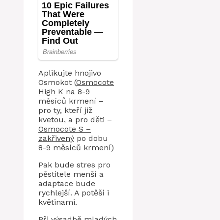
Aplikujte hnojivo
Osmokot (
Osmocote
High K
na 8-9
měsíců krmení –
pro ty, kteří již
kvetou, a pro děti –
Osmocote S –
zakřivený
po dobu
8-9 měsíců krmení)
Pak bude stres pro
pěstitele menší a
adaptace bude
rychlejší. A potěší i
květinami.
Při výsadbě mladých