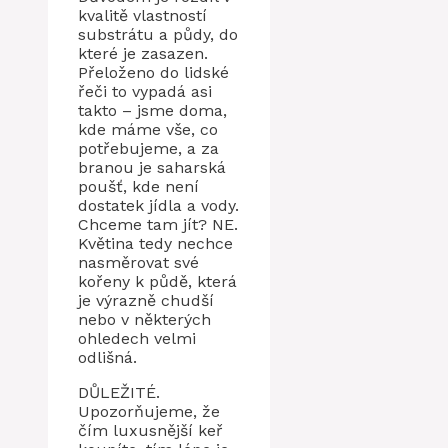
kvalitě vlastností
substrátu a půdy, do
které je zasazen.
Přeloženo do lidské
řeči to vypadá asi
takto – jsme doma,
kde máme vše, co
potřebujeme, a za
branou je saharská
poušť, kde není
dostatek jídla a vody.
Chceme tam jít? NE.
Květina tedy nechce
nasměrovat své
kořeny k půdě, která
je výrazně chudší
nebo v některých
ohledech velmi
odlišná.
DŮLEŽITÉ.
Upozorňujeme, že
čím luxusnější keř