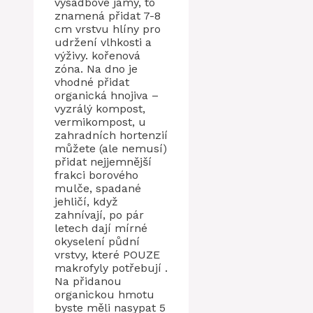
výsadbové jámy, to
znamená přidat 7-8
cm vrstvu hlíny pro
udržení vlhkosti a
výživy. kořenová
zóna. Na dno je
vhodné přidat
organická hnojiva –
vyzrálý kompost,
vermikompost, u
zahradních hortenzií
můžete (ale nemusí)
přidat nejjemnější
frakci borového
mulče, spadané
jehličí, když
zahnívají, po pár
letech dají mírné
okyselení půdní
vrstvy, které POUZE
makrofyly potřebují .
Na přidanou
organickou hmotu
byste měli nasypat 5