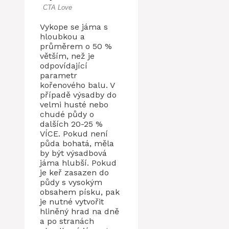
Vykope se jáma s
hloubkou a
průměrem o 50 %
větším, než je
odpovídající
parametr
kořenového balu. V
případě výsadby do
velmi husté nebo
chudé půdy o
dalších 20-25 %
VÍCE. Pokud není
půda bohatá, měla
by být výsadbová
jáma hlubší. Pokud
je keř zasazen do
půdy s vysokým
obsahem písku, pak
je nutné vytvořit
hliněný hrad na dně
a po stranách