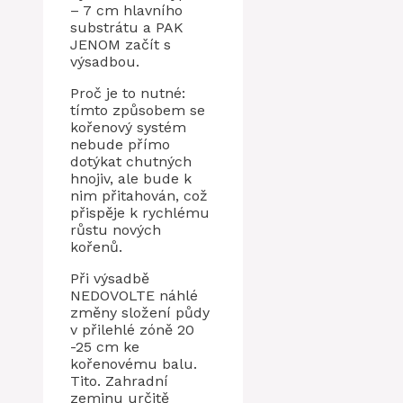
– 7 cm hlavního
substrátu a PAK
JENOM začít s
výsadbou.
Proč je to nutné:
tímto způsobem se
kořenový systém
nebude přímo
dotýkat chutných
hnojiv, ale bude k
nim přitahován, což
přispěje k rychlému
růstu nových
kořenů.
Při výsadbě
NEDOVOLTE náhlé
změny složení půdy
v přilehlé zóně 20
-25 cm ke
kořenovému balu.
Tito. Zahradní
zeminu určitě