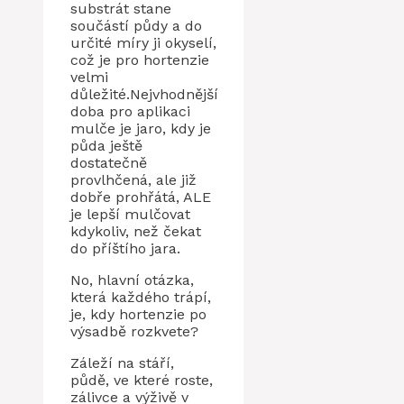
substrát stane
součástí půdy a do
určité míry ji okyselí,
což je pro hortenzie
velmi
důležité.Nejvhodnější
doba pro aplikaci
mulče je jaro, kdy je
půda ještě
dostatečně
provlhčená, ale již
dobře prohřátá, ALE
je lepší mulčovat
kdykoliv, než čekat
do příštího jara.
No, hlavní otázka,
která každého trápí,
je, kdy hortenzie po
výsadbě rozkvete?
Záleží na stáří,
půdě, ve které roste,
zálivce a výživě v