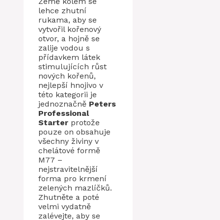
Země kolem se
lehce zhutní
rukama, aby se
vytvořil kořenový
otvor, a hojně se
zalije vodou s
přídavkem látek
stimulujících růst
nových kořenů,
nejlepší hnojivo v
této kategorii je
jednoznačně
Peters
Professional
Starter
protože
pouze on obsahuje
všechny živiny v
chelátové formě
M77 –
nejstravitelnější
forma pro krmení
zelených mazlíčků.
Zhutněte a poté
velmi vydatně
zalévejte, aby se