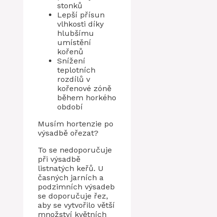
stonků
Lepší přísun
vlhkosti díky
hlubšímu
umístění
kořenů
Snížení
teplotních
rozdílů v
kořenové zóně
během horkého
období
Musím hortenzie po
výsadbě ořezat?
To se nedoporučuje
při výsadbě
listnatých keřů. U
časných jarních a
podzimních výsadeb
se doporučuje řez,
aby se vytvořilo větší
množství květních