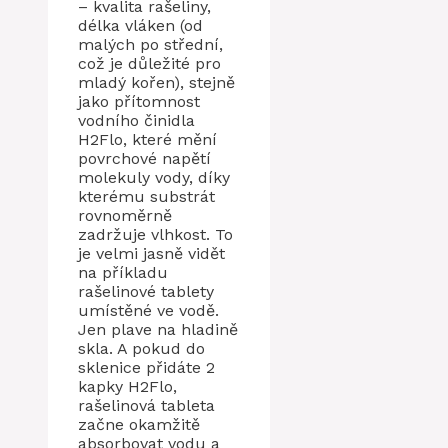
– kvalita rašeliny,
délka vláken (od
malých po střední,
což je důležité pro
mladý kořen), stejně
jako přítomnost
vodního činidla
H2Flo, které mění
povrchové napětí
molekuly vody, díky
kterému substrát
rovnoměrně
zadržuje vlhkost. To
je velmi jasně vidět
na příkladu
rašelinové tablety
umístěné ve vodě.
Jen plave na hladině
skla. A pokud do
sklenice přidáte 2
kapky H2Flo,
rašelinová tableta
začne okamžitě
absorbovat vodu a