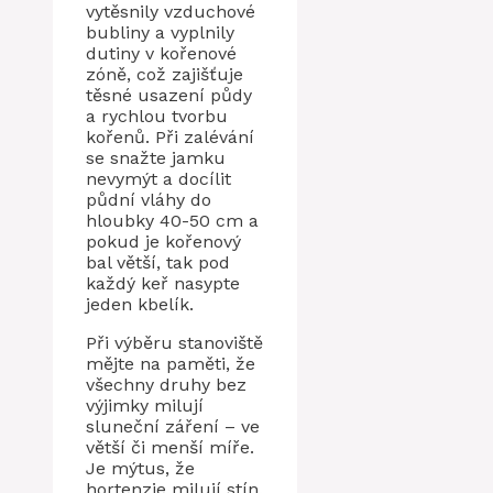
vytěsnily vzduchové
bubliny a vyplnily
dutiny v kořenové
zóně, což zajišťuje
těsné usazení půdy
a rychlou tvorbu
kořenů. Při zalévání
se snažte jamku
nevymýt a docílit
půdní vláhy do
hloubky 40-50 cm a
pokud je kořenový
bal větší, tak pod
každý keř nasypte
jeden kbelík.
Při výběru stanoviště
mějte na paměti, že
všechny druhy bez
výjimky milují
sluneční záření – ve
větší či menší míře.
Je mýtus, že
hortenzie milují stín.