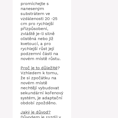
promíchejte s
naneseným
substrátem ve
vzdálenosti 20 -25
cm pro rychlejší
přizpůsobení,
zvláště je-li silně
olistěná nebo již
kvetoucí, a pro
rychlejší růst její
podzemní části na
novém místě růstu.
Proč je to důležité
?
Vzhledem k tomu,
že si zpočátku na
novém místě
nechtějí vybudovat
sekundární kořenový
systém, je adaptační
období zpožděno.
Jaký je důvod?
Důvodem je rozdíl v