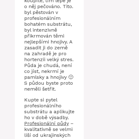
koupíte, tím lépe je
o něj pečováno. Tito.
byl pěstován v
profesionálním
bohatém substrátu,
byl intenzivně
přikrmován těmi
nejlepšími hnojivy. A
zasadit ji do země
na zahradě je pro
hortenzii velký stres.
Půda je chudá, není
co jíst, nekrmí je
pamlsky a hnojivy 🙂
S půdou byste proto
neměli šetřit.
Kupte si pytel
profesionálního
substrátu a aplikujte
ho v době výsadby.
Profesionální půdy
–
kvalitativně se velmi
liší od ukrajinských