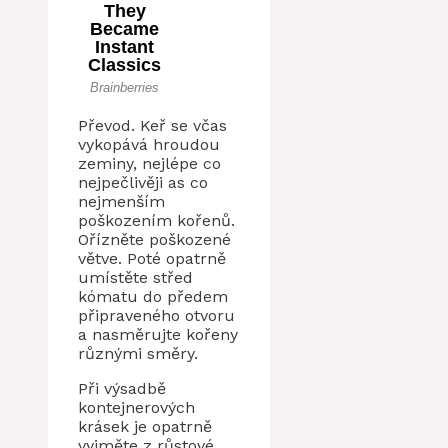
Převod. Keř se včas
vykopává hroudou
zeminy, nejlépe co
nejpečlivěji as co
nejmenším
poškozením kořenů.
Ořízněte poškozené
větve. Poté opatrně
umístěte střed
kómatu do předem
připraveného otvoru
a nasměrujte kořeny
různými směry.
Při výsadbě
kontejnerových
krásek je opatrně
vyjměte z růstové