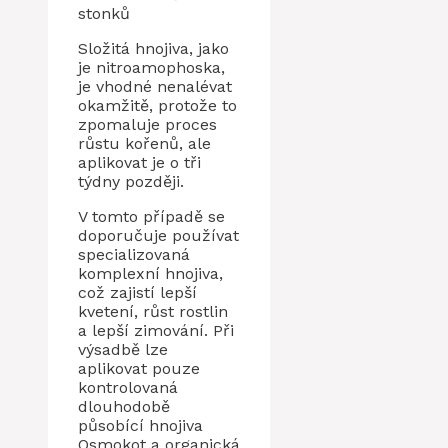
stonků
Složitá hnojiva, jako
je nitroamophoska,
je vhodné nenalévat
okamžitě, protože to
zpomaluje proces
růstu kořenů, ale
aplikovat je o tři
týdny později.
V tomto případě se
doporučuje používat
specializovaná
komplexní hnojiva,
což zajistí lepší
kvetení, růst rostlin
a lepší zimování. Při
výsadbě lze
aplikovat pouze
kontrolovaná
dlouhodobě
působící hnojiva
Osmokot a organická