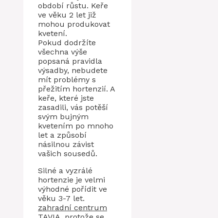
období růstu. Keře
ve věku 2 let již
mohou produkovat
kvetení.
Pokud dodržíte
všechna výše
popsaná pravidla
výsadby, nebudete
mít problémy s
přežitím hortenzií. A
keře, které jste
zasadili, vás potěší
svým bujným
kvetením po mnoho
let a způsobí
násilnou závist
vašich sousedů.
Silné a vyzrálé
hortenzie je velmi
výhodné pořídit ve
věku 3-7 let.
zahradní centrum
TAVIA
, protože se