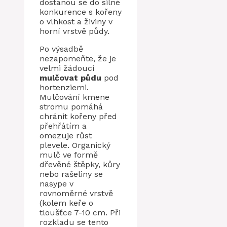
dostanou se do silné
konkurence s kořeny
o vlhkost a živiny v
horní vrstvě půdy.
Po výsadbě
nezapomeňte, že je
velmi žádoucí
mulčovat půdu
pod
hortenziemi.
Mulčování kmene
stromu pomáhá
chránit kořeny před
přehřátím a
omezuje růst
plevele. Organický
mulč ve formě
dřevěné štěpky, kůry
nebo rašeliny se
nasype v
rovnoměrné vrstvě
(kolem keře o
tloušťce 7-10 cm. Při
rozkladu se tento