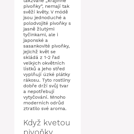
takzvané „krajinné
pivoňky“, nemají tak
svěží květy. V módě
jsou jednoduché a
polodvojité pivoňky s
jasně žlutými
tyčinkami, ale i
japonské a
sasankovité pivoňky,
jejichž květ se
skládá z 1-2 řad
velkých okvětních
lístků a jeho střed
vyplňují úzké plátky
rákosu. Tyto rostliny
dobře drží svůj tvar
a nepotřebují
vytyčování. Mnoho
moderních odrůd
ztratilo své aroma.
Když kvetou
pivoňky