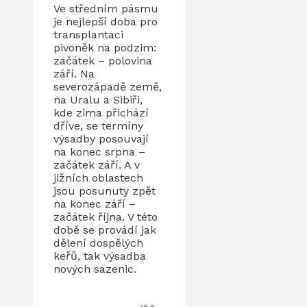
Ve středním pásmu
je nejlepší doba pro
transplantaci
pivoněk na podzim:
začátek – polovina
září. Na
severozápadě země,
na Uralu a Sibiři,
kde zima přichází
dříve, se termíny
výsadby posouvají
na konec srpna –
začátek září. A v
jižních oblastech
jsou posunuty zpět
na konec září –
začátek října. V této
době se provádí jak
dělení dospělých
keřů, tak výsadba
nových sazenic.