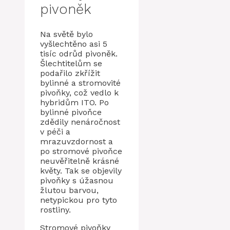
pivoněk
Na světě bylo
vyšlechtěno asi 5
tisíc odrůd pivoněk.
Šlechtitelům se
podařilo zkřížit
bylinné a stromovité
pivoňky, což vedlo k
hybridům ITO. Po
bylinné pivoňce
zdědily nenáročnost
v péči a
mrazuvzdornost a
po stromové pivoňce
neuvěřitelně krásné
květy. Tak se objevily
pivoňky s úžasnou
žlutou barvou,
netypickou pro tyto
rostliny.
Stromové pivoňky