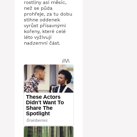
rostliny asi měsíc,
než se půda
prohřeje, za tu dobu
stihne oddenek
vyrůst přísavnými
kořeny, které celé
léto vyživují
nadzemní část.