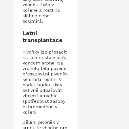
zásobu živin z
kořene a rostlina
slábne nebo
odumírá.
Letní
transplantace
Pivoňky lze přesadit
na jiné místo v létě,
koncem srpna. Na
vrcholu léta povede
přesazování pivoněk
ke smrti rostlin. V
horku budou listy
aktivně odpařovat
vlhkost a rychle
spotřebovat zásoby
nahromaděné v
kořeni.
Dělení pivoněk v
srpnu je vhodné pro