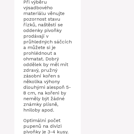
Při výběru
výsadbového
materiálu věnujte
pozornost stavu
řízků, naštěstí se
oddenky pivoňky
prodávají v
průhledných sáčcích
a můžete si je
prohlédnout a
ohmatat. Dobrý
oddělek by měl mít
zdravý, pružný
zásobní kořen s
několika výhony
dlouhými alespoň 5-
8 cm, na kořeni by
neměly být žádné
známky plísně,
hniloby apod.
Optimální počet
pupenů na divizi
pivoňky je 3-4 kusy.