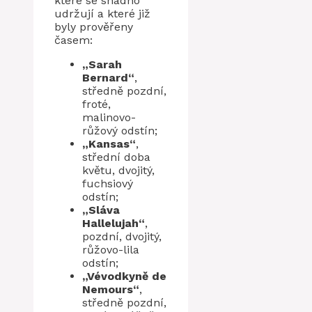
které se snadno
udržují a které již
byly prověřeny
časem:
„Sarah
Bernard“
,
středně pozdní,
froté,
malinovo-
růžový odstín;
„Kansas“
,
střední doba
květu, dvojitý,
fuchsiový
odstín;
„Sláva
Hallelujah“
,
pozdní, dvojitý,
růžovo-lila
odstín;
„Vévodkyně de
Nemours“
,
středně pozdní,