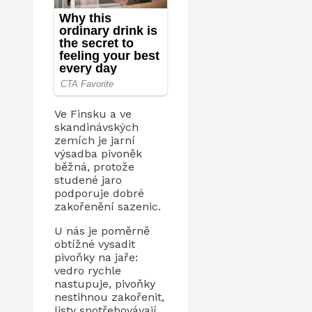
Ve Finsku a ve
skandinávských
zemích je jarní
výsadba pivoněk
běžná, protože
studené jaro
podporuje dobré
zakořenění sazenic.
U nás je poměrně
obtížné vysadit
pivoňky na jaře:
vedro rychle
nastupuje, pivoňky
nestihnou zakořenit,
listy spotřebovávají