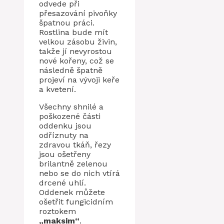
odvede při
přesazování pivoňky
špatnou práci.
Rostlina bude mít
velkou zásobu živin,
takže jí nevyrostou
nové kořeny, což se
následně špatně
projeví na vývoji keře
a kvetení.
Všechny shnilé a
poškozené části
oddenku jsou
odříznuty na
zdravou tkáň, řezy
jsou ošetřeny
brilantně zelenou
nebo se do nich vtírá
drcené uhlí.
Oddenek můžete
ošetřit fungicidním
roztokem
„maksim“
.