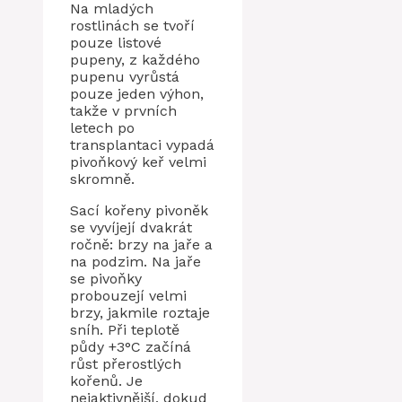
Na mladých
rostlinách se tvoří
pouze listové
pupeny, z každého
pupenu vyrůstá
pouze jeden výhon,
takže v prvních
letech po
transplantaci vypadá
pivoňkový keř velmi
skromně.
Sací kořeny pivoněk
se vyvíjejí dvakrát
ročně: brzy na jaře a
na podzim. Na jaře
se pivoňky
probouzejí velmi
brzy, jakmile roztaje
sníh. Při teplotě
půdy +3°C začíná
růst přerostlých
kořenů. Je
nejaktivnější, dokud