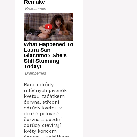
Rané odrůdy
mléčných pivoněk
kvetou začátkem
června, střední
odrůdy kvetou v
druhé polovině
června a pozdní
odrůdy otevírají
květy koncem
června – začátkem