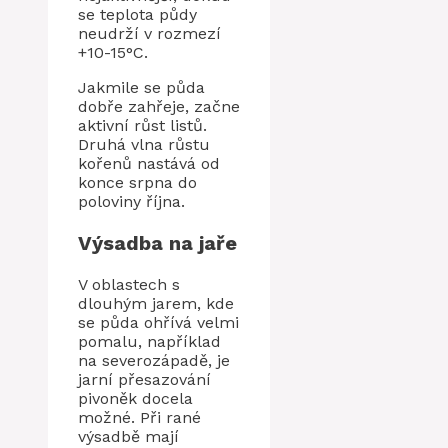
se teplota půdy
neudrží v rozmezí
+10-15°C.
Jakmile se půda
dobře zahřeje, začne
aktivní růst listů.
Druhá vlna růstu
kořenů nastává od
konce srpna do
poloviny října.
Výsadba na jaře
V oblastech s
dlouhým jarem, kde
se půda ohřívá velmi
pomalu, například
na severozápadě, je
jarní přesazování
pivoněk docela
možné. Při rané
výsadbě mají