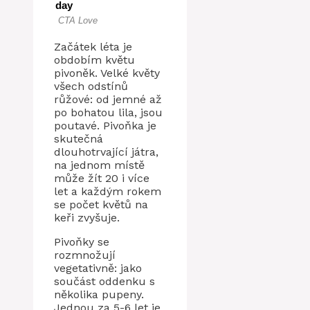
Začátek léta je
obdobím květu
pivoněk. Velké květy
všech odstínů
růžové: od jemné až
po bohatou lila, jsou
poutavé. Pivoňka je
skutečná
dlouhotrvající játra,
na jednom místě
může žít 20 i více
let a každým rokem
se počet květů na
keři zvyšuje.
Pivoňky se
rozmnožují
vegetativně: jako
součást oddenku s
několika pupeny.
Jednou za 5-6 let je