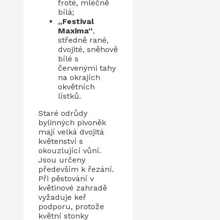
froté, mléčně
bílá;
„Festival
Maxima“
,
středně rané,
dvojité, sněhově
bílé s
červenými tahy
na okrajích
okvětních
lístků.
Staré odrůdy
bylinných pivoněk
mají velká dvojitá
květenství s
okouzlující vůní.
Jsou určeny
především k řezání.
Při pěstování v
květinové zahradě
vyžaduje keř
podporu, protože
květní stonky