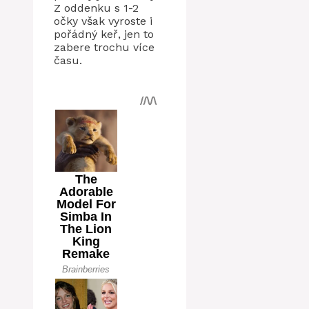
Z oddenku s 1-2
očky však vyroste i
pořádný keř, jen to
zabere trochu více
času.