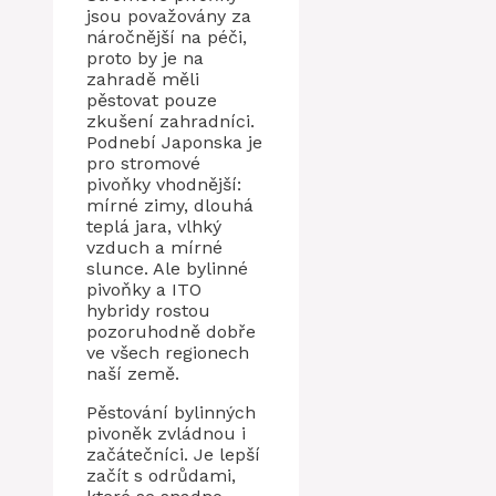
jsou považovány za
náročnější na péči,
proto by je na
zahradě měli
pěstovat pouze
zkušení zahradníci.
Podnebí Japonska je
pro stromové
pivoňky vhodnější:
mírné zimy, dlouhá
teplá jara, vlhký
vzduch a mírné
slunce. Ale bylinné
pivoňky a ITO
hybridy rostou
pozoruhodně dobře
ve všech regionech
naší země.
Pěstování bylinných
pivoněk zvládnou i
začátečníci. Je lepší
začít s odrůdami,