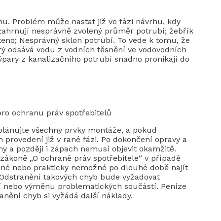
hu. Problém může nastat již ve fázi návrhu, kdy
 zahrnují nesprávně zvolený průměr potrubí; žebřík
teno; Nesprávný sklon potrubí. To vede k tomu, že
erý odsává vodu z vodních těsnění ve vodovodních
ýpary z kanalizačního potrubí snadno pronikají do
ro ochranu práv spotřebitelů
aplánujte všechny prvky montáže, a pokud
h provedení již v rané fázi. Po dokončení opravy a
y a později i zápach nemusí objevit okamžitě.
ákoně „O ochraně práv spotřebitele“ v případě
žné nebo prakticky nemožné po dlouhé době najít
 Odstranění takových chyb bude vyžadovat
í nebo výměnu problematických součástí. Peníze
nění chyb si vyžádá další náklady.