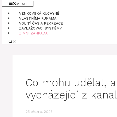
MENU
VENKOVSKÁ KUCHYNĚ
VLASTNÍMA RUKAMA
VOLNÝ ČAS A REKREACE
ZAVLAŽOVACÍ SYSTÉMY
ZIMNÍ ZAHRADA
Co mohu udělat, a
vycházející z kana
25 března, 2025