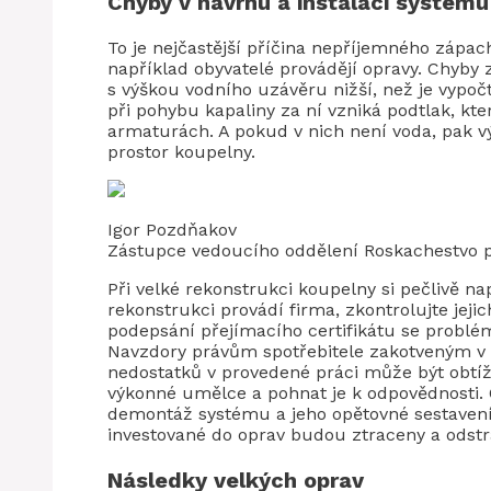
Chyby v návrhu a instalaci systému
To je nejčastější příčina nepříjemného zápac
například obyvatelé provádějí opravy. Chyby
s výškou vodního uzávěru nižší, než je vypoč
při pohybu kapaliny za ní vzniká podtlak, kt
armaturách. A pokud v nich není voda, pak v
prostor koupelny.
Igor Pozdňakov
Zástupce vedoucího oddělení Roskachestvo p
Při velké rekonstrukci koupelny si pečlivě n
rekonstrukci provádí firma, zkontrolujte jejic
podepsání přejímacího certifikátu se problém
Navzdory právům spotřebitele zakotveným v z
nedostatků v provedené práci může být obtí
výkonné umělce a pohnat je k odpovědnosti.
demontáž systému a jeho opětovné sestaven
investované do oprav budou ztraceny a odstra
Následky velkých oprav