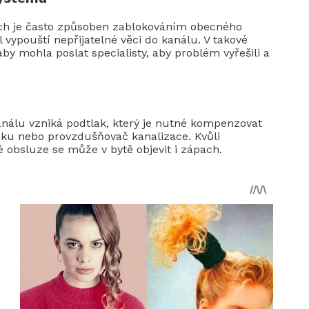
pach je často způsoben zablokováním obecného
vypouští nepřijatelné věci do kanálu. V takové
aby mohla poslat specialisty, aby problém vyřešili a
análu vzniká podtlak, který je nutné kompenzovat
u nebo provzdušňovač kanalizace. Kvůli
obsluze se může v bytě objevit i zápach.