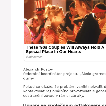
Alexandr Kozlov
federální koordinátor projektu „Škola gramo
dumy
Pokud se ukáže, že problém vznikl nekvalitně
kontaktovat regionálního provozovatele gener
odstranění závad v rámci záruky.
Ucpání ve společném odtokovém 