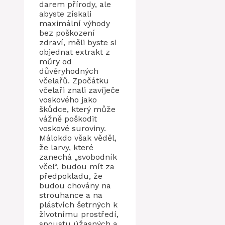
darem přírody, ale
abyste získali
maximální výhody
bez poškození
zdraví, měli byste si
objednat extrakt z
můry od
důvěryhodných
včelařů. Zpočátku
včelaři znali zavíječe
voskového jako
škůdce, který může
vážně poškodit
voskové suroviny.
Málokdo však věděl,
že larvy, které
zanechá „svobodník
včel“, budou mít za
předpokladu, že
budou chovány na
strouhance a na
plástvích šetrných k
životnímu prostředí,
spoustu úžasných a