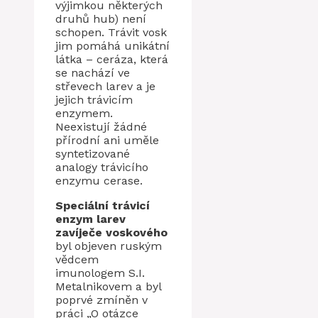
výjimkou některých
druhů hub) není
schopen. Trávit vosk
jim pomáhá unikátní
látka – ceráza, která
se nachází ve
střevech larev a je
jejich trávicím
enzymem.
Neexistují žádné
přírodní ani uměle
syntetizované
analogy trávicího
enzymu cerase.
Speciální trávicí
enzym larev
zavíječe voskového
byl objeven ruským
vědcem
imunologem S.I.
Metalnikovem a byl
poprvé zmíněn v
práci „O otázce