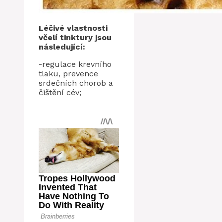
Léčivé vlastnosti
včelí tinktury jsou
následující:
-regulace krevního
tlaku, prevence
srdečních chorob a
čištění cév;