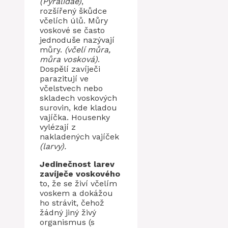
(Pyralidae)
,
rozšířený škůdce
včelích úlů. Můry
voskové se často
jednoduše nazývají
můry.
(včelí můra,
můra vosková)
.
Dospělí zavíječi
parazitují ve
včelstvech nebo
skladech voskových
surovin, kde kladou
vajíčka. Housenky
vylézají z
nakladených vajíček
(larvy).
Jedinečnost larev
zavíječe voskového
to, že se živí včelím
voskem a dokážou
ho strávit, čehož
žádný jiný živý
organismus (s