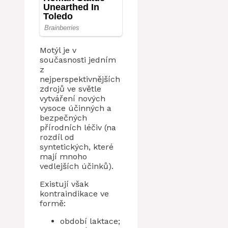
Motýl je v
současnosti jedním
z
nejperspektivnějších
zdrojů ve světle
vytváření nových
vysoce účinných a
bezpečných
přírodních léčiv (na
rozdíl od
syntetických, které
mají mnoho
vedlejších účinků).
Existují však
kontraindikace ve
formě:
období laktace;