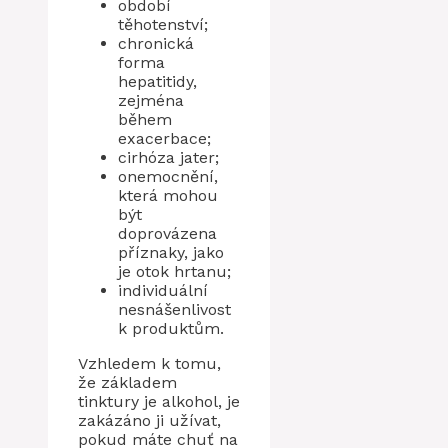
období
těhotenství;
chronická
forma
hepatitidy,
zejména
během
exacerbace;
cirhóza jater;
onemocnění,
která mohou
být
doprovázena
příznaky, jako
je otok hrtanu;
individuální
nesnášenlivost
k produktům.
Vzhledem k tomu,
že základem
tinktury je alkohol, je
zakázáno ji užívat,
pokud máte chuť na