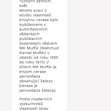
různých zemích.
svět.
Mnoho prací o
studiu vlastností
enzymu cerase bylo
publikováno v
autoritativních
vědeckých
publikacích
bosenským vědcem
MK Muftic (Mahmud
Kamal Muftic) v
období od roku 1955
do roku 1970. V
dílech MK Muftic je
enzym cerase
peroxidáza
obsahující železo
(cerase je
peroxidáza železa).
Podle moderních
výzkumníků
vlastností larev