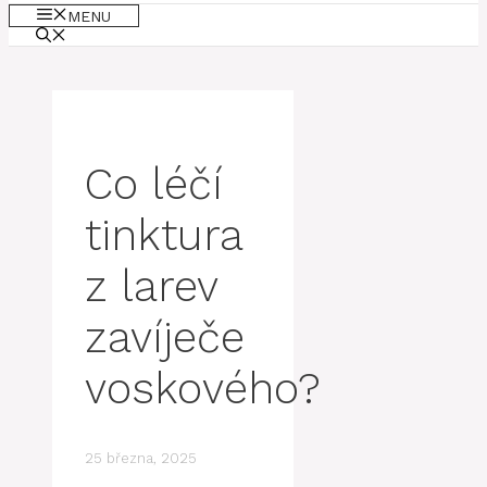
MENU
Co léčí
tinktura
z larev
zavíječe
voskového?
25 března, 2025