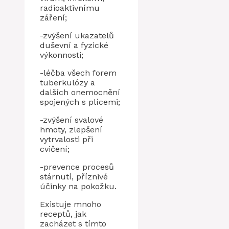
radioaktivnímu
záření;
-zvýšení ukazatelů
duševní a fyzické
výkonnosti;
-léčba všech forem
tuberkulózy a
dalších onemocnění
spojených s plícemi;
-zvýšení svalové
hmoty, zlepšení
vytrvalosti při
cvičení;
-prevence procesů
stárnutí, příznivé
účinky na pokožku.
Existuje mnoho
receptů, jak
zacházet s tímto