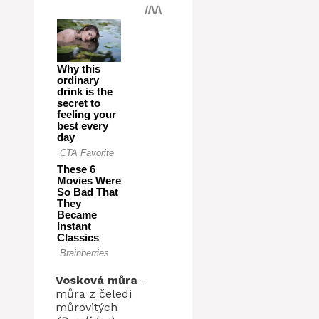
Vosková můra
–
můra z čeledi
můrovitých