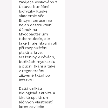
zavíječe voskového z
Ústavu buněčné
biofyziky Ruské
akademie věd:
Enzym cerase má
nejen destruktivní
účinek na
Mycobacterium
tuberculosis, ale
také hraje hlavní roli
při rozpouštění
plaků a krve.
sraženiny v cévách,
buňkách myokardu
a plicní tkáni a také
v regenerační
zjizvené tkáni po
infarktu.
Další unikátní
biologická aktivita a
široké spektrum
léčivých vlastností
larev zavíječe