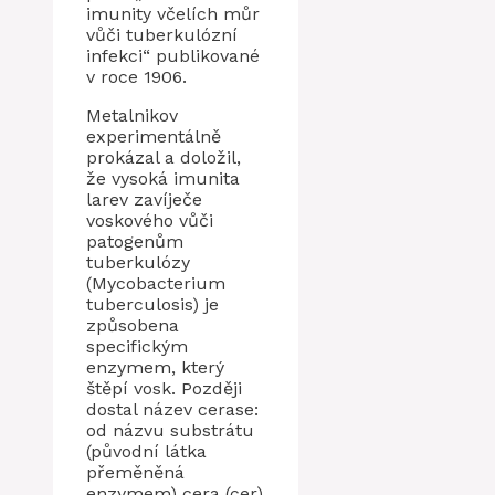
imunity včelích můr
vůči tuberkulózní
infekci“ publikované
v roce 1906.
Metalnikov
experimentálně
prokázal a doložil,
že vysoká imunita
larev zavíječe
voskového vůči
patogenům
tuberkulózy
(Mycobacterium
tuberculosis) je
způsobena
specifickým
enzymem, který
štěpí vosk. Později
dostal název cerase:
od názvu substrátu
(původní látka
přeměněná
enzymem) cera (cer)