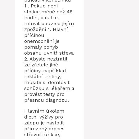
1 . Pokud není
stolice méně než 48
hodin, pak lze
mluvit pouze o jejím
zpoždění 1. Hlavní
příčinou
onemocnění je
pomalý pohyb
obsahu uvnitř střeva
2. Abyste neztratili
ze zřetele jiné
příčiny, například
rektální trhliny,
musíte si domluvit
schůzku s lékařem a
provést testy pro
přesnou diagnózu.
Hlavním úkolem
dietní výživy pro
zácpu je nastolit
přirozený proces
střevní funkce,