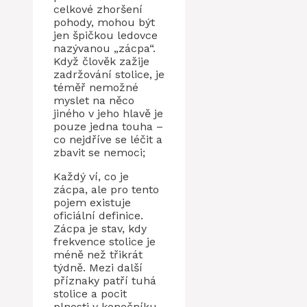
celkové zhoršení
pohody, mohou být
jen špičkou ledovce
nazývanou „zácpa“.
Když člověk zažije
zadržování stolice, je
téměř nemožné
myslet na něco
jiného v jeho hlavě je
pouze jedna touha –
co nejdříve se léčit a
zbavit se nemoci;
Každý ví, co je
zácpa, ale pro tento
pojem existuje
oficiální definice.
Zácpa je stav, kdy
frekvence stolice je
méně než třikrát
týdně. Mezi další
příznaky patří tuhá
stolice a pocit
plnosti v konečníku