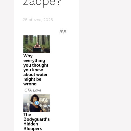
zácpě?
25 března, 2025