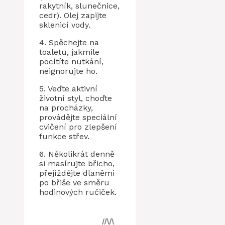
rakytník, slunečnice,
cedr). Olej zapijte
sklenicí vody.
4. Spěchejte na
toaletu, jakmile
pocítíte nutkání,
neignorujte ho.
5. Veďte aktivní
životní styl, choďte
na procházky,
provádějte speciální
cvičení pro zlepšení
funkce střev.
6. Několikrát denně
si masírujte břicho,
přejíždějte dlaněmi
po břiše ve směru
hodinových ručiček.