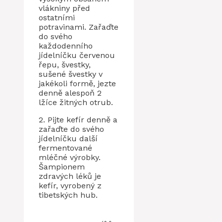
vlákniny před
ostatními
potravinami. Zařaďte
do svého
každodenního
jídelníčku červenou
řepu, švestky,
sušené švestky v
jakékoli formě, jezte
denně alespoň 2
lžíce žitných otrub.
2. Pijte kefír denně a
zařaďte do svého
jídelníčku další
fermentované
mléčné výrobky.
Šampionem
zdravých léků je
kefír, vyrobený z
tibetských hub.