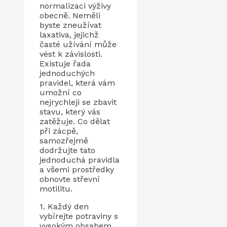
normalizaci výživy
obecně. Neměli
byste zneužívat
laxativa, jejichž
časté užívání může
vést k závislosti.
Existuje řada
jednoduchých
pravidel, která vám
umožní co
nejrychleji se zbavit
stavu, který vás
zatěžuje. Co dělat
při zácpě,
samozřejmě
dodržujte tato
jednoduchá pravidla
a všemi prostředky
obnovte střevní
motilitu.
1. Každý den
vybírejte potraviny s
vysokým obsahem