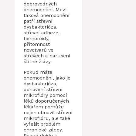
doprovodných
onemocnění. Mezi
taková onemocnění
patří střevní
dysbakterióza,
střevní adheze,
hemoroidy,
přítomnost
novotvarů ve
střevech a narušení
štítné žlázy.
Pokud máte
onemocnění, jako je
dysbakterióza,
obnovení střevní
mikroflóry pomocí
léků doporučených
lékařem pomůže
nejen obnovit střevní
mikroflóru, ale také
vyřešit problém
chronické zácpy.
Pokud dojde k