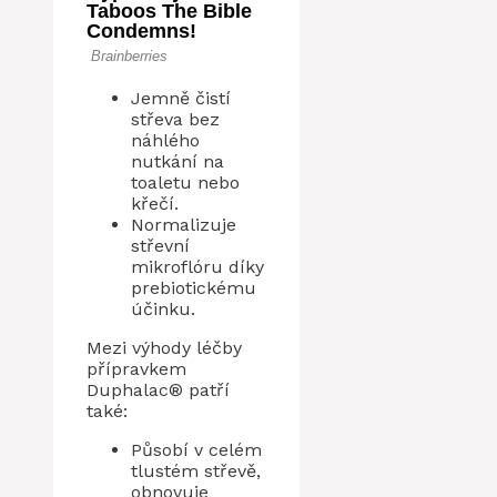
Jemně čistí
střeva bez
náhlého
nutkání na
toaletu nebo
křečí.
Normalizuje
střevní
mikroflóru díky
prebiotickému
účinku.
Mezi výhody léčby
přípravkem
Duphalac® patří
také:
Působí v celém
tlustém střevě,
obnovuje