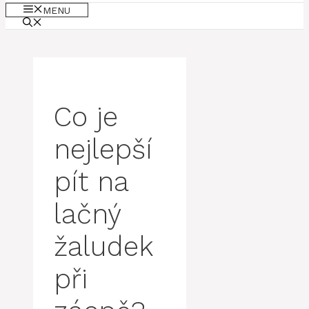
MENU
Co je
nejlepší
pít na
lačný
žaludek
při