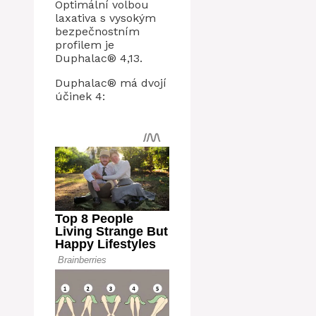
Optimální volbou
laxativa s vysokým
bezpečnostním
profilem je
Duphalac® 4,13.
Duphalac® má dvojí
účinek 4: