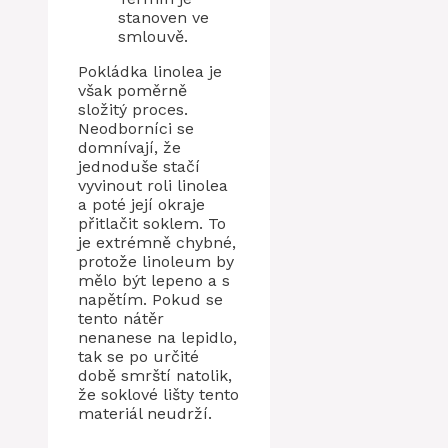
stanoven ve
smlouvě.
Pokládka linolea je
však poměrně
složitý proces.
Neodborníci se
domnívají, že
jednoduše stačí
vyvinout roli linolea
a poté její okraje
přitlačit soklem. To
je extrémně chybné,
protože linoleum by
mělo být lepeno a s
napětím. Pokud se
tento nátěr
nenanese na lepidlo,
tak se po určité
době smrští natolik,
že soklové lišty tento
materiál neudrží.