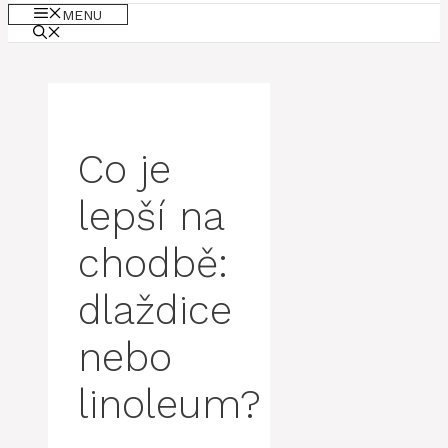
MENU
Co je
lepší na
chodbě:
dlaždice
nebo
linoleum?