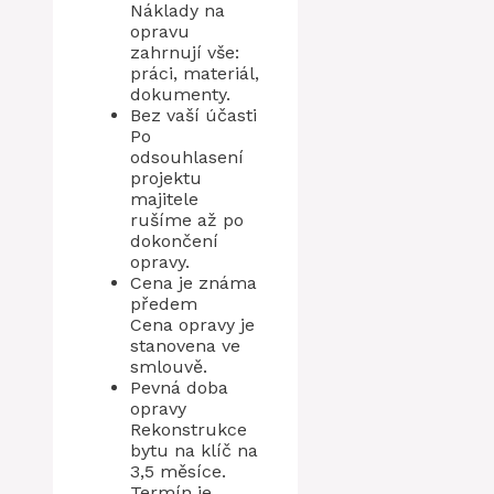
Náklady na
opravu
zahrnují vše:
práci, materiál,
dokumenty.
Bez vaší účasti
Po
odsouhlasení
projektu
majitele
rušíme až po
dokončení
opravy.
Cena je známa
předem
Cena opravy je
stanovena ve
smlouvě.
Pevná doba
opravy
Rekonstrukce
bytu na klíč na
3,5 měsíce.
Termín je