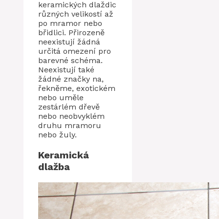
keramických dlaždic
různých velikostí až
po mramor nebo
břidlici. Přirozeně
neexistují žádná
určitá omezení pro
barevné schéma.
Neexistují také
žádné značky na,
řekněme, exotickém
nebo uměle
zestárlém dřevě
nebo neobvyklém
druhu mramoru
nebo žuly.
Keramická
dlažba