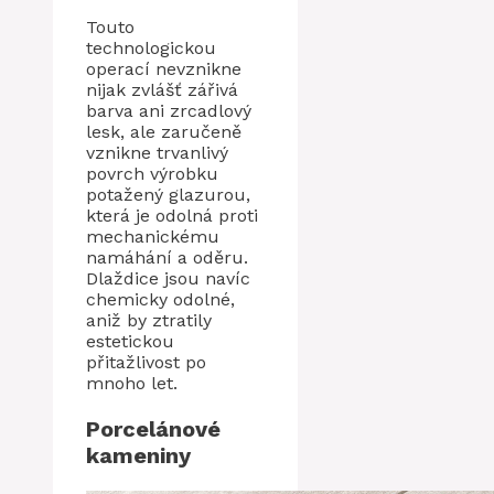
Touto
technologickou
operací nevznikne
nijak zvlášť zářivá
barva ani zrcadlový
lesk, ale zaručeně
vznikne trvanlivý
povrch výrobku
potažený glazurou,
která je odolná proti
mechanickému
namáhání a oděru.
Dlaždice jsou navíc
chemicky odolné,
aniž by ztratily
estetickou
přitažlivost po
mnoho let.
Porcelánové
kameniny