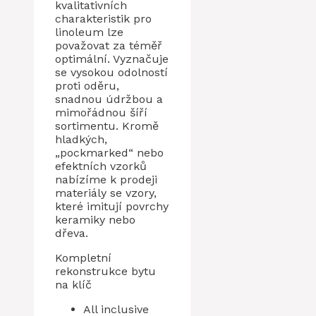
kvalitativních
charakteristik pro
linoleum lze
považovat za téměř
optimální. Vyznačuje
se vysokou odolností
proti oděru,
snadnou údržbou a
mimořádnou šíří
sortimentu. Kromě
hladkých,
„pockmarked“ nebo
efektních vzorků
nabízíme k prodeji
materiály se vzory,
které imitují povrchy
keramiky nebo
dřeva.
Kompletní
rekonstrukce bytu
na klíč
All inclusive