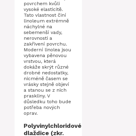
povrchem kvůli
vysoké elasticitě.
Tato vlastnost činí
linoleum extrémně
náchylné na
sebemenší vady,
nerovnosti a
zakřivení povrchu.
Moderní linolea jsou
vybavena pěnovou
vrstvou, která
dokáže skrýt různé
drobné nedostatky,
nicméně časem se
vrásky stejně objeví
a stanou se z nich
praskliny. V
důsledku toho bude
potřeba nových
oprav.
Polyvinylchloridové
dlaždice (zkr.