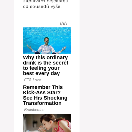
záplavám nejčastěji
od sousedů výše.