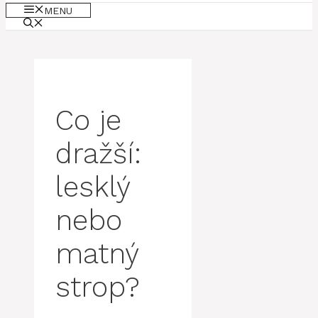
MENU
Co je
dražší:
lesklý
nebo
matný
strop?