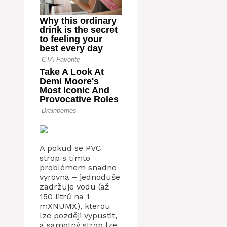
A pokud se PVC
strop s tímto
problémem snadno
vyrovná – jednoduše
zadržuje vodu (až
150 litrů na 1
mXNUMX), kterou
lze později vypustit,
a samotný strop lze