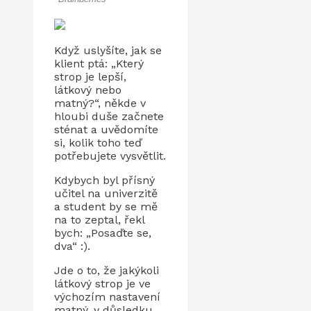
Když uslyšíte, jak se
klient ptá: „Který
strop je lepší,
látkový nebo
matný?“, někde v
hloubi duše začnete
sténat a uvědomíte
si, kolik toho teď
potřebujete vysvětlit.
Kdybych byl přísný
učitel na univerzitě
a student by se mě
na to zeptal, řekl
bych: „Posaďte se,
dva“ :).
Jde o to, že jakýkoli
látkový strop je ve
výchozím nastavení
matný, v důsledku