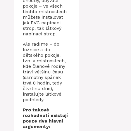
chodby, obývací
pokoje – ve všech
těchto místnostech
můžete instalovat
jak PVC napínací
strop, tak látkový
napínací strop.
Ale radíme – do
ložnice a do
dětského pokoje,
tzn. v místnostech,
kde členové rodiny
tráví většinu času
(samotný spánek
trvá 8 hodin, tedy
čtvrtinu dne),
instalujte látkové
podhledy.
Pro takové
rozhodnutí existují
pouze dva hlavní
argumenty: