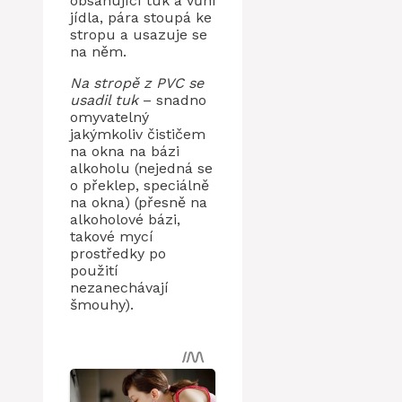
obsahující tuk a vůni
jídla, pára stoupá ke
stropu a usazuje se
na něm.
Na stropě z PVC se
usadil tuk
– snadno
omyvatelný
jakýmkoliv čističem
na okna na bázi
alkoholu (nejedná se
o překlep, speciálně
na okna) (přesně na
alkoholové bázi,
takové mycí
prostředky po
použití
nezanechávají
šmouhy).