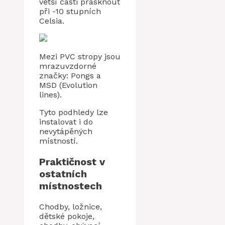
větší části prasknout
při -10 stupních
Celsia.
Mezi PVC stropy jsou
mrazuvzdorné
značky: Pongs a
MSD (Evolution
lines).
Tyto podhledy lze
instalovat i do
nevytápěných
místností.
Praktičnost v
ostatních
místnostech
Chodby, ložnice,
dětské pokoje,