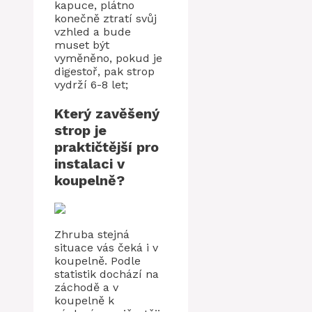
kapuce, plátno
konečně ztratí svůj
vzhled a bude
muset být
vyměněno, pokud je
digestoř, pak strop
vydrží 6-8 let;
Který zavěšený
strop je
praktičtější pro
instalaci v
koupelně?
Zhruba stejná
situace vás čeká i v
koupelně. Podle
statistik dochází na
záchodě a v
koupelně k