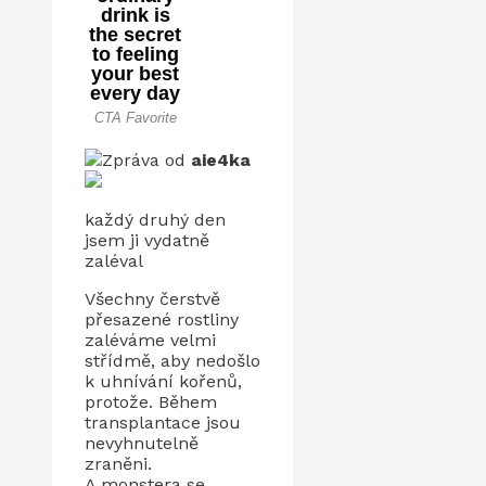
Zpráva od
aie4ka
každý druhý den
jsem ji vydatně
zaléval
Všechny čerstvě
přesazené rostliny
zaléváme velmi
střídmě, aby nedošlo
k uhnívání kořenů,
protože. Během
transplantace jsou
nevyhnutelně
zraněni.
A monstera se