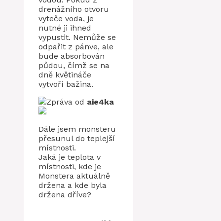
drenážního otvoru
vyteče voda, je
nutné ji ihned
vypustit. Nemůže se
odpařit z pánve, ale
bude absorbován
půdou, čímž se na
dně květináče
vytvoří bažina.
Zpráva od
aie4ka
Dále jsem monsteru
přesunul do teplejší
místnosti.
Jaká je teplota v
místnosti, kde je
Monstera aktuálně
držena a kde byla
držena dříve?