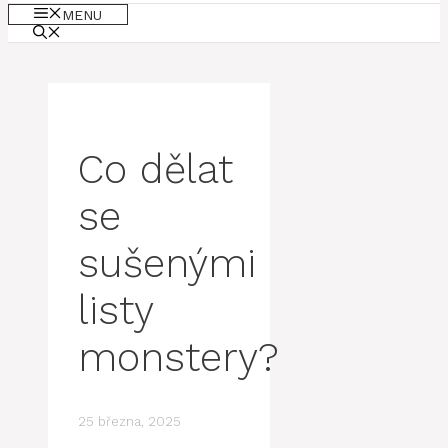
MENU
Co dělat
se
sušenými
listy
monstery?
25 března, 2025