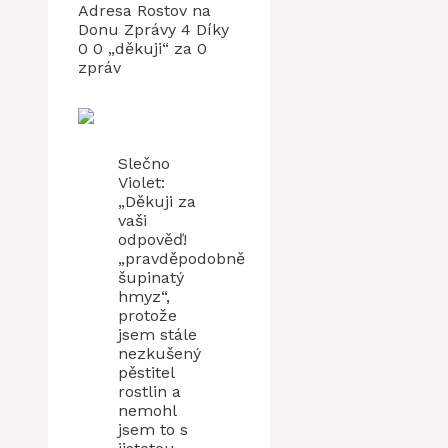
Adresa Rostov na
Donu Zprávy 4 Díky
0 0 „děkuji“ za 0
zpráv
Slečno
Violet:
„Děkuji za
vaši
odpověď!
„pravděpodobně
šupinatý
hmyz“,
protože
jsem stále
nezkušený
pěstitel
rostlin a
nemohl
jsem to s