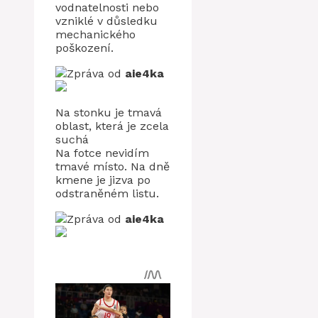
vodnatelnosti nebo
vzniklé v důsledku
mechanického
poškození.
Zpráva od
aie4ka
Na stonku je tmavá
oblast, která je zcela
suchá
Na fotce nevidím
tmavé místo. Na dně
kmene je jizva po
odstraněném listu.
Zpráva od
aie4ka