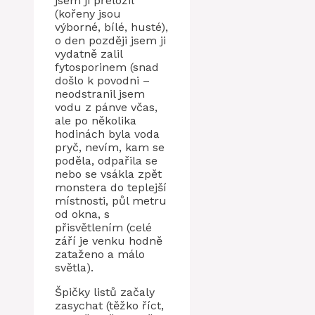
jsem ji přeložil
(kořeny jsou
výborné, bílé, husté),
o den později jsem ji
vydatně zalil
fytosporinem (snad
došlo k povodni –
neodstranil jsem
vodu z pánve včas,
ale po několika
hodinách byla voda
pryč, nevím, kam se
poděla, odpařila se
nebo se vsákla zpět
monstera do teplejší
místnosti, půl metru
od okna, s
přisvětlením (celé
září je venku hodně
zataženo a málo
světla).
Špičky listů začaly
zasychat (těžko říct,