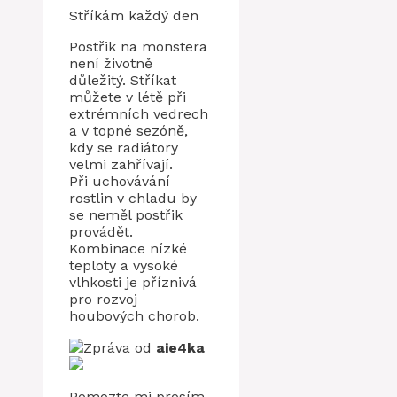
Stříkám každý den
Postřik na monstera
není životně
důležitý. Stříkat
můžete v létě při
extrémních vedrech
a v topné sezóně,
kdy se radiátory
velmi zahřívají.
Při uchovávání
rostlin v chladu by
se neměl postřik
provádět.
Kombinace nízké
teploty a vysoké
vlhkosti je příznivá
pro rozvoj
houbových chorob.
Zpráva od
aie4ka
Pomozte mi prosím