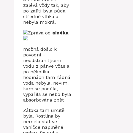
zalévá vždy tak, aby
po zalití byla půda
středně vlhká a
nebyla mokrá.
Zpráva od
aie4ka
možná došlo k
povodni –
neodstranil jsem
vodu z pánve včas a
po několika
hodinách tam žádná
voda nebyla, nevím,
kam se poděla,
vypařila se nebo byla
absorbována zpět
Zátoka tam určitě
byla. Rostlina by
neměla stát ve
vaničce naplněné
vodou. Pokud z