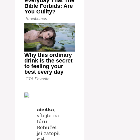
aie4ka
,
vítejte na
fóru
Bohužel
jsi zatopil
své