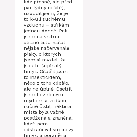
kdy přesně, ale před
pár týdny určitě),
usoudil jsem, že je
to kvůli suchému
vzduchu – stříkám
jednou denně. Pak
jsem na vnitřní
straně listu našel
nějaké načervenalé
plaky, o kterých
jsem si myslel, že
jsou to šupinatý
hmyz. Ošetřil jsem
to insekticidem,
něco z toho odešlo,
ale ne úplně. Ošetřil
jsem to zeleným
mýdlem a vodkou,
ručně čistil, některá
místa byla vážně
postižená a zraněná,
když jsem
odstraňoval šupinový
hmyz, a poraněná