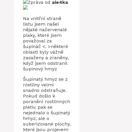
Zpráva od
aie4ka
Na vnitřní straně
listu jsem našel
nějaké načervenalé
plaky, které jsem
považoval za
šupináč <. >některé
oblasti byly vážně
zasaženy a zraněny,
když jsem odstranil
šupinový hmyz
Šupinatý hmyz se z
rostliny velmi
snadno odstraňuje.
Pokud došlo k
poranění rostlinných
pletiv, pak se
nejednalo o šupinatý
hmyz, ale o
suberizované plochy,
které jsou projevem