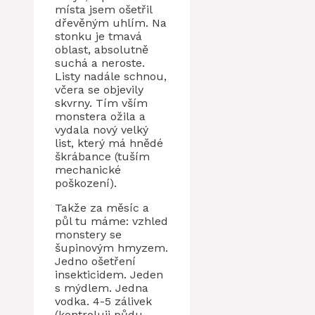
místa jsem ošetřil
dřevěným uhlím. Na
stonku je tmavá
oblast, absolutně
suchá a neroste.
Listy nadále schnou,
včera se objevily
skvrny. Tím vším
monstera ožila a
vydala nový velký
list, který má hnědé
škrábance (tuším
mechanické
poškození).
Takže za měsíc a
půl tu máme: vzhled
monstery se
šupinovým hmyzem.
Jedno ošetření
insekticidem. Jeden
s mýdlem. Jedna
vodka. 4-5 zálivek
(kontroluji půdu,