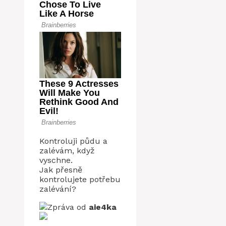
Kontroluji půdu a
zalévám, když
vyschne.
Jak přesně
kontrolujete potřebu
zalévání?
Zpráva od
aie4ka