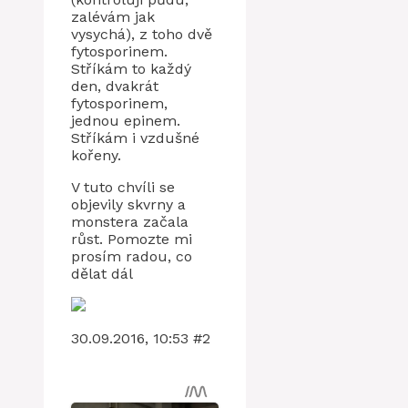
zalévám jak
vysychá), z toho dvě
fytosporinem.
Stříkám to každý
den, dvakrát
fytosporinem,
jednou epinem.
Stříkám i vzdušné
kořeny.
V tuto chvíli se
objevily skvrny a
monstera začala
růst. Pomozte mi
prosím radou, co
dělat dál
30.09.2016, 10:53 #2