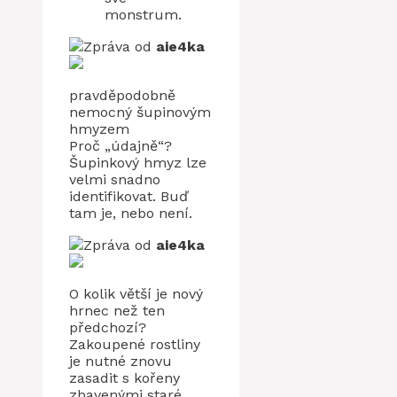
monstrum.
Zpráva od
aie4ka
pravděpodobně
nemocný šupinovým
hmyzem
Proč „údajně“?
Šupinkový hmyz lze
velmi snadno
identifikovat. Buď
tam je, nebo není.
Zpráva od
aie4ka
O kolik větší je nový
hrnec než ten
předchozí?
Zakoupené rostliny
je nutné znovu
zasadit s kořeny
zbavenými staré