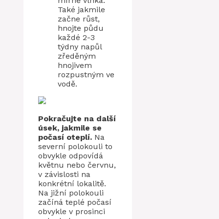
mírně vlhká.
Také jakmile
začne růst,
hnojte půdu
každé 2-3
týdny napůl
zředěným
hnojivem
rozpustným ve
vodě.
Pokračujte na další
úsek, jakmile se
počasí oteplí.
Na
severní polokouli to
obvykle odpovídá
květnu nebo červnu,
v závislosti na
konkrétní lokalitě.
Na jižní polokouli
začíná teplé počasí
obvykle v prosinci