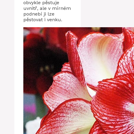
obvykle pěstuje
uvnitř, ale v mírném
podnebí ji lze
pěstovat i venku.