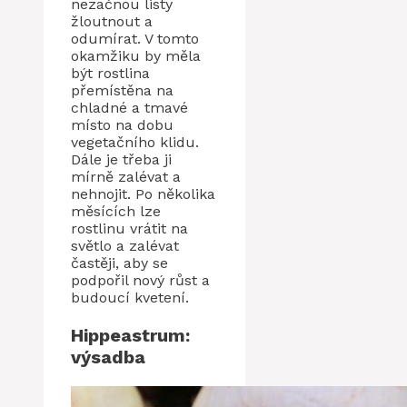
nezačnou listy
žloutnout a
odumírat. V tomto
okamžiku by měla
být rostlina
přemístěna na
chladné a tmavé
místo na dobu
vegetačního klidu.
Dále je třeba ji
mírně zalévat a
nehnojit. Po několika
měsících lze
rostlinu vrátit na
světlo a zalévat
častěji, aby se
podpořil nový růst a
budoucí kvetení.
Hippeastrum:
výsadba