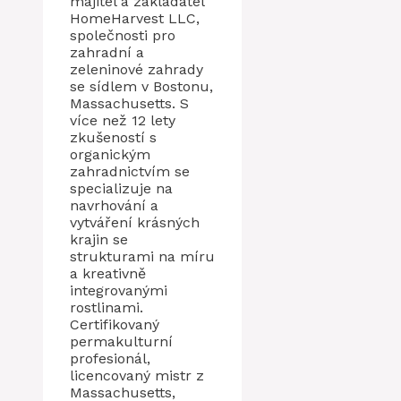
majitel a zakladatel
HomeHarvest LLC,
společnosti pro
zahradní a
zeleninové zahrady
se sídlem v Bostonu,
Massachusetts. S
více než 12 lety
zkušeností s
organickým
zahradnictvím se
specializuje na
navrhování a
vytváření krásných
krajin se
strukturami na míru
a kreativně
integrovanými
rostlinami.
Certifikovaný
permakulturní
profesionál,
licencovaný mistr z
Massachusetts,