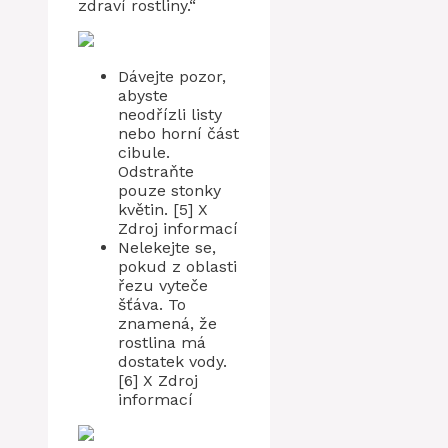
zdraví rostliny.“
Dávejte pozor,
abyste
neodřízli listy
nebo horní část
cibule.
Odstraňte
pouze stonky
květin. [5] X
Zdroj informací
Nelekejte se,
pokud z oblasti
řezu vyteče
šťáva. To
znamená, že
rostlina má
dostatek vody.
[6] X Zdroj
informací