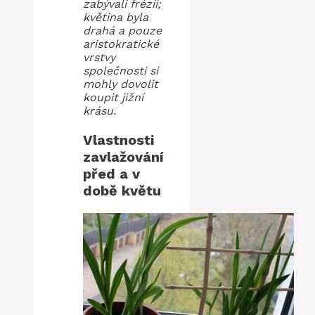
zabývali frézií;
květina byla
drahá a pouze
aristokratické
vrstvy
společnosti si
mohly dovolit
koupit jižní
krásu.
Vlastnosti
zavlažování
před a v
době květu