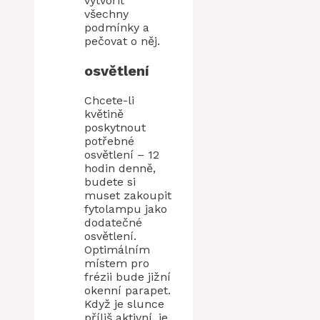
vytvořit
všechny
podmínky a
pečovat o něj.
osvětlení
Chcete-li
květině
poskytnout
potřebné
osvětlení – 12
hodin denně,
budete si
muset zakoupit
fytolampu jako
dodatečné
osvětlení.
Optimálním
místem pro
frézii bude jižní
okenní parapet.
Když je slunce
příliš aktivní, je