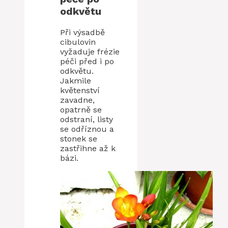
odkvětu
Při výsadbě
cibulovin
vyžaduje frézie
péči před i po
odkvětu.
Jakmile
květenství
zavadne,
opatrně se
odstraní, listy
se odříznou a
stonek se
zastřihne až k
bázi.