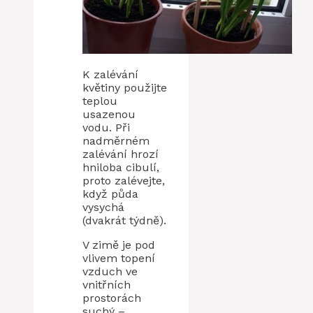
K zalévání
květiny použijte
teplou
usazenou
vodu. Při
nadměrném
zalévání hrozí
hniloba cibulí,
proto zalévejte,
když půda
vysychá
(dvakrát týdně).
V zimě je pod
vlivem topení
vzduch ve
vnitřních
prostorách
suchý –