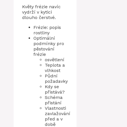
Květy frézie navíc
vydrží v kytici
dlouho čerstvé.
Frézie: popis
rostliny
Optimální
podmínky pro
pěstování
frézie
osvětlení
Teplota a
vlhkost
Půdní
požadavky
Kdy se
přistává?
Schéma
přistání
Vlastnosti
zavlažování
před a v
době