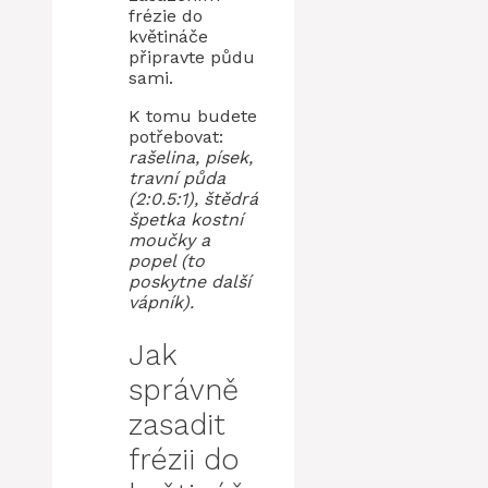
frézie do
květináče
připravte půdu
sami.
K tomu budete
potřebovat:
rašelina, písek,
travní půda
(2:0.5:1), štědrá
špetka kostní
moučky a
popel (to
poskytne další
vápník).
Jak
správně
zasadit
frézii do