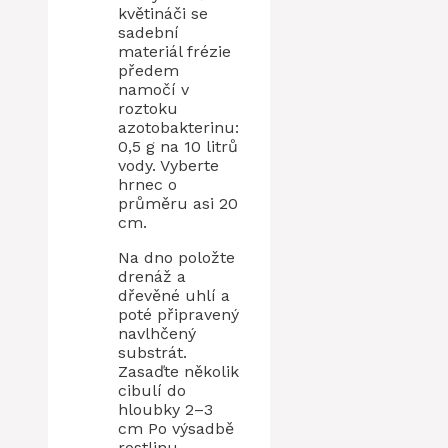
květináči se
sadební
materiál frézie
předem
namočí v
roztoku
azotobakterinu:
0,5 g na 10 litrů
vody. Vyberte
hrnec o
průměru asi 20
cm.
Na dno položte
drenáž a
dřevěné uhlí a
poté připravený
navlhčený
substrát.
Zasaďte několik
cibulí do
hloubky 2–3
cm Po výsadbě
rostlinu