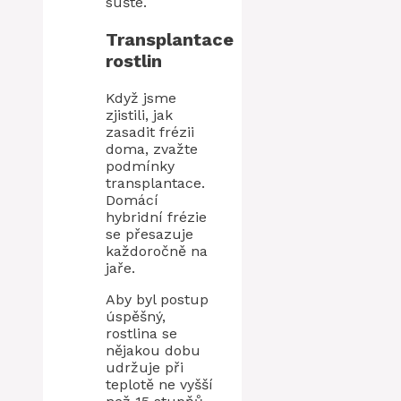
sušte.
Transplantace
rostlin
Když jsme
zjistili, jak
zasadit frézii
doma, zvažte
podmínky
transplantace.
Domácí
hybridní frézie
se přesazuje
každoročně na
jaře.
Aby byl postup
úspěšný,
rostlina se
nějakou dobu
udržuje při
teplotě ne vyšší