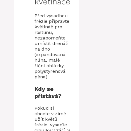
květináče
Před výsadbou
frézie připravte
květináč pro
rostlinu,
nezapomeňte
umístit drenáž
na dno
(expandovaná
hlína, malé
říční oblázky,
polystyrenová
pěna).
Kdy se
přistává?
Pokud si
chcete v zimě
užít květů
frézie, vysaďte
cibulky v září. V