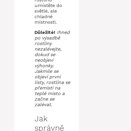
umístěte do
světlé, ale
chladné
místnosti.
Důležité!
Ihned
po výsadbě
rostliny
nezalévejte,
dokud se
neobjeví
výhonky.
Jakmile se
objeví první
listy, rostlina se
přemístí na
teplé místo a
začne se
zalévat.
Jak
správně