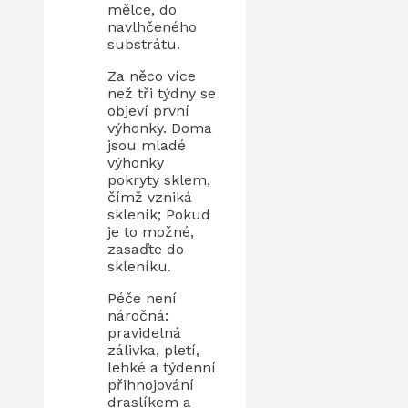
mělce, do
navlhčeného
substrátu.
Za něco více
než tři týdny se
objeví první
výhonky. Doma
jsou mladé
výhonky
pokryty sklem,
čímž vzniká
skleník; Pokud
je to možné,
zasaďte do
skleníku.
Péče není
náročná:
pravidelná
zálivka, pletí,
lehké a týdenní
přihnojování
draslíkem a