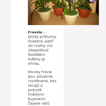
Freesia
–
blízký příbuzný
kosatce, patří
do rodiny Iris
(Kasatikov).
Rodištěm
květiny je
Afrika.
Stonky frézie
jsou půvabné,
rozvětvené, bez
okrajů a
pokryté
hnědými
šupinami.
Čepele listů