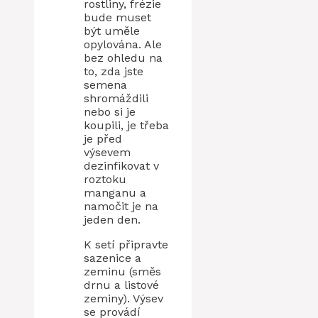
rostliny, frézie
bude muset
být uměle
opylována. Ale
bez ohledu na
to, zda jste
semena
shromáždili
nebo si je
koupili, je třeba
je před
výsevem
dezinfikovat v
roztoku
manganu a
namočit je na
jeden den.
K setí připravte
sazenice a
zeminu (směs
drnu a listové
zeminy). Výsev
se provádí