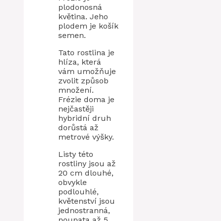
plodonosná
květina. Jeho
plodem je košík
semen.
Tato rostlina je
hlíza, která
vám umožňuje
zvolit způsob
množení.
Frézie doma je
nejčastěji
hybridní druh
dorůstá až
metrové výšky.
Listy této
rostliny jsou až
20 cm dlouhé,
obvykle
podlouhlé,
květenství jsou
jednostranná,
poupata až 5