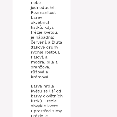
nebo
jednoduché.
Rozmanitost
barev
okvětních
lístků, když
frézie kvetou,
je nápadná:
červená a žlutá
(takové druhy
rychle rostou),
fialová a
modrá, bílá a
oranžová,
růžová a
krémová.
Barva hrdla
květu se liší od
barvy okvětních
lístků. Frézie
obvykle kvete
uprostřed zimy.
Frézie je