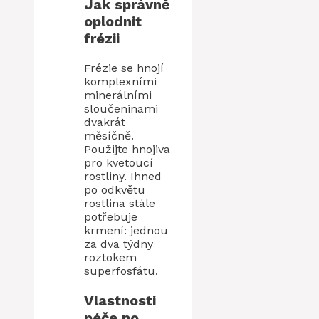
Jak správně
oplodnit
frézii
Frézie se hnojí
komplexními
minerálními
sloučeninami
dvakrát
měsíčně.
Použijte hnojiva
pro kvetoucí
rostliny. Ihned
po odkvětu
rostlina stále
potřebuje
krmení: jednou
za dva týdny
roztokem
superfosfátu.
Vlastnosti
péče po