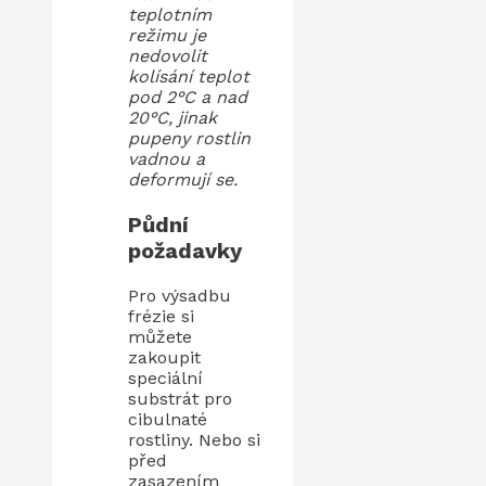
teplotním
režimu je
nedovolit
kolísání teplot
pod 2°C a nad
20°C, jinak
pupeny rostlin
vadnou a
deformují se.
Půdní
požadavky
Pro výsadbu
frézie si
můžete
zakoupit
speciální
substrát pro
cibulnaté
rostliny. Nebo si
před
zasazením