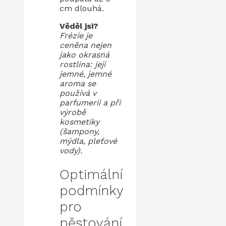
cm dlouhá.
Věděl jsi?
Frézie je
ceněna nejen
jako okrasná
rostlina: její
jemné, jemné
aroma se
používá v
parfumerii a při
výrobě
kosmetiky
(šampony,
mýdla, pleťové
vody).
Optimální
podmínky
pro
pěstování