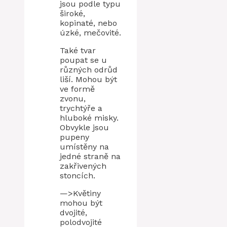
jsou podle typu
široké,
kopinaté, nebo
úzké, mečovité.
Také tvar
poupat se u
různých odrůd
liší. Mohou být
ve formě
zvonu,
trychtýře a
hluboké misky.
Obvykle jsou
pupeny
umístěny na
jedné straně na
zakřivených
stoncích.
—>Květiny
mohou být
dvojité,
polodvojité