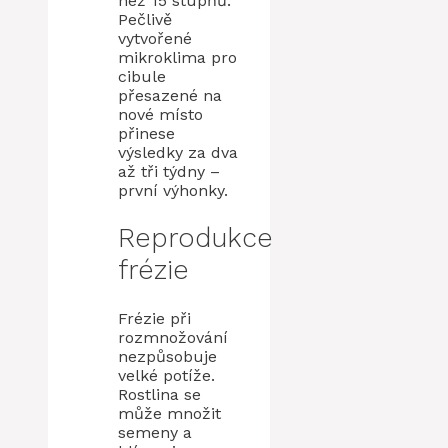
než 15 stupňů.
Pečlivě
vytvořené
mikroklima pro
cibule
přesazené na
nové místo
přinese
výsledky za dva
až tři týdny –
první výhonky.
Reprodukce
frézie
Frézie při
rozmnožování
nezpůsobuje
velké potíže.
Rostlina se
může množit
semeny a