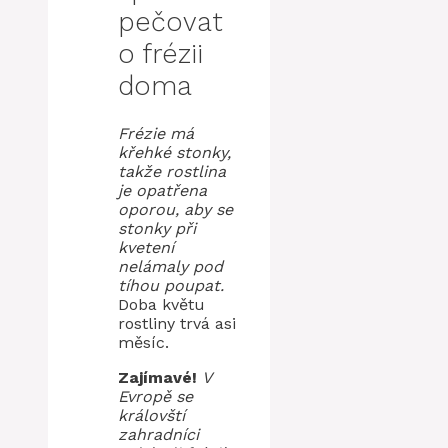
pečovat
o frézii
doma
Frézie má
křehké stonky,
takže rostlina
je opatřena
oporou, aby se
stonky při
kvetení
nelámaly pod
tíhou poupat.
Doba květu
rostliny trvá asi
měsíc.
Zajímavé!
V
Evropě se
královští
zahradníci