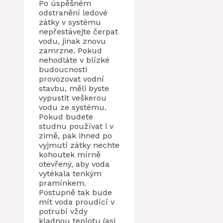
Po úspěšném
odstranění ledové
zátky v systému
nepřestávejte čerpat
vodu, jinak znovu
zamrzne. Pokud
nehodláte v blízké
budoucnosti
provozovat vodní
stavbu, měli byste
vypustit veškerou
vodu ze systému.
Pokud budete
studnu používat i v
zimě, pak ihned po
vyjmutí zátky nechte
kohoutek mírně
otevřený, aby voda
vytékala tenkým
pramínkem.
Postupně tak bude
mít voda proudící v
potrubí vždy
kladnou teplotu (asi