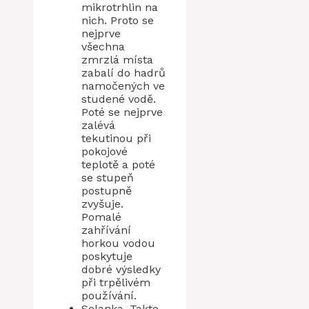
mikrotrhlin na
nich. Proto se
nejprve
všechna
zmrzlá místa
zabalí do hadrů
namočených ve
studené vodě.
Poté se nejprve
zalévá
tekutinou při
pokojové
teplotě a poté
se stupeň
postupně
zvyšuje.
Pomalé
zahřívání
horkou vodou
poskytuje
dobré výsledky
při trpělivém
používání.
Solanka. Takto