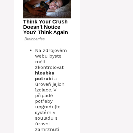
Na zdrojovém
webu byste
měli
zkontrolovat
hloubka
potrubí
a
úroveň jejich
izolace. V
případě
potřeby
upgradujte
systém v
souladu s
úrovní
zamrznutí