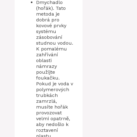
Dmychadlo
(hořák). Tato
metoda je
dobrá pro
kovové prvky
systému
zásobování
studnou vodou.
K pomalému
zahřívání
oblasti
námrazy
použijte
foukačku.
Pokud je voda v
polymerových
trubkách
zamrzlá,
musíte hořák
provozovat
velmi opatrně,
aby nedošlo k
roztavení
plastu.