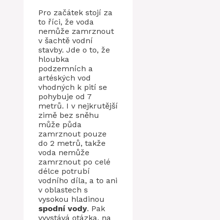
Pro začátek stojí za
to říci, že voda
nemůže zamrznout
v šachtě vodní
stavby. Jde o to, že
hloubka
podzemních a
artéských vod
vhodných k pití se
pohybuje od 7
metrů. I v nejkrutější
zimě bez sněhu
může půda
zamrznout pouze
do 2 metrů, takže
voda nemůže
zamrznout po celé
délce potrubí
vodního díla, a to ani
v oblastech s
vysokou hladinou
spodní vody
. Pak
vyvstává otázka, na