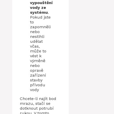
vypouštění
vody ze
systému
.
Pokud jste
to
zapomněli
nebo
nestihli
udělat
včas,
může to
vést k
výměně
nebo
opravě
zařízení
stavby
přívodu
vody
Chcete-li najít bod
mrazu, stačí se
dotknout potrubí
rukou. V tomto