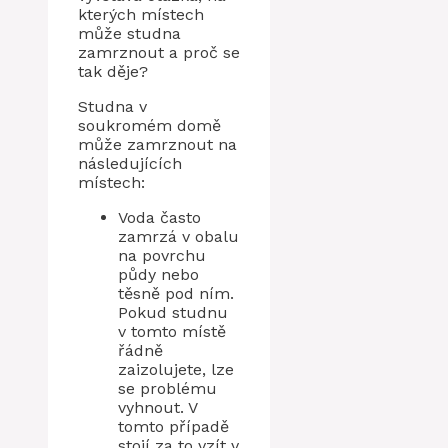
kterých místech
může studna
zamrznout a proč se
tak děje?
Studna v
soukromém domě
může zamrznout na
následujících
místech:
Voda často
zamrzá v obalu
na povrchu
půdy nebo
těsně pod ním.
Pokud studnu
v tomto místě
řádně
zaizolujete, lze
se problému
vyhnout. V
tomto případě
stojí za to vzít v