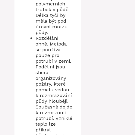
polymerních
trubek v půdě.
Délka tyčí by
měla být pod
úrovní mrazu
půdy.
Rozdělání
ohně. Metoda
se používá
pouze pro
potrubí v zemi.
Podél ní jsou
shora
organizovány
požáry, které
pomalu vedou
k rozmrazování
půdy hlouběji.
Současně dojde
k rozmrznutí
potrubí. Vzniklé
teplo lze
přikrýt