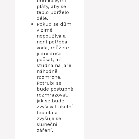
břidlicovými
pláty, aby se
teplo udrželo
déle.
Pokud se dům
v zimě
nepoužívá a
není potřeba
voda, můžete
jednoduše
počkat, až
studna na jaře
náhodně
rozmrzne.
Potrubí se
bude postupně
rozmrazovat,
jak se bude
zvyšovat okolní
teplota a
zvyšuje se
sluneční
záření.