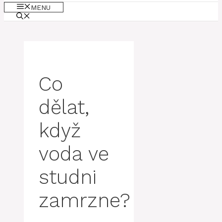
MENU
Co
dělat,
když
voda ve
studni
zamrzne?