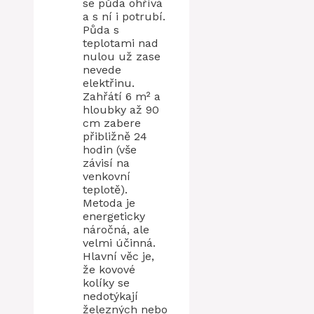
se půda ohřívá
a s ní i potrubí.
Půda s
teplotami nad
nulou už zase
nevede
elektřinu.
Zahřátí 6 m² a
hloubky až 90
cm zabere
přibližně 24
hodin (vše
závisí na
venkovní
teplotě).
Metoda je
energeticky
náročná, ale
velmi účinná.
Hlavní věc je,
že kovové
kolíky se
nedotýkají
železných nebo