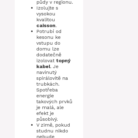
půdy v regionu.
Izolujte s
vysokou
kvalitou
caisson
.
Potrubí od
kesonu ke
vstupu do
domu lze
dodatečně
izolovat
topný
kabel
. Je
navinutý
spirálovitě na
trubkách.
Spotřeba
energie
takových prvků
je malá, ale
efekt je
působivý.
V zimě, pokud
studnu nikdo
nebude