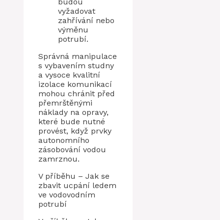
budou
vyžadovat
zahřívání nebo
výměnu
potrubí.
Správná manipulace
s vybavením studny
a vysoce kvalitní
izolace komunikací
mohou chránit před
přemrštěnými
náklady na opravy,
které bude nutné
provést, když prvky
autonomního
zásobování vodou
zamrznou.
V příběhu – Jak se
zbavit ucpání ledem
ve vodovodním
potrubí