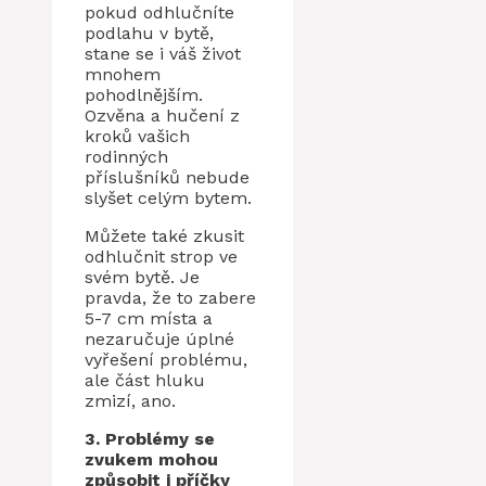
pokud odhlučníte
podlahu v bytě,
stane se i váš život
mnohem
pohodlnějším.
Ozvěna a hučení z
kroků vašich
rodinných
příslušníků nebude
slyšet celým bytem.
Můžete také zkusit
odhlučnit strop ve
svém bytě. Je
pravda, že to zabere
5-7 cm místa a
nezaručuje úplné
vyřešení problému,
ale část hluku
zmizí, ano.
3. Problémy se
zvukem mohou
způsobit i příčky