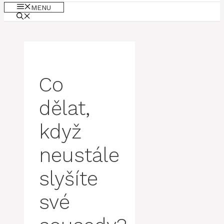
MENU
Co
dělat,
když
neustále
slyšíte
své