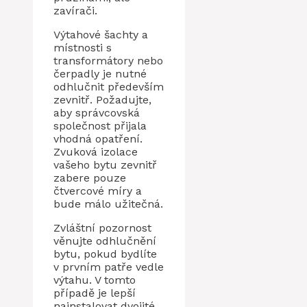
zavírači.
Výtahové šachty a
místnosti s
transformátory nebo
čerpadly je nutné
odhlučnit především
zevnitř. Požadujte,
aby správcovská
společnost přijala
vhodná opatření.
Zvuková izolace
vašeho bytu zevnitř
zabere pouze
čtvercové míry a
bude málo užitečná.
Zvláštní pozornost
věnujte odhlučnění
bytu, pokud bydlíte
v prvním patře vedle
výtahu. V tomto
případě je lepší
nainstalovat dvojité