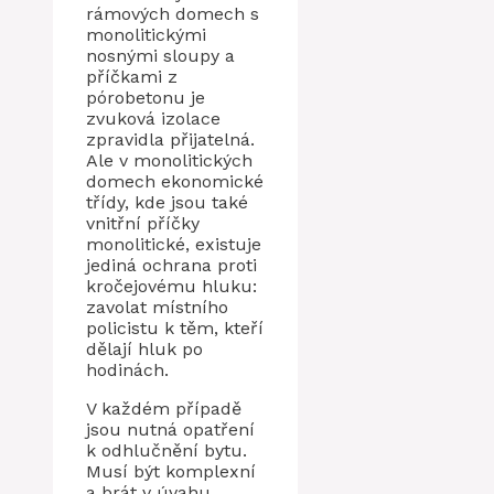
rámových domech s
monolitickými
nosnými sloupy a
příčkami z
pórobetonu je
zvuková izolace
zpravidla přijatelná.
Ale v monolitických
domech ekonomické
třídy, kde jsou také
vnitřní příčky
monolitické, existuje
jediná ochrana proti
kročejovému hluku:
zavolat místního
policistu k těm, kteří
dělají hluk po
hodinách.
V každém případě
jsou nutná opatření
k odhlučnění bytu.
Musí být komplexní
a brát v úvahu