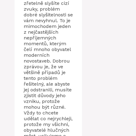
zřetelně slyšíte cizí
zvuky, problém
dobré slyšitelnosti se
vám nevyhnul. To je
mimochodem jeden
z nejčastějších
nepříjemných
momentů, kterým
čelí mnoho obyvatel
moderních
novostaveb. Dobrou
zprávou je, že ve
většině případů je
tento problém
řešitelný, ale abyste
jej odstranili, musíte
zjistit důvody jeho
vzniku, protože
mohou být různé.
Vždy to chcete
udělat co nejrychleji,
protože my všichni,
obyvatelé hlučných
měst, usilujeme o