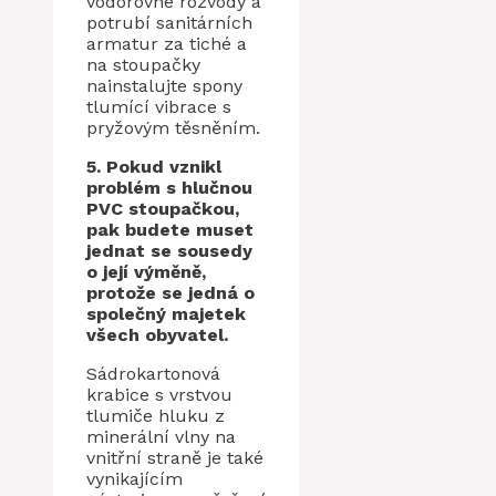
vodorovné rozvody a
potrubí sanitárních
armatur za tiché a
na stoupačky
nainstalujte spony
tlumící vibrace s
pryžovým těsněním.
5. Pokud vznikl
problém s hlučnou
PVC stoupačkou,
pak budete muset
jednat se sousedy
o její výměně,
protože se jedná o
společný majetek
všech obyvatel.
Sádrokartonová
krabice s vrstvou
tlumiče hluku z
minerální vlny na
vnitřní straně je také
vynikajícím