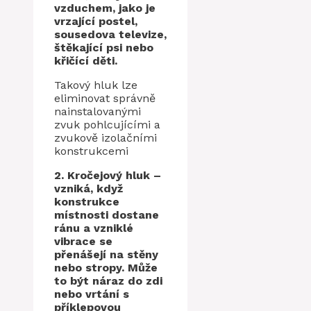
vzduchem, jako je
vrzající postel,
sousedova televize,
štěkající psi nebo
křičící děti.
Takový hluk lze
eliminovat správně
nainstalovanými
zvuk pohlcujícími a
zvukově izolačními
konstrukcemi
2. Kročejový hluk –
vzniká, když
konstrukce
místnosti dostane
ránu a vzniklé
vibrace se
přenášejí na stěny
nebo stropy. Může
to být náraz do zdi
nebo vrtání s
příklepovou