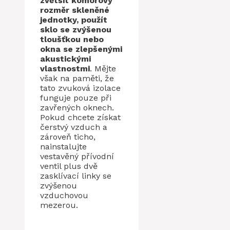
zvětšit komorový
rozměr skleněné
jednotky, použít
sklo se zvýšenou
tloušťkou nebo
okna se zlepšenými
akustickými
vlastnostmi
. Mějte
však na paměti, že
tato zvuková izolace
funguje pouze při
zavřených oknech.
Pokud chcete získat
čerstvý vzduch a
zároveň ticho,
nainstalujte
vestavěný přívodní
ventil plus dvě
zasklívací linky se
zvýšenou
vzduchovou
mezerou.