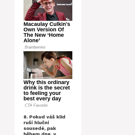
8. Pokud váš klid
ruší hluční
sousedé, pak
během dne, v