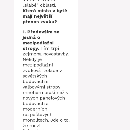
„slabé“ oblasti.
Která místa v bytě
mají největší
přenos zvuku?
1. Především se
jedná o
mezipodlažní
stropy.
Tím trpí
zejména novostavby.
Někdy je
mezipodlažní
zvuková izolace v
sovětských
budovách s
valbovými stropy
mnohem lepší než v
nových panelových
budovách a
moderních
rozpočtových
monolitech. Jde o to,
že mezi