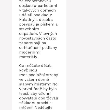
železobetonovou
deskou a parketami
v takových domech
udělali podklad z
kulatiny a desek a
posypali je pískem a
stavebním
odpadem. V levných
novostavbách často
zapomínají na
odhlučnění podlahy
moderními
materiály.
Co můžete dělat,
když jsou
mezipodlažní stropy
ve vašem domě
slabým místem? No,
v první řadě by bylo
lepší, aby všichni
obyvatelé dodržovali
základní pravidla
mlčení. Nedělejte