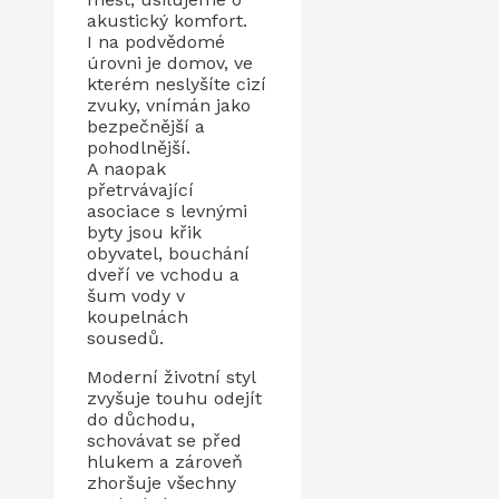
akustický komfort.
I na podvědomé
úrovni je domov, ve
kterém neslyšíte cizí
zvuky, vnímán jako
bezpečnější a
pohodlnější.
A naopak
přetrvávající
asociace s levnými
byty jsou křik
obyvatel, bouchání
dveří ve vchodu a
šum vody v
koupelnách
sousedů.
Moderní životní styl
zvyšuje touhu odejít
do důchodu,
schovávat se před
hlukem a zároveň
zhoršuje všechny