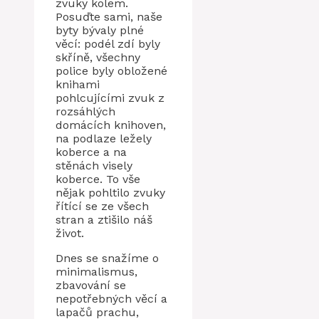
zvuky kolem.
Posuďte sami, naše
byty bývaly plné
věcí: podél zdí byly
skříně, všechny
police byly obložené
knihami
pohlcujícími zvuk z
rozsáhlých
domácích knihoven,
na podlaze ležely
koberce a na
stěnách visely
koberce. To vše
nějak pohltilo zvuky
řítící se ze všech
stran a ztišilo náš
život.
Dnes se snažíme o
minimalismus,
zbavování se
nepotřebných věcí a
lapačů prachu,