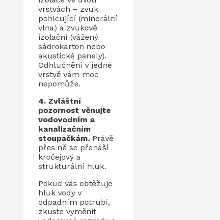
vrstvách – zvuk
pohlcující (minerální
vlna) a zvukově
izolační (vážený
sádrokarton nebo
akustické panely).
Odhlučnění v jedné
vrstvě vám moc
nepomůže.
4. Zvláštní
pozornost věnujte
vodovodním a
kanalizačním
stoupačkám.
Právě
přes ně se přenáší
kročejový a
strukturální hluk.
Pokud vás obtěžuje
hluk vody v
odpadním potrubí,
zkuste vyměnit