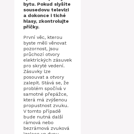
bytu. Pokud slyšíte
sousedovu televizi
a dokonce i tiché
hlasy, zkontrolujte
příčky.
První věc, kterou
byste měli věnovat
pozornost, jsou
průchozí otvory
elektrických zásuvek
pro skryté vedení.
Zásuvky lze
posouvat a otvory
zalepit. Stává se, že
problém spočívá v
samotné přepážce,
která má zvýšenou
propustnost zvuku.
V tomto případě
bude nutná další
rámová nebo
bezrámová zvuková
izolace ve dvou