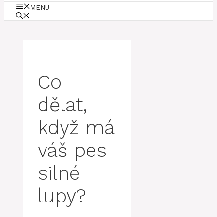
MENU
Co
dělat,
když má
váš pes
silné
lupy?