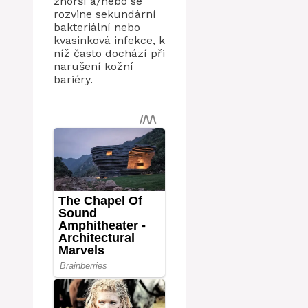
zhorší a/nebo se
rozvine sekundární
bakteriální nebo
kvasinková infekce, k
níž často dochází při
narušení kožní
bariéry.