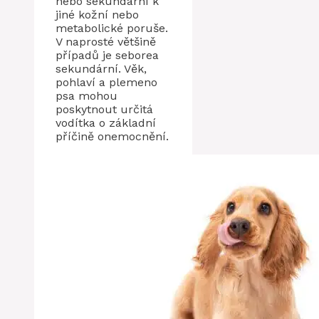
nebo sekundární k
jiné kožní nebo
metabolické poruše.
V naprosté většině
případů je seborea
sekundární. Věk,
pohlaví a plemeno
psa mohou
poskytnout určitá
vodítka o základní
příčině onemocnění.