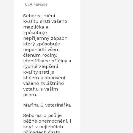
Seborea mění
kvalitu srsti vašeho
mazlíčka a
způsobuje
nepříjemný zápach,
který způsobuje
nepohodlí všem
členům rodiny.
Identifikace příčiny a
rychlé zlepšení
kvality srsti je
klíčem k obnovení
vašeho zvláštního
vztahu s vaším
psem.
Marina G veterinářka
Seborea u psů je
běžné onemocnění, i
když v nejlehčích
případech často