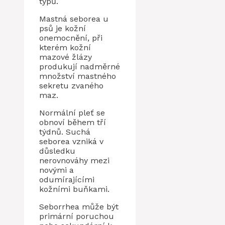
typů.
Mastná seborea u
psů je kožní
onemocnění, při
kterém kožní
mazové žlázy
produkují nadměrné
množství mastného
sekretu zvaného
maz.
Normální pleť se
obnoví během tří
týdnů. Suchá
seborea vzniká v
důsledku
nerovnováhy mezi
novými a
odumírajícími
kožními buňkami.
Seborrhea může být
primární poruchou