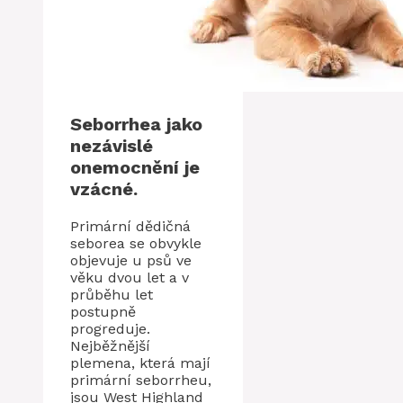
Seborrhea jako
nezávislé
onemocnění je
vzácné.
Primární dědičná
seborea se obvykle
objevuje u psů ve
věku dvou let a v
průběhu let
postupně
progreduje.
Nejběžnější
plemena, která mají
primární seborrheu,
jsou West Highland