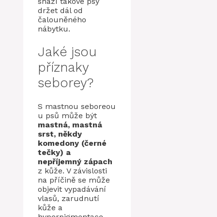
snaží takové psy
držet dál od
čalouněného
nábytku.
Jaké jsou
příznaky
seborey?
S mastnou seboreou
u psů může být
mastná, mastná
srst, někdy
komedony (černé
tečky) a
nepříjemný zápach
z kůže. V závislosti
na příčině se může
objevit vypadávání
vlasů, zarudnutí
kůže a
hyperpigmentace.