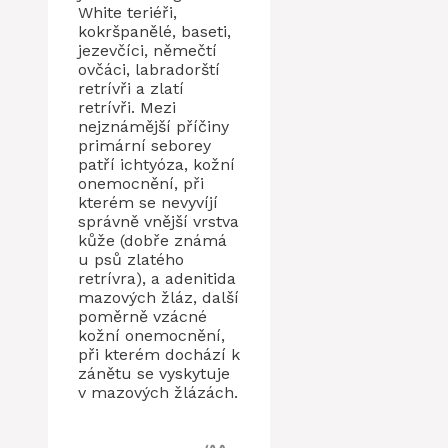
White teriéři,
kokršpanělé, baseti,
jezevčíci, němečtí
ovčáci, labradorští
retrívři a zlatí
retrívři. Mezi
nejznámější příčiny
primární seborey
patří ichtyóza, kožní
onemocnění, při
kterém se nevyvíjí
správně vnější vrstva
kůže (dobře známá
u psů zlatého
retrívra), a adenitida
mazových žláz, další
poměrně vzácné
kožní onemocnění,
při kterém dochází k
zánětu se vyskytuje
v mazových žlázách.