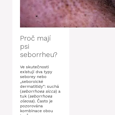
Proč mají
psi
seborrheu?
Ve skutečnosti
existují dva typy
seborey nebo
„seboroické
dermatitidy“: suchá
(
seborrhoea sicca
) a
tuk (
seborrhoea
oleosa
). Často je
pozorována
kombinace obou