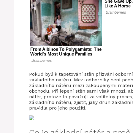
Pokud byli k tapetování stěn přizváni odborní
základního nátěru. Mezi odborníky není poch
základního nátěru mezi zakoupenými materiá
obchodu. Při lepení stěn sami však mnozí, aby
nátěr, protože to považují za volitelný proc
základního nátěru, zjistit, jaký druh základn
pravidla pro jeho použití.
Co je základní nátěr a proč