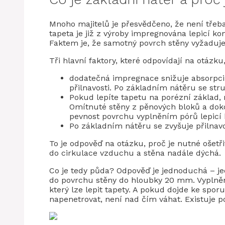
Mnoho majitelů je přesvědčeno, že není třeb
tapeta je již z výroby impregnována lepicí ko
Faktem je, že samotný povrch stěny vyžaduj
Tři hlavní faktory, které odpovídají na otázku
dodatečná impregnace snižuje absorpci v
přilnavosti. Po základním nátěru se str
Pokud lepíte tapetu na porézní základ,
Omítnuté stěny z pěnových bloků a doko
pevnost povrchu vyplněním pórů lepicí
Po základním nátěru se zvyšuje přilnav
To je odpověď na otázku, proč je nutné ošetř
do cirkulace vzduchu a stěna nadále dýchá.
Co je tedy půda? Odpověď je jednoduchá – je
do povrchu stěny do hloubky 20 mm. Vyplnění
který lze lepit tapety. A pokud dojde ke spor
napenetrovat, není nad čím váhat. Existuje 