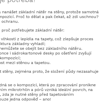
a nanášet základní nátěr na stěny, protože samotná
mpozicí. Proč to dělat a pak čekat, až zdi uschnou?
e ochranu.
, proč potřebujete základní nátěr:
lhkosti z lepidla na tapety, což zlepšuje proces
uktura základny vyhladí;
 nemůžete se obejít bez základního nátěru.
nce i sádrokartonové desky po ošetření zvyšují
 kompozicí;
ost mezi stěnou a tapetou.
it stěny, zejména proto, že složení půdy nezasahuje
dná se o kompozici, která po zpracování pronikne
m mikrotrhlin a pórů vzniká ideální povrch, na
u, zda je nutné stěny před tapetováním
pouze jedna odpověď – ano!