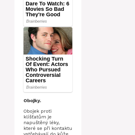
Obojky.
Obojek proti
klíšťatům je
napuštěný léky,
které se při kontaktu
vstřebávají do kůže