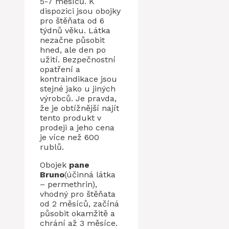
5-7 měsíců. K
dispozici jsou obojky
pro štěňata od 6
týdnů věku. Látka
nezačne působit
hned, ale den po
užití. Bezpečnostní
opatření a
kontraindikace jsou
stejné jako u jiných
výrobců. Je pravda,
že je obtížnější najít
tento produkt v
prodeji a jeho cena
je více než 600
rublů.
Obojek
pane
Bruno
(účinná látka
– permethrin),
vhodný pro štěňata
od 2 měsíců, začíná
působit okamžitě a
chrání až 3 měsíce.