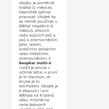
obojku je poměrně
krátká (2 měsíce).
Okamžitě začíná
pracovat. Obojek by
se neměl používat u
štěňat mladších 6
měsíců, březích
nebo kojících psů a
psů s onemocněním
jater, ledvin,
srdečním selháním
nebo infekčním
onemocněním. Z
Beaphar multi-X
rozdíl je pouze v
účinné látce, v první
je to diazinon, ve
druhé je to
ivermektin. Obojek je
k dispozici i pro
štěňata od 6 týdnů
věku. Průměrná
cena takových