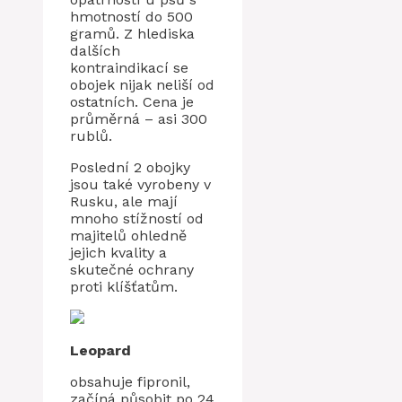
hmotností do 500
gramů. Z hlediska
dalších
kontraindikací se
obojek nijak neliší od
ostatních. Cena je
průměrná – asi 300
rublů.
Poslední 2 obojky
jsou také vyrobeny v
Rusku, ale mají
mnoho stížností od
majitelů ohledně
jejich kvality a
skutečné ochrany
proti klíšťatům.
Leopard
obsahuje fipronil,
začíná působit po 24