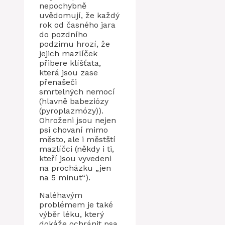
nepochybně
uvědomují, že každý
rok od časného jara
do pozdního
podzimu hrozí, že
jejich mazlíček
přibere klíšťata,
která jsou zase
přenašeči
smrtelných nemocí
(hlavně babeziózy
(pyroplazmózy)).
Ohroženi jsou nejen
psi chovaní mimo
město, ale i městští
mazlíčci (někdy i ti,
kteří jsou vyvedeni
na procházku „jen
na 5 minut“).
Naléhavým
problémem je také
výběr léku, který
dokáže ochránit psa