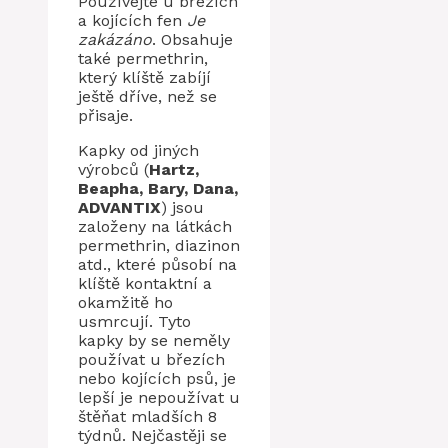
Používejte u březích
a kojících fen
Je
zakázáno
. Obsahuje
také permethrin,
který klíště zabíjí
ještě dříve, než se
přisaje.
Kapky od jiných
výrobců (
Hartz,
Beapha, Bary, Dana,
ADVANTIX
) jsou
založeny na látkách
permethrin, diazinon
atd., které působí na
klíště kontaktní a
okamžitě ho
usmrcují. Tyto
kapky by se neměly
používat u březích
nebo kojících psů, je
lepší je nepoužívat u
štěňat mladších 8
týdnů. Nejčastěji se