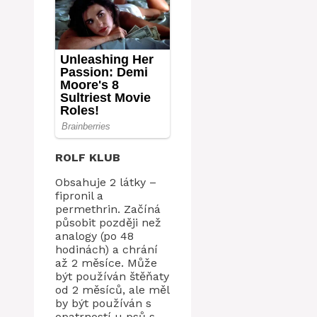
ROLF KLUB
Obsahuje 2 látky –
fipronil a
permethrin. Začíná
působit později než
analogy (po 48
hodinách) a chrání
až 2 měsíce. Může
být používán štěňaty
od 2 měsíců, ale měl
by být používán s
opatrností u psů s