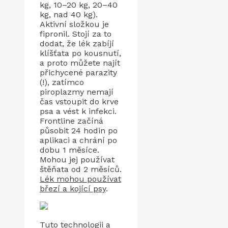
kg, 10–20 kg, 20–40
kg, nad 40 kg).
Aktivní složkou je
fipronil. Stojí za to
dodat, že lék zabíjí
klíšťata po kousnutí,
a proto můžete najít
přichycené parazity
(!), zatímco
piroplazmy nemají
čas vstoupit do krve
psa a vést k infekci.
Frontline začíná
působit 24 hodin po
aplikaci a chrání po
dobu 1 měsíce.
Mohou jej používat
štěňata od 2 měsíců.
Lék mohou používat
březí a kojící psy
.
Tuto technologii a