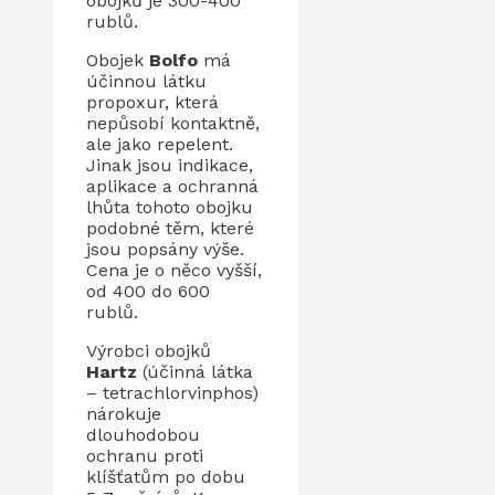
obojků je 300-400
rublů.
Obojek
Bolfo
má
účinnou látku
propoxur, která
nepůsobí kontaktně,
ale jako repelent.
Jinak jsou indikace,
aplikace a ochranná
lhůta tohoto obojku
podobné těm, které
jsou popsány výše.
Cena je o něco vyšší,
od 400 do 600
rublů.
Výrobci obojků
Hartz
(účinná látka
– tetrachlorvinphos)
nárokuje
dlouhodobou
ochranu proti
klíšťatům po dobu