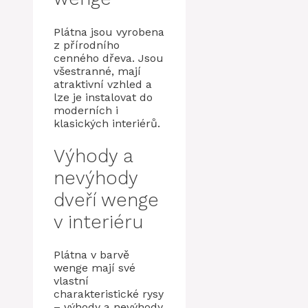
Plátna jsou vyrobena
z přírodního
cenného dřeva. Jsou
všestranné, mají
atraktivní vzhled a
lze je instalovat do
moderních i
klasických interiérů.
Výhody a
nevýhody
dveří wenge
v interiéru
Plátna v barvě
wenge mají své
vlastní
charakteristické rysy
– výhody a nevýhody.