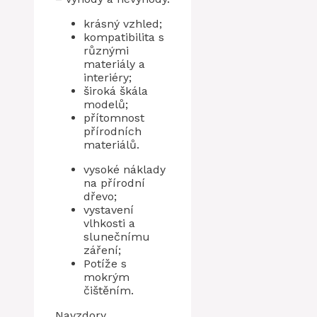
krásný vzhled;
kompatibilita s
různými
materiály a
interiéry;
široká škála
modelů;
přítomnost
přírodních
materiálů.
vysoké náklady
na přírodní
dřevo;
vystavení
vlhkosti a
slunečnímu
záření;
Potíže s
mokrým
čištěním.
Navzdory