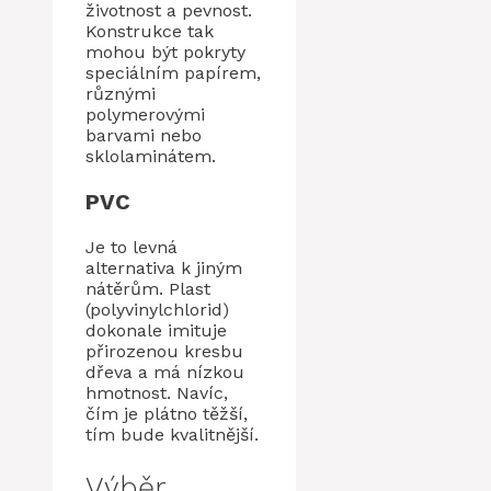
životnost a pevnost.
Konstrukce tak
mohou být pokryty
speciálním papírem,
různými
polymerovými
barvami nebo
sklolaminátem.
PVC
Je to levná
alternativa k jiným
nátěrům. Plast
(polyvinylchlorid)
dokonale imituje
přirozenou kresbu
dřeva a má nízkou
hmotnost. Navíc,
čím je plátno těžší,
tím bude kvalitnější.
Výběr