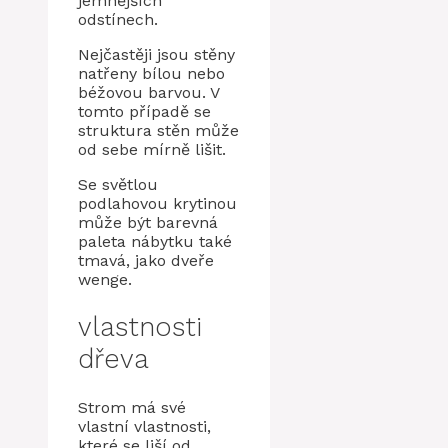
jemnějších
odstínech.
Nejčastěji jsou stěny
natřeny bílou nebo
béžovou barvou. V
tomto případě se
struktura stěn může
od sebe mírně lišit.
Se světlou
podlahovou krytinou
může být barevná
paleta nábytku také
tmavá, jako dveře
wenge.
vlastnosti
dřeva
Strom má své
vlastní vlastnosti,
které se liší od