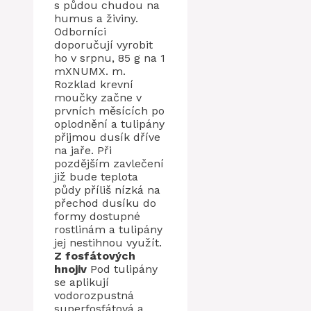
s půdou chudou na
humus a živiny.
Odborníci
doporučují vyrobit
ho v srpnu, 85 g na 1
mXNUMX. m.
Rozklad krevní
moučky začne v
prvních měsících po
oplodnění a tulipány
přijmou dusík dříve
na jaře. Při
pozdějším zavlečení
již bude teplota
půdy příliš nízká na
přechod dusíku do
formy dostupné
rostlinám a tulipány
jej nestihnou využít.
Z fosfátových
hnojiv
Pod tulipány
se aplikují
vodorozpustná
superfosfátová a