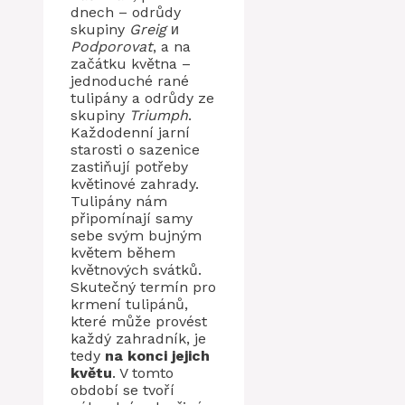
dnech – odrůdy
skupiny
Greig
и
Podporovat
, a na
začátku května –
jednoduché rané
tulipány a odrůdy ze
skupiny
Triumph
.
Každodenní jarní
starosti o sazenice
zastiňují potřeby
květinové zahrady.
Tulipány nám
připomínají samy
sebe svým bujným
květem během
květnových svátků.
Skutečný termín pro
krmení tulipánů,
které může provést
každý zahradník, je
tedy
na konci jejich
květu
. V tomto
období se tvoří