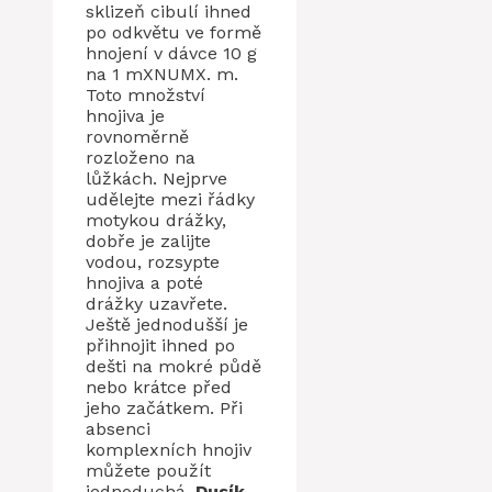
sklizeň cibulí ihned
po odkvětu ve formě
hnojení v dávce 10 g
na 1 mXNUMX. m.
Toto množství
hnojiva je
rovnoměrně
rozloženo na
lůžkách. Nejprve
udělejte mezi řádky
motykou drážky,
dobře je zalijte
vodou, rozsypte
hnojiva a poté
drážky uzavřete.
Ještě jednodušší je
přihnojit ihned po
dešti na mokré půdě
nebo krátce před
jeho začátkem. Při
absenci
komplexních hnojiv
můžete použít
jednoduchá.
Dusík