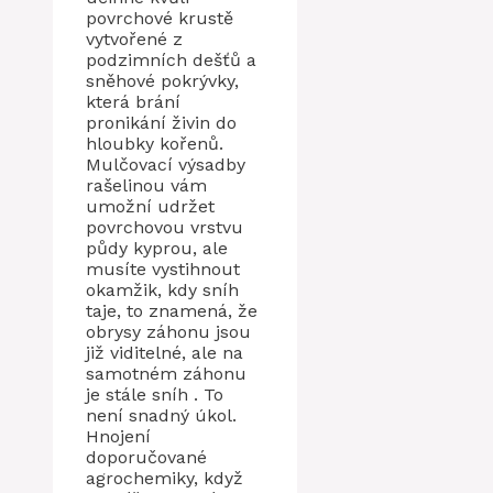
povrchové krustě
vytvořené z
podzimních dešťů a
sněhové pokrývky,
která brání
pronikání živin do
hloubky kořenů.
Mulčovací výsadby
rašelinou vám
umožní udržet
povrchovou vrstvu
půdy kyprou, ale
musíte vystihnout
okamžik, kdy sníh
taje, to znamená, že
obrysy záhonu jsou
již viditelné, ale na
samotném záhonu
je stále sníh . To
není snadný úkol.
Hnojení
doporučované
agrochemiky, když