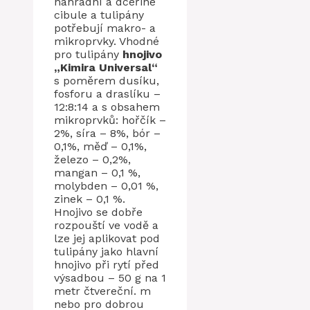
náhradní a dceřiné
cibule a tulipány
potřebují makro- a
mikroprvky. Vhodné
pro tulipány
hnojivo
„Kimira Universal“
s poměrem dusíku,
fosforu a draslíku –
12:8:14 a s obsahem
mikroprvků: hořčík –
2%, síra – 8%, bór –
0,1%, měď – 0,1%,
železo – 0,2%,
mangan – 0,1 %,
molybden – 0,01 %,
zinek – 0,1 %.
Hnojivo se dobře
rozpouští ve vodě a
lze jej aplikovat pod
tulipány jako hlavní
hnojivo při rytí před
výsadbou – 50 g na 1
metr čtvereční. m
nebo pro dobrou