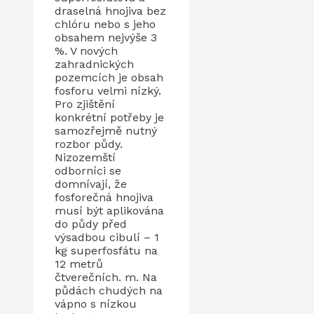
draselná hnojiva bez
chlóru nebo s jeho
obsahem nejvýše 3
%. V nových
zahradnických
pozemcích je obsah
fosforu velmi nízký.
Pro zjištění
konkrétní potřeby je
samozřejmě nutný
rozbor půdy.
Nizozemští
odborníci se
domnívají, že
fosforečná hnojiva
musí být aplikována
do půdy před
výsadbou cibulí – 1
kg superfosfátu na
12 metrů
čtverečních. m. Na
půdách chudých na
vápno s nízkou