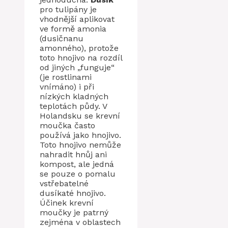
pro tulipány je
vhodnější aplikovat
ve formě amonia
(dusičnanu
amonného), protože
toto hnojivo na rozdíl
od jiných „funguje“
(je rostlinami
vnímáno) i při
nízkých kladných
teplotách půdy. V
Holandsku se krevní
moučka často
používá jako hnojivo.
Toto hnojivo nemůže
nahradit hnůj ani
kompost, ale jedná
se pouze o pomalu
vstřebatelné
dusíkaté hnojivo.
Účinek krevní
moučky je patrný
zejména v oblastech