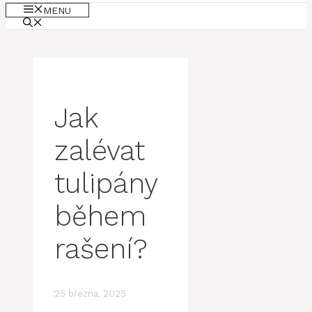
MENU
Jak
zalévat
tulipány
během
rašení?
25 března, 2025