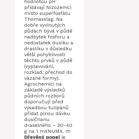
hodnotou pH
přidávají Nizozemci
místo superfosfátu
Thomasslag. Na
dobře vyvinutých
půdách bývá v půdě
nadbytek fosforu a
nedostatek dusíku a
draslíku v důsledku
větší pohyblivosti
těchto prvků v půdě
(vyplavování,
rozklad, přechod do
vázané formy).
Agrochemici na
základě výsledků
půdních rozborů
doporučují před
výsadbou tulipánů
přidat plnou dávku
dusičnanu
draselného – 30–40
g na 1 mXNUMX. m
Dřevěný popel
je