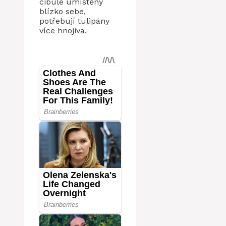
cibule umístěny
blízko sebe,
potřebují tulipány
více hnojiva.