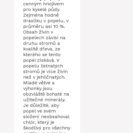
cenným hnojivem
pro kyselé půdy.
Zejména hodně
draslíku v popelu, v
průměru asi 10 %.
Obsah živin v
popelech závisí na
druhu stromů a
kvalitě dřeva, ze
kterého se tento
popel získává. V
popelu listnatých
stromů je více živin
než v jehličnatých.
Mladé větve a
výhonky jsou
obzvláště bohaté na
užitečné minerály.
Je důležité, aby
popel ve svém
složení neobsahoval
chlór, který je
škodlivý pro všechny