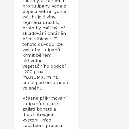
rostliny, a zejména
pro tulipány. Voda z
popela velmi rychle
vyluhuje živiny,
zejména draslík,
proto by měl být při
skladování chráněn
před vlhkostí. Z
tohoto důvodu lze
výsadby tulipánů
krmit během
aktivního
vegetačního období
-200 g na 1
mXNUMX. m na
konci podzimu nebo
ve sněhu.
Včasné přikrmování
tulipánů na jaře
zajistí bohaté a
dlouhotrvající
kvetení. Před
začátkem procesu