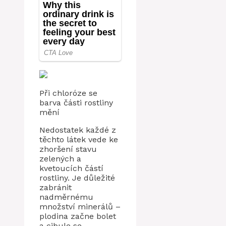
Při chloróze se
barva části rostliny
mění
Nedostatek každé z
těchto látek vede ke
zhoršení stavu
zelených a
kvetoucích částí
rostliny. Je důležité
zabránit
nadměrnému
množství minerálů –
plodina začne bolet
a cibule se