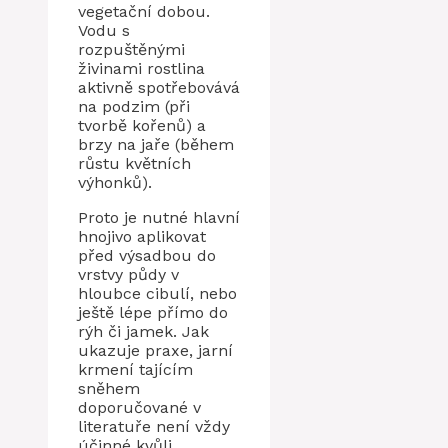
vegetační dobou.
Vodu s
rozpuštěnými
živinami rostlina
aktivně spotřebovává
na podzim (při
tvorbě kořenů) a
brzy na jaře (během
růstu květních
výhonků).
Proto je nutné hlavní
hnojivo aplikovat
před výsadbou do
vrstvy půdy v
hloubce cibulí, nebo
ještě lépe přímo do
rýh či jamek. Jak
ukazuje praxe, jarní
krmení tajícím
sněhem
doporučované v
literatuře není vždy
účinné kvůli