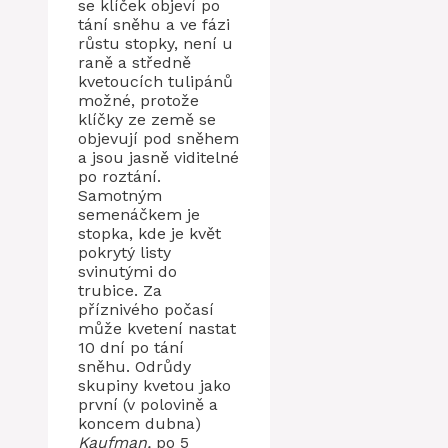
se klíček objeví po
tání sněhu a ve fázi
růstu stopky, není u
raně a středně
kvetoucích tulipánů
možné, protože
klíčky ze země se
objevují pod sněhem
a jsou jasně viditelné
po roztání.
Samotným
semenáčkem je
stopka, kde je květ
pokrytý listy
svinutými do
trubice. Za
příznivého počasí
může kvetení nastat
10 dní po tání
sněhu. Odrůdy
skupiny kvetou jako
první (v polovině a
koncem dubna)
Kaufman,
po 5