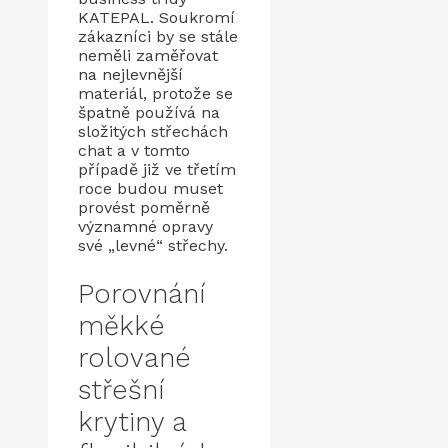
KATEPAL. Soukromí
zákazníci by se stále
neměli zaměřovat
na nejlevnější
materiál, protože se
špatně používá na
složitých střechách
chat a v tomto
případě již ve třetím
roce budou muset
provést poměrně
významné opravy
své „levné“ střechy.
Porovnání
měkké
rolované
střešní
krytiny a