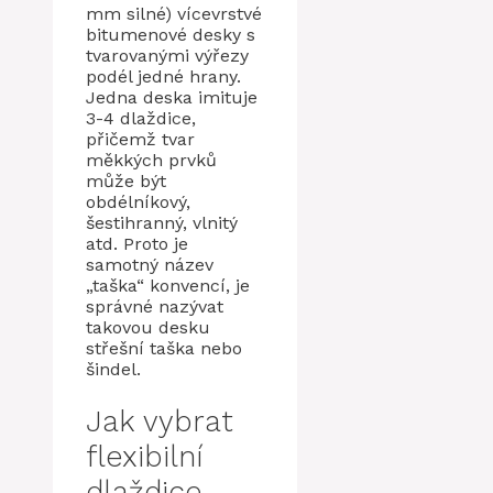
mm silné) vícevrstvé
bitumenové desky s
tvarovanými výřezy
podél jedné hrany.
Jedna deska imituje
3-4 dlaždice,
přičemž tvar
měkkých prvků
může být
obdélníkový,
šestihranný, vlnitý
atd. Proto je
samotný název
„taška“ konvencí, je
správné nazývat
takovou desku
střešní taška nebo
šindel.
Jak vybrat
flexibilní
dlaždice