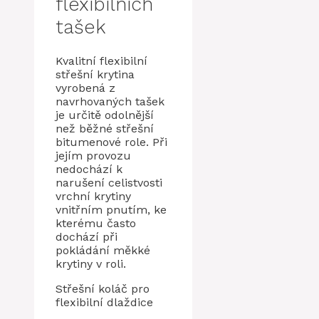
flexibilních
tašek
Kvalitní flexibilní
střešní krytina
vyrobená z
navrhovaných tašek
je určitě odolnější
než běžné střešní
bitumenové role. Při
jejím provozu
nedochází k
narušení celistvosti
vrchní krytiny
vnitřním pnutím, ke
kterému často
dochází při
pokládání měkké
krytiny v roli.
Střešní koláč pro
flexibilní dlaždice