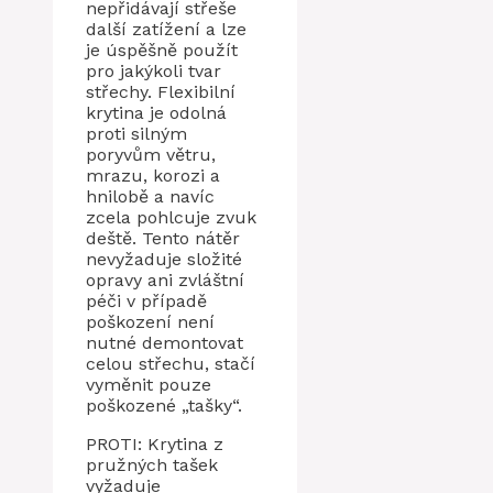
nepřidávají střeše
další zatížení a lze
je úspěšně použít
pro jakýkoli tvar
střechy. Flexibilní
krytina je odolná
proti silným
poryvům větru,
mrazu, korozi a
hnilobě a navíc
zcela pohlcuje zvuk
deště. Tento nátěr
nevyžaduje složité
opravy ani zvláštní
péči v případě
poškození není
nutné demontovat
celou střechu, stačí
vyměnit pouze
poškozené „tašky“.
PROTI: Krytina z
pružných tašek
vyžaduje