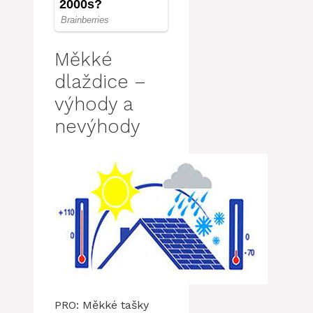
Měkké
dlaždice –
výhody a
nevýhody
PRO: Měkké tašky