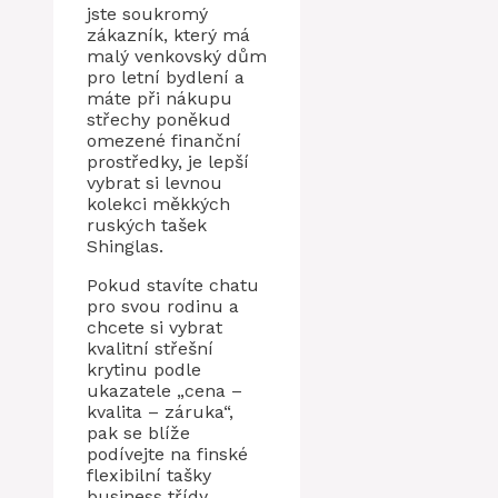
jste soukromý
zákazník, který má
malý venkovský dům
pro letní bydlení a
máte při nákupu
střechy poněkud
omezené finanční
prostředky, je lepší
vybrat si levnou
kolekci měkkých
ruských tašek
Shinglas.
Pokud stavíte chatu
pro svou rodinu a
chcete si vybrat
kvalitní střešní
krytinu podle
ukazatele „cena –
kvalita – záruka“,
pak se blíže
podívejte na finské
flexibilní tašky
business třídy