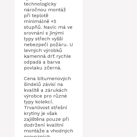
technologicky
náročnou montáž
při teplotě
minimálně +5
stupňů. Navíc má ve
srovnání s jinými
typy střech vyšší
nebezpečí požáru. U
levných výrobků
kamenná drť rychle
odpadá a barva
povlaku zčerná.
Cena bitumenových
šindelů závisí na
kvalitě a zárukách
výrobce pro různé
typy kolekcí.
Trvanlivost střešní
krytiny je však
zajištěna pouze při
dodržení kvalitní
montáže a vhodných
provozních