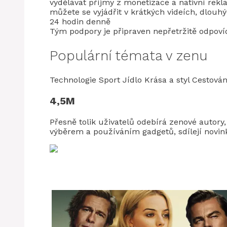
vydělávat příjmy z monetizace a nativní rek
můžete se vyjádřit v krátkých videích, dlouh
24 hodin denně
Tým podpory je připraven nepřetržitě odpoví
Populární témata v zenu
Technologie Sport Jídlo Krása a styl Cestov
4,5M
Přesně tolik uživatelů odebírá zenové autory, 
výběrem a používáním gadgetů, sdílejí novink