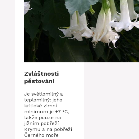
Zvláštnosti
pěstování
Je světlomilný a
teplomilný: jeho
kritické zimní
minimum je +7 °C,
takže pouze na
jižním pobřeží
Krymu a na pobřeží
Černého moře