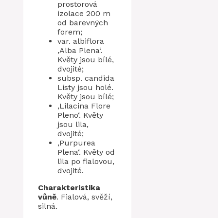
prostorová
izolace 200 m
od barevných
forem;
var. albiflora
‚Alba Plena‘.
Květy jsou bílé,
dvojité;
subsp. candida
Listy jsou holé.
Květy jsou bílé;
‚Lilacina Flore
Pleno‘. Květy
jsou lila,
dvojité;
‚Purpurea
Plena‘. Květy od
lila po fialovou,
dvojité.
Charakteristika
vůně
. Fialová, svěží,
silná.