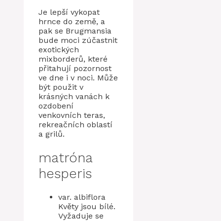
Je lepší vykopat
hrnce do země, a
pak se Brugmansia
bude moci zúčastnit
exotických
mixborderů, které
přitahují pozornost
ve dne i v noci. Může
být použit v
krásných vanách k
ozdobení
venkovních teras,
rekreačních oblastí
a grilů.
matróna
hesperis
var. albiflora
Květy jsou bílé.
Vyžaduje se