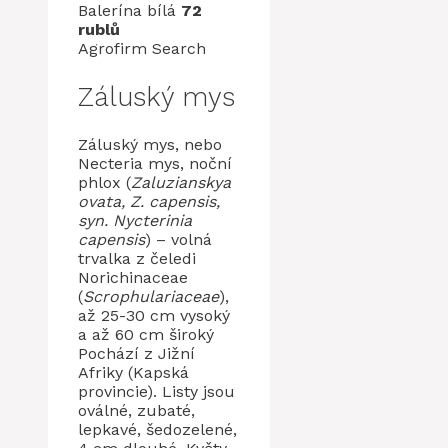
Balerína bílá
72
rublů
Agrofirm Search
Záluský mys
Záluský mys, nebo
Necteria mys, noční
phlox (
Zaluzianskya
ovata, Z. capensis,
syn. Nycterinia
capensis
) – volná
trvalka z čeledi
Norichinaceae
(
Scrophulariaceae
),
až 25-30 cm vysoký
a až 60 cm široký
Pochází z Jižní
Afriky (Kapská
provincie). Listy jsou
oválné, zubaté,
lepkavé, šedozelené,