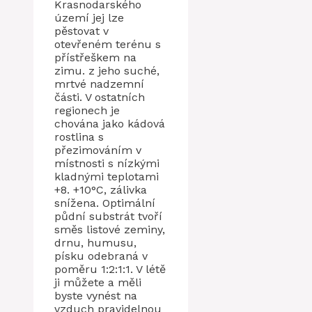
Krasnodarského
území jej lze
pěstovat v
otevřeném terénu s
přístřeškem na
zimu. z jeho suché,
mrtvé nadzemní
části. V ostatních
regionech je
chována jako kádová
rostlina s
přezimováním v
místnosti s nízkými
kladnými teplotami
+8. +10°C, zálivka
snížena. Optimální
půdní substrát tvoří
směs listové zeminy,
drnu, humusu,
písku odebraná v
poměru 1:2:1:1. V létě
ji můžete a měli
byste vynést na
vzduch pravidelnou