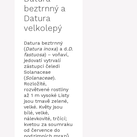
beztrnný a
Datura
velkolepý
Datura beztrnný
(
Datura inoxa
) a d.
D.
fastuosa
) – voňaví,
jedovatí vytrvalí
zástupci čeledi
Solanaceae
(
Solanaceae
).
Rozložité,
rozvětvené rostliny
až 1 m vysoké Listy
jsou tmavě zelené,
velké. Květy jsou
bílé, velké,
nálevkovité, trčící;
kvetou za soumraku
od července do
podzimních mrazů.