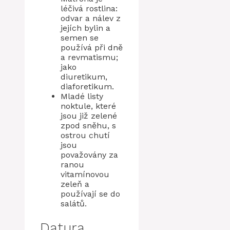
léčivá rostlina:
odvar a nálev z
jejích bylin a
semen se
používá při dně
a revmatismu;
jako
diuretikum,
diaforetikum.
Mladé listy
noktule, které
jsou již zelené
zpod sněhu, s
ostrou chutí
jsou
považovány za
ranou
vitamínovou
zeleň a
používají se do
salátů.
Datura