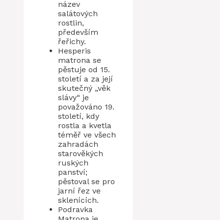
název
salátových
rostlin,
především
řeřichy.
Hesperis
matrona se
pěstuje od 15.
století a za její
skutečný „věk
slávy“ je
považováno 19.
století, kdy
rostla a kvetla
téměř ve všech
zahradách
starověkých
ruských
panství;
pěstoval se pro
jarní řez ve
sklenících.
Podravka
Matrona je