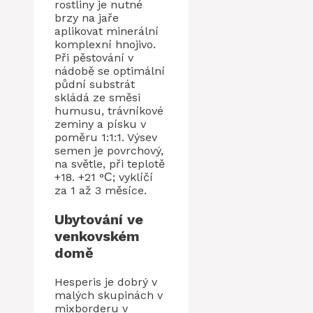
rostliny je nutné
brzy na jaře
aplikovat minerální
komplexní hnojivo.
Při pěstování v
nádobě se optimální
půdní substrát
skládá ze směsi
humusu, trávníkové
zeminy a písku v
poměru 1:1:1. Výsev
semen je povrchový,
na světle, při teplotě
+18. +21 °С; vyklíčí
za 1 až 3 měsíce.
Ubytování ve
venkovském
domě
Hesperis je dobrý v
malých skupinách v
mixborderu v