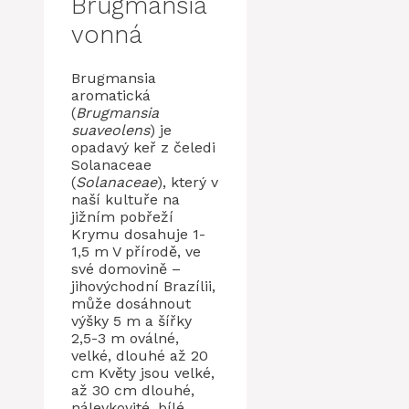
Brugmansia
vonná
Brugmansia
aromatická
(
Brugmansia
suaveolens
) je
opadavý keř z čeledi
Solanaceae
(
Solanaceae
), který v
naší kultuře na
jižním pobřeží
Krymu dosahuje 1-
1,5 m V přírodě, ve
své domovině –
jihovýchodní Brazílii,
může dosáhnout
výšky 5 m a šířky
2,5-3 m oválné,
velké, dlouhé až 20
cm Květy jsou velké,
až 30 cm dlouhé,
nálevkovité, bílé,