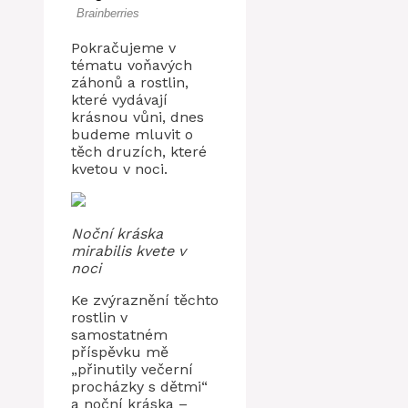
Pokračujeme v
tématu voňavých
záhonů a rostlin,
které vydávají
krásnou vůni, dnes
budeme mluvit o
těch druzích, které
kvetou v noci.
Noční kráska
mirabilis kvete v
noci
Ke zvýraznění těchto
rostlin v
samostatném
příspěvku mě
„přinutily večerní
procházky s dětmi“
a noční kráska –