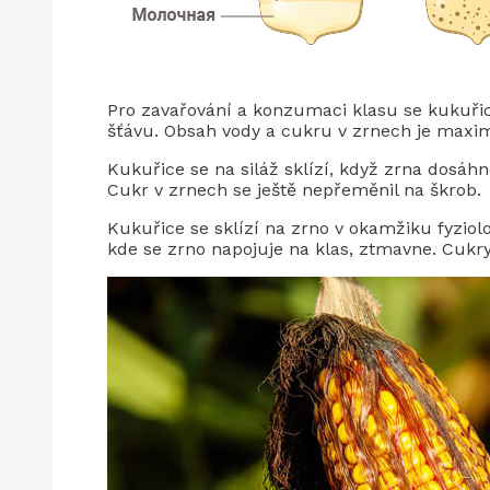
Pro zavařování a konzumaci klasu se kukuřice
šťávu. Obsah vody a cukru v zrnech je maxim
Kukuřice se na siláž sklízí, když zrna dosáhno
Cukr v zrnech se ještě nepřeměnil na škrob.
Kukuřice se sklízí na zrno v okamžiku fyziolo
kde se zrno napojuje na klas, ztmavne. Cukr