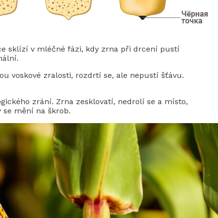
 sklízí v mléčné fázi, kdy zrna při drcení pustí
ální.
u voskové zralosti, rozdrtí se, ale nepustí šťávu.
gického zrání. Zrna zesklovatí, nedrolí se a místo,
y se mění na škrob.