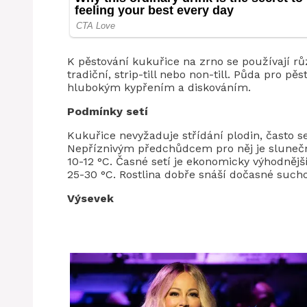
K pěstování kukuřice na zrno se používají rů
tradiční, strip-till nebo non-till. Půda pro 
hlubokým kypřením a diskováním.
Podmínky setí
Kukuřice nevyžaduje střídání plodin, často se
Nepříznivým předchůdcem pro něj je slunečn
10-12 °C. Časné setí je ekonomicky výhodnější 
25-30 °C. Rostlina dobře snáší dočasné sucho
Výsevek