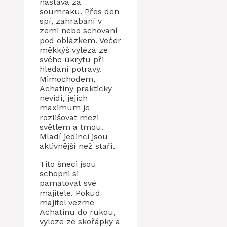
nastává za
soumraku. Přes den
spí, zahrabaní v
zemi nebo schovaní
pod oblázkem. Večer
měkkýš vylézá ze
svého úkrytu při
hledání potravy.
Mimochodem,
Achatiny prakticky
nevidí, jejich
maximum je
rozlišovat mezi
světlem a tmou.
Mladí jedinci jsou
aktivnější než staří.
Tito šneci jsou
schopni si
pamatovat své
majitele. Pokud
majitel vezme
Achatinu do rukou,
vyleze ze skořápky a