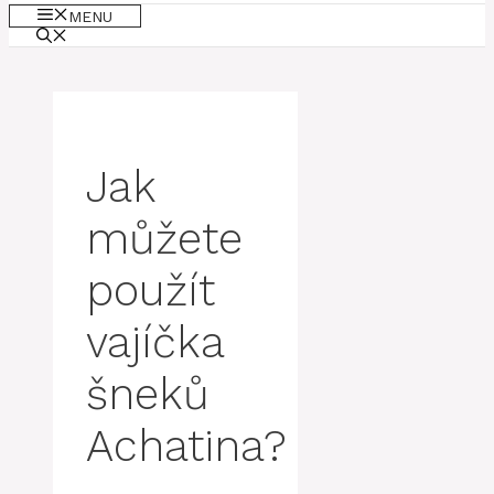
MENU
Jak
můžete
použít
vajíčka
šneků
Achatina?