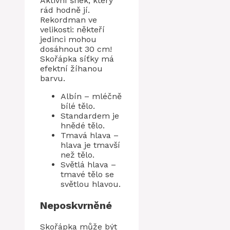
Aktivní šnek, který
rád hodně jí.
Rekordman ve
velikosti: někteří
jedinci mohou
dosáhnout 30 cm!
Skořápka síťky má
efektní žíhanou
barvu.
Albín – mléčně
bílé tělo.
Standardem je
hnědé tělo.
Tmavá hlava –
hlava je tmavší
než tělo.
Světlá hlava –
tmavé tělo se
světlou hlavou.
Neposkvrněné
Skořápka může být