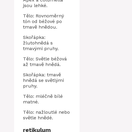
jsou lehké.
Tělo: Rovnoměrný
tón od béžové po
tmavě hnědou.
Skořápka:
žlutohnědá s
tmavými pruhy.
Tělo: Světle béžová
až tmavě hnědá.
Skořápka: tmavě
hnědá se světlými
pruhy.
Tělo: mléčně bílé
matné.
Tělo: nažloutlé nebo
světle hnědé.
retikulum