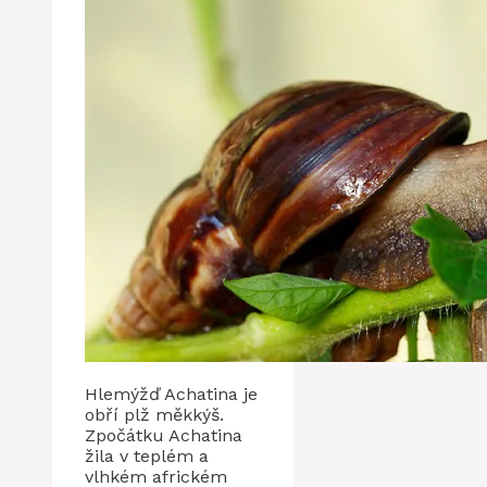
Hlemýžď ​​Achatina je
obří plž měkkýš.
Zpočátku Achatina
žila v teplém a
vlhkém africkém