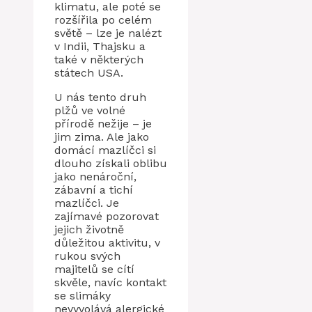
klimatu, ale poté se
rozšířila po celém
světě – lze je nalézt
v Indii, Thajsku a
také v některých
státech USA.
U nás tento druh
plžů ve volné
přírodě nežije – je
jim zima. Ale jako
domácí mazlíčci si
dlouho získali oblibu
jako nenároční,
zábavní a tichí
mazlíčci. Je
zajímavé pozorovat
jejich životně
důležitou aktivitu, v
rukou svých
majitelů se cítí
skvěle, navíc kontakt
se slimáky
nevyvolává alergické