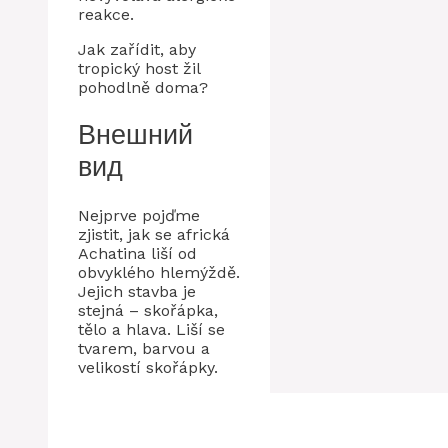
reakce.
Jak zařídit, aby
tropický host žil
pohodlně doma?
Внешний
вид
Nejprve pojďme
zjistit, jak se africká
Achatina liší od
obvyklého hlemýždě.
Jejich stavba je
stejná – skořápka,
tělo a hlava. Liší se
tvarem, barvou a
velikostí skořápky.