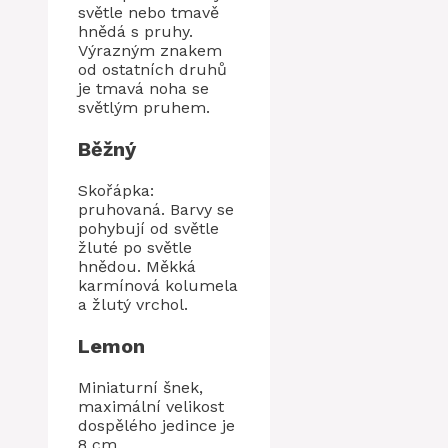
světle nebo tmavě
hnědá s pruhy.
Výrazným znakem
od ostatních druhů
je tmavá noha se
světlým pruhem.
Běžný
Skořápka:
pruhovaná. Barvy se
pohybují od světle
žluté po světle
hnědou. Měkká
karmínová kolumela
a žlutý vrchol.
Lemon
Miniaturní šnek,
maximální velikost
dospělého jedince je
8 cm.