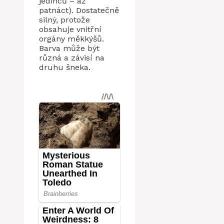
jedinců – až
patnáct). Dostatečně
silný, protože
obsahuje vnitřní
orgány měkkýšů.
Barva může být
různá a závisí na
druhu šneka.