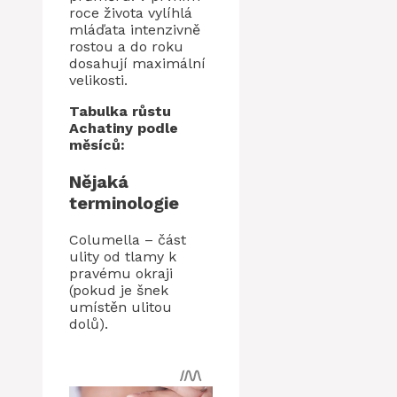
roce života vylíhlá
mláďata intenzivně
rostou a do roku
dosahují maximální
velikosti.
Tabulka růstu
Achatiny podle
měsíců:
Nějaká
terminologie
Columella – část
ulity od tlamy k
pravému okraji
(pokud je šnek
umístěn ulitou
dolů).