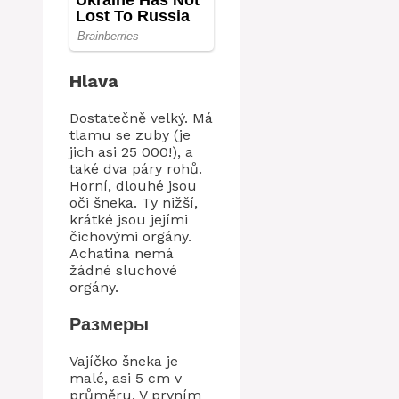
Hlava
Dostatečně velký. Má
tlamu se zuby (je
jich asi 25 000!), a
také dva páry rohů.
Horní, dlouhé jsou
oči šneka. Ty nižší,
krátké jsou jejími
čichovými orgány.
Achatina nemá
žádné sluchové
orgány.
Размеры
Vajíčko šneka je
malé, asi 5 cm v
průměru. V prvním