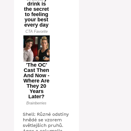
Shell: Různé odstíny
hnědé se vzorem
světlejších pruhů.
Apex a columella