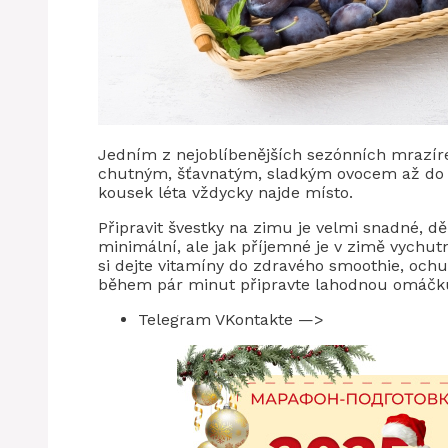
Jedním z nejoblíbenějších sezónních mrazíre
chutným, šťavnatým, sladkým ovocem až do p
kousek léta vždycky najde místo.
Připravit švestky na zimu je velmi snadné, d
minimální, ale jak příjemné je v zimě vychu
si dejte vitamíny do zdravého smoothie, och
během pár minut připravte lahodnou omáčku
Telegram VKontakte —>