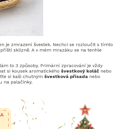
n je zmrazení švestek. Nechci se rozloučit s tímto
říští sklizně. A v mém mrazáku se na tenhle
ělám to 3 způsoby. Primární zpracování je vždy
tnat si kousek aromatického
švestkový koláč
nebo
uťte si kaši chutným
švestková přísada
nebo
 na palačinky.