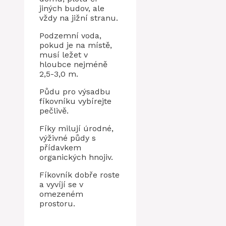
jiných budov, ale
vždy na jižní stranu.
Podzemní voda,
pokud je na místě,
musí ležet v
hloubce nejméně
2,5-3,0 m.
Půdu pro výsadbu
fíkovníku vybírejte
pečlivě.
Fíky milují úrodné,
výživné půdy s
přídavkem
organických hnojiv.
Fíkovník dobře roste
a vyvíjí se v
omezeném
prostoru.