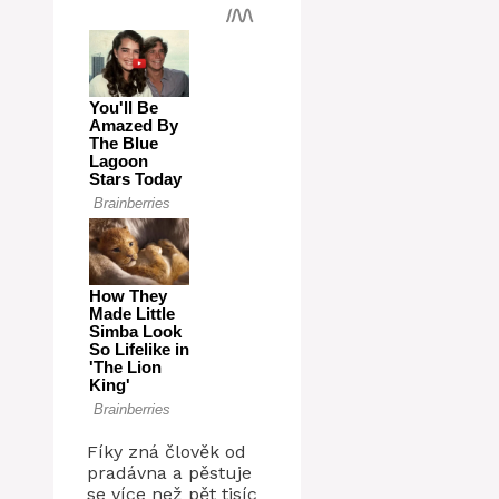
Fíky zná člověk od
pradávna a pěstuje
se více než pět tisíc