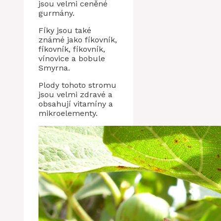
jsou velmi ceněné
gurmány.
Fíky jsou také
známé jako fíkovník,
fíkovník, fíkovník,
vínovice a bobule
Smyrna.
Plody tohoto stromu
jsou velmi zdravé a
obsahují vitamíny a
mikroelementy.