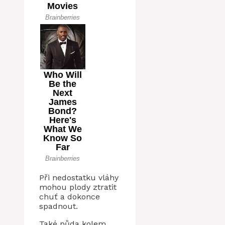
Při nedostatku vláhy
mohou plody ztratit
chuť a dokonce
spadnout.
Také půda kolem