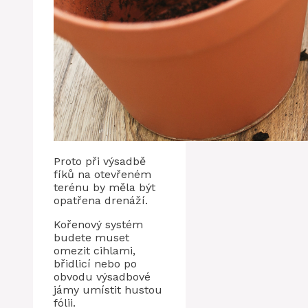
Proto při výsadbě
fíků na otevřeném
terénu by měla být
opatřena drenáží.
Kořenový systém
budete muset
omezit cihlami,
břidlicí nebo po
obvodu výsadbové
jámy umístit hustou
fólii.