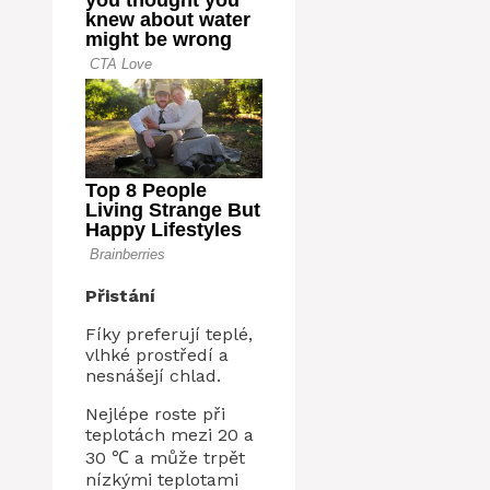
Přistání
Fíky preferují teplé,
vlhké prostředí a
nesnášejí chlad.
Nejlépe roste při
teplotách mezi 20 a
30 ℃ a může trpět
nízkými teplotami