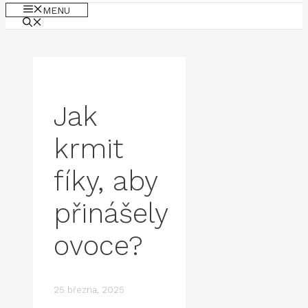
MENU
Jak
krmit
fíky, aby
přinášely
ovoce?
25 března, 2025