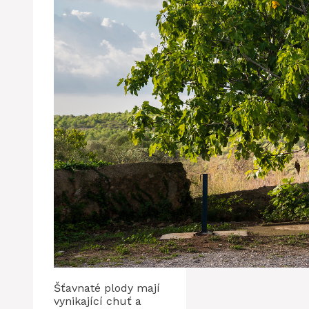
Šťavnaté plody mají
vynikající chuť a