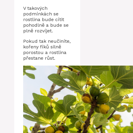
V takových
podmínkách se
rostlina bude cítit
pohodlně a bude se
plně rozvíjet.
Pokud tak neučiníte,
kořeny fíků silně
porostou a rostlina
přestane růst.